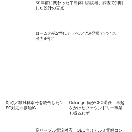
30年前に関わった半導体用温調器、調査で判明
した設計の盲点
ロームの第2世代テラヘルツ波発振デバイス、
出力4倍に
対称／非対称暗号を統合したN
Gelsinger氏がCEO退任 再起
FC対応非接触IC
をかけたファウンドリー事業
も振るわず
高リップル電流対応、OBC向けアルミ電解コン