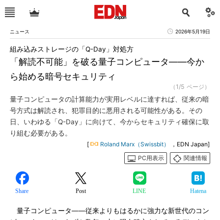
ニュース
2026年5月19日
組み込みストレージの「Q-Day」対処方
「解読不可能」を破る量子コンピュータ――今か
ら始める暗号セキュリティ
（1/5 ページ）
量子コンピュータの計算能力が実用レベルに達すれば、従来の暗
号方式は解読され、犯罪目的に悪用される可能性がある。その
日、いわゆる「Q-Day」に向けて、今からセキュリティ確保に取
り組む必要がある。
[
Roland Marx（Swissbit）
，EDN Japan]
PC用表示
関連情報
Share
Post
LINE
Hatena
量子コンピュータ――従来よりもはるかに強力な新世代のコン