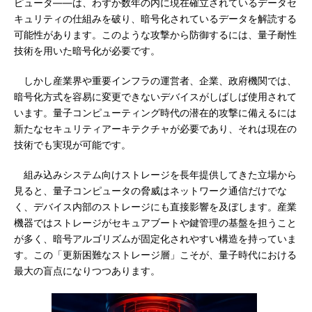
ピュータ――は、わずか数年の内に現在確立されているデータセ
キュリティの仕組みを破り、暗号化されているデータを解読する
可能性があります。このような攻撃から防御するには、量子耐性
技術を用いた暗号化が必要です。
しかし産業界や重要インフラの運営者、企業、政府機関では、
暗号化方式を容易に変更できないデバイスがしばしば使用されて
います。量子コンピューティング時代の潜在的攻撃に備えるには
新たなセキュリティアーキテクチャが必要であり、それは現在の
技術でも実現が可能です。
組み込みシステム向けストレージを長年提供してきた立場から
見ると、量子コンピュータの脅威はネットワーク通信だけでな
く、デバイス内部のストレージにも直接影響を及ぼします。産業
機器ではストレージがセキュアブートや鍵管理の基盤を担うこと
が多く、暗号アルゴリズムが固定化されやすい構造を持っていま
す。この「更新困難なストレージ層」こそが、量子時代における
最大の盲点になりつつあります。