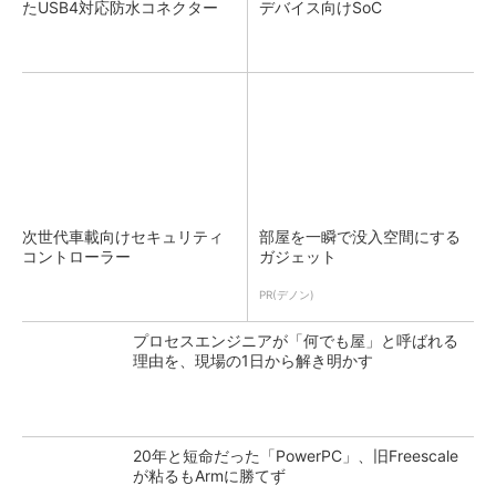
たUSB4対応防水コネクター
デバイス向けSoC
次世代車載向けセキュリティ
部屋を一瞬で没入空間にする
コントローラー
ガジェット
PR(デノン)
プロセスエンジニアが「何でも屋」と呼ばれる
理由を、現場の1日から解き明かす
20年と短命だった「PowerPC」、旧Freescale
が粘るもArmに勝てず