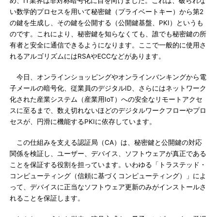
め、IT業界は非対称暗号化に目を向けました。これは、破られな
い数学的プロセスを用いて秘密鍵（プライベートキー）から第2
の鍵を生成し、その鍵を公開する（公開鍵基盤、PKI）というも
のです。これにより、秘密鍵を知らなくても、誰でも秘密鍵の所
有者と安全に通信できるようになります。ここで一般的に使用さ
れるアルゴリズムにはRSAやECCなどがあります。
今日、オンラインショッピングやオンラインバンキングから電
子メールの暗号化、従業員のデジタルID、さらにはネットワーク
化された産業システム（産業用IoT）への安全なリモートアクセ
スに至るまで、数え切れないほどのデジタルワークフローやプロ
セスが、円滑に機能するPKIに依存しています。
この仕組みを支える認証局（CA）は、秘密鍵と公開鍵の対応
関係を検証し、ユーザー、デバイス、ソフトウェアが真正である
ことを保証する役割を担っています。いわゆる「トラステッド・
コンピューティング（信頼に基づくコンピューティング）」によ
って、デバイスに正当なソフトウェア更新のみがインストールさ
れることを保証します。