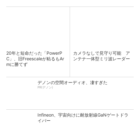
20年と短命だった「PowerP
カメラなしで見守り可能 ア
C」、旧Freescaleが粘るもAr
ンテナ一体型ミリ波レーダー
mに勝てず
デノンの空間オーディオ、凄すぎた
PR(デノン)
Infineon、宇宙向けに耐放射線GaNゲートドラ
イバー