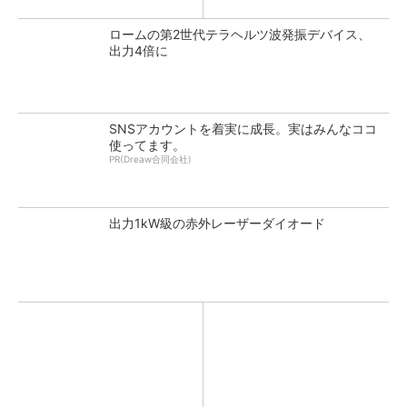
ロームの第2世代テラヘルツ波発振デバイス、
出力4倍に
SNSアカウントを着実に成長。実はみんなココ
使ってます。
PR(Dreaw合同会社)
出力1kW級の赤外レーザーダイオード