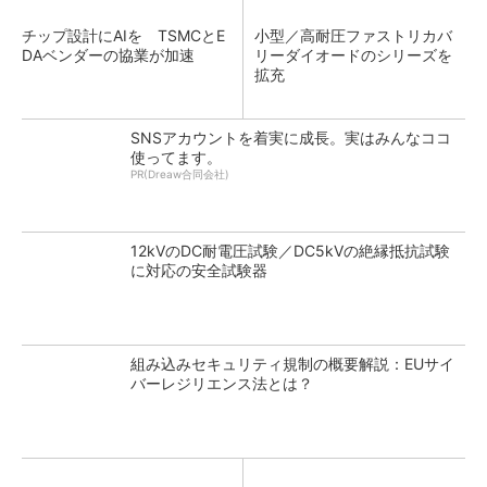
チップ設計にAIを TSMCとE
小型／高耐圧ファストリカバ
DAベンダーの協業が加速
リーダイオードのシリーズを
拡充
SNSアカウントを着実に成長。実はみんなココ
使ってます。
PR(Dreaw合同会社)
12kVのDC耐電圧試験／DC5kVの絶縁抵抗試験
に対応の安全試験器
組み込みセキュリティ規制の概要解説：EUサイ
バーレジリエンス法とは？