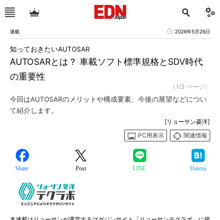
連載
2026年5月26日
知っておきたいAUTOSAR
AUTOSARとは？ 車載ソフト標準規格とSDV時代
の重要性
（1/3 ページ）
今回はAUTOSARのメリットや構成要素、今後の展望などについ
て紹介します。
[リョーサン菱洋]
PC用表示
関連情報
Share
Post
LINE
Hatena
本連載はリョーサンが運営するマガジンサイト「リョーサンテクラボ」に掲