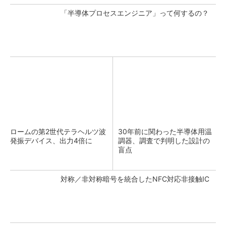
「半導体プロセスエンジニア」って何するの？
ロームの第2世代テラヘルツ波
30年前に関わった半導体用温
発振デバイス、出力4倍に
調器、調査で判明した設計の
盲点
対称／非対称暗号を統合したNFC対応非接触IC