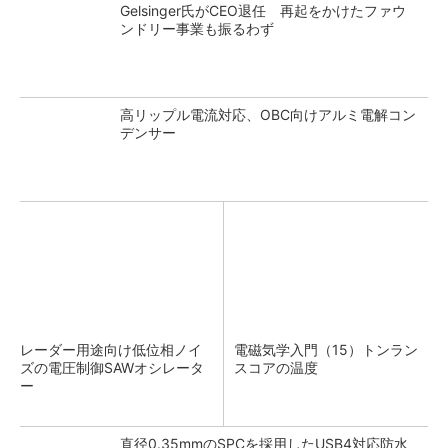
Gelsinger氏がCEO退任 再起をかけたファウ
ンドリー事業も振るわず
高リップル電流対応、OBC向けアルミ電解コン
デンサー
レーダー用途向け低位相ノイ
電磁気学入門（15）トンラン
ズの電圧制御SAWオシレータ
スコアの温度
ー
直径0.35mmのSPCを採用したUSB4対応防水