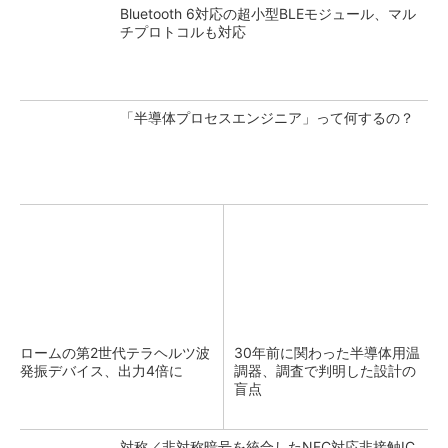
Bluetooth 6対応の超小型BLEモジュール、マル
チプロトコルも対応
「半導体プロセスエンジニア」って何するの？
ロームの第2世代テラヘルツ波
30年前に関わった半導体用温
発振デバイス、出力4倍に
調器、調査で判明した設計の
盲点
対称／非対称暗号を統合したNFC対応非接触IC