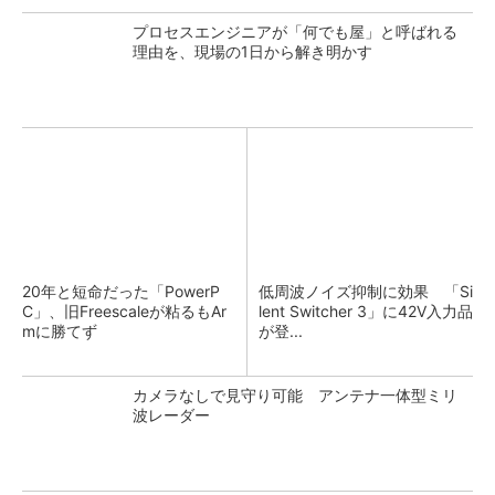
プロセスエンジニアが「何でも屋」と呼ばれる
理由を、現場の1日から解き明かす
20年と短命だった「PowerP
低周波ノイズ抑制に効果 「Si
C」、旧Freescaleが粘るもAr
lent Switcher 3」に42V入力品
mに勝てず
が登...
カメラなしで見守り可能 アンテナ一体型ミリ
波レーダー