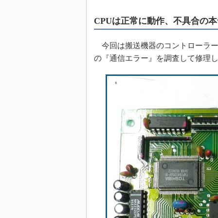
めざせ高効率！ モーター
座
CPUは正常に動作、不具合の
Bluetooth mesh入門
今回は搬送機器のコントローラー
「SPICEの仕組みとその
最新記事一覧
の『通信エラー』を調査して修理し
計測器メーカーから見た5
USB Type-Cの登場で評
う変わる？
IoT時代の無線規格を知る【
編】
IoT時代の無線規格を知る【
編】