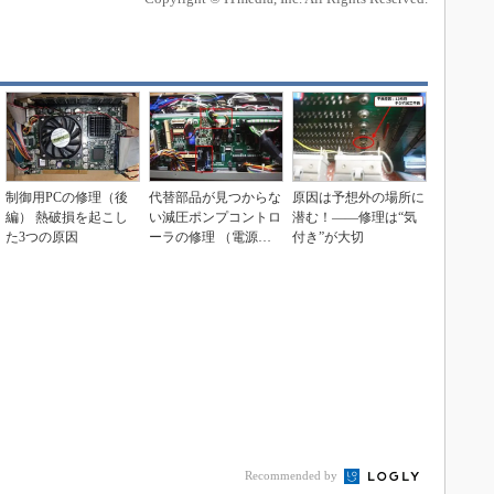
制御用PCの修理（後
代替部品が見つからな
原因は予想外の場所に
編） 熱破損を起こし
い減圧ポンプコントロ
潜む！――修理は“気
た3つの原因
ーラの修理 （電源
付き”が大切
編）
Recommended by