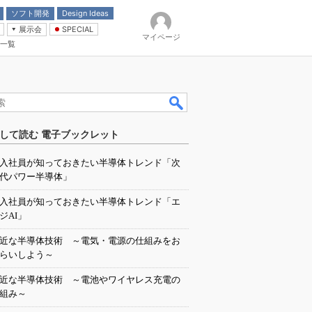
ソフト開発
Design Ideas
展示会
SPECIAL
マイページ
一覧
「電源技術」
イバ
して読む 電子ブックレット
入社員が知っておきたい半導体トレンド「次
代パワー半導体」
入社員が知っておきたい半導体トレンド「エ
ジAI」
近な半導体技術 ～電気・電源の仕組みをお
らいしよう～
近な半導体技術 ～電池やワイヤレス充電の
組み～