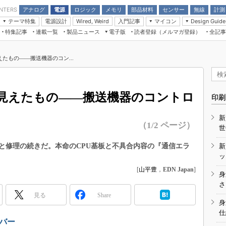
アナログ
電源
ロジック
メモリ
部品材料
センサー
無線
計測
ENTERS
テーマ特集
電源設計
入門記事
マイコン
Wired, Weird
Design Guide
アナログ機能回路
受動部品
特集記事
連載一覧
製品ニュース
電子版
読者登録（メルマガ登録）
全記事
計測機器
Microchip情報
モーター入門
マイコン講座
CEATEC
パワー関連と電源
機構部品
場から
EDN Japan×EE Times Japan統合電
EdgeTech＋
タイミングデバイス
オンデマンドセミナー
Q&Aで学ぶマイコン講座
子版
ディスプレイとドラ
たもの――搬送機器のコン...
録
TECHNO-FRONTIER
マイコン入門!! 必携用語集
電子ブックレット
計測とテスト
“徹底”活
組込み/エッジコンピューティング展
信号源とパルス信号
見えたもの――搬送機器のコントロ
人とくるま展
印刷
/DCコン
Wired, Weird
AUTOMOTIVE WORLD
新
講座
（1/2 ページ）
世
と修理の続きだ。本命のCPU基板と不具合内容の『通信エラ
新
ッ
[
山平豊
，
EDN Japan
]
身
座
さ
見る
Share
基礎知識
身
仕
DCとノイ
ンバー