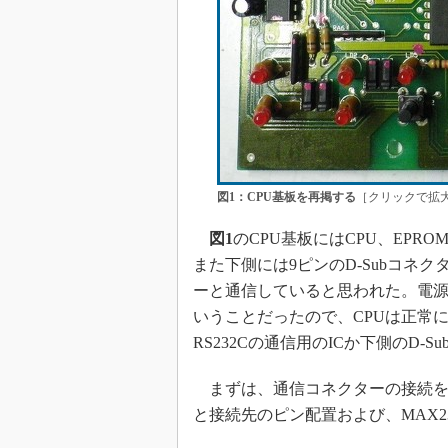
図1：CPU基板を再掲する
［クリックで拡
図1
のCPU基板にはCPU、EPR
また下側には9ピンのD-Subコネ
ーと通信していると思われた。電
いうことだったので、CPUは正常
RS232Cの通信用のICか下側のD-
まずは、通信コネクターの接続を確
と接続先のピン配置および、MAX2