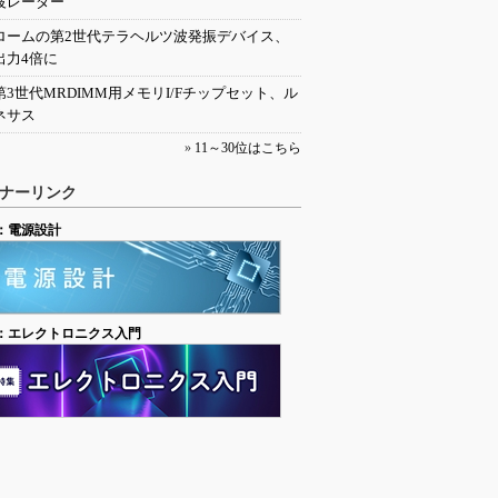
波レーダー
ロームの第2世代テラヘルツ波発振デバイス、
出力4倍に
第3世代MRDIMM用メモリI/Fチップセット、ル
ネサス
»
11～30位はこちら
ナーリンク
：電源設計
：エレクトロニクス入門