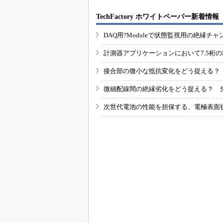
TechFactory ホワイトペーパー新着情報
DAQ用?Moduleで状態監視用の絶縁
計測器アプリケーションにおいて7.5桁
接合部の微小な抵抗変化をどう捉える？
微細配線間の絶縁劣化をどう捉える？ 
次世代電池の性能を担保する、電極表面