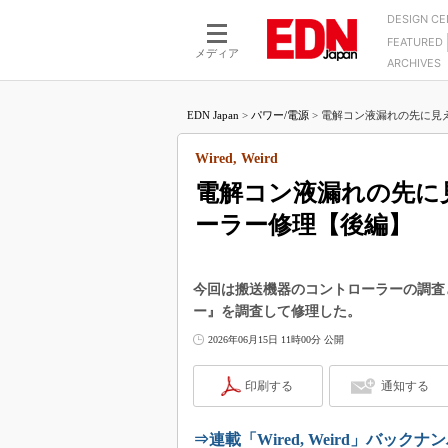
DESIGN C
FEATURED
モーター
LSI
メディア
ARCHIVES
電源設計
マイコン
プロセスエンジニアの現
カーボンニュートラルへの挑戦
FPGA
EDN Japan
>
パワー/電源
>
電解コン液漏れの先に見え
マイクロプロセッサ懐古
IoT×製造業
中堅技術者に贈る電子部品
Wired, Weird
つながるクルマ
用講座
電解コン液漏れの先に
エレクトロニクス入門
たった2つの式で始めるDC
バーターの設計
ーラー修理【後編】
5G（EE Times Japan）
DC-DCコンバーター活用
医療エレ（EE Times Japan）
Wired, Weird
製品解剖（EE Times Japan）
今回は搬送機器のコントローラーの調査
マイコン講座
ー』を調査して修理した。
Q&Aで学ぶマイコン講座
2026年06月15日 11時00分 公開
高速シリアル伝送技術講
印刷する
通知する
記録計／データロガーの
アナログ設計のきほん／A
⇒連載「Wired, Weird」バックナ
ズ編