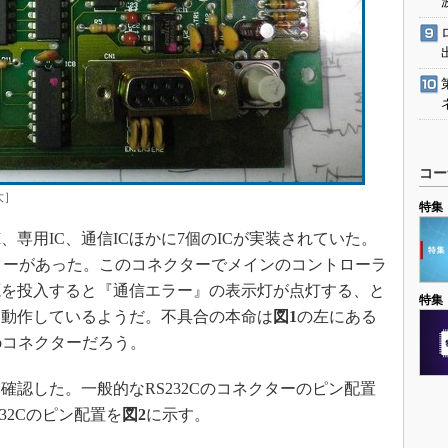
コー
大］
特集
OM、専用IC、通信ICほかに7個のICが実装されていた。
クターがあった。このコネクターでメインのコントローラ
源を投入すると『通信エラー』の表示灯が点灯する、と
特集
に動作しているようだ。不具合の本命は
図1
の左にある
Subコネクターだろう。
認した。一般的なRS232Cのコネクターのピン配置
32Cのピン配置を
図2
に示す。