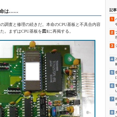
駆動入門講
記事
本命は……
の調査と修理の続きだ。本命のCPU基板と不具合内容
活用設計」
た。まずはCPU基板を
図1
に再掲する。
G
価試験はど
Thread
Z-Wave