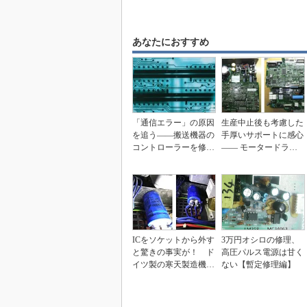
あなたにおすすめ
「通信エラー」の原因
生産中止後も考慮した
を追う――搬送機器の
手厚いサポートに感心
コントローラーを修理
―― モータードライ
【前編】
バーの故障原因調査...
ICをソケットから外す
3万円オシロの修理、
と驚きの事実が！ ド
高圧パルス電源は甘く
イツ製の寒天製造機を
ない【暫定修理編】
修理【完結編】