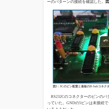
ーのパターンの接続を確認した。
図
図3：ICのピン配置と基板のD-Subコネ
RS232Cのコネクターのピンのパ
っていた。GNDの5ピンは未接続で