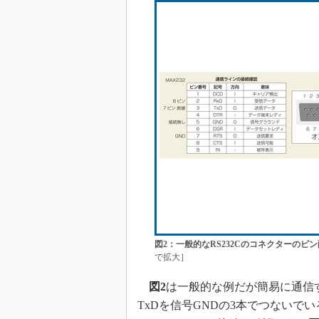
図2：一般的なRS232Cのコネクターのピ
で拡大］
図2
は一般的な例だが簡易に通信
TxDを信号GNDの3本でつないでい