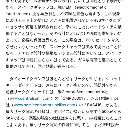
果的であるが、高密度デジタル設計においては問題となる場合が
ある。スパークギャップは、強いEMI（electromagnetic
interference）波を再放射し、不気味な青色も発する。この現象
によりボード上の離れたところに配置されている486マイクロプ
ロセッサが何度も破壊されたが、幸いなことにハードウエアを破
損することはなかった。その設計にどれだけの強度を求めるかに
よって、必要な保護は異なる。この場合は、PCリセットを介入
させたくなかったので、スパークギャップは失敗であったことに
なる。アナログ設計や簡単なデジタル設計においては、スパーク
ギャップは問題にならないはずである。ガス放電管も部品として
提供されており、同じ効果が得られる。
ダイオードクランプはほとんど必ずリークが生じる。ショット
キー・ダイオードは、さらにリークが多いので、問題外である。
超低リークダイオードには、米Central Semiconductor社
（
www.centralsemi.com
）の「CMPD6001」、および蘭Philips
社（
www.semiconductors.philips.com
）の「BAS416」がある。
最大リーク電流の仕様は、デバイスが冷たい状態でも500pAから
5nAである。高温の場合の仕様はさらに悪く、μA程度になること
もよくある。最小リーク電流の性能に関しても、まだJFET接合