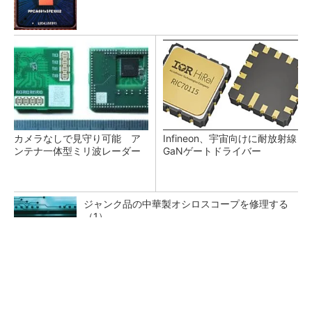
カメラなしで見守り可能 ア
Infineon、宇宙向けに耐放射線
ンテナ一体型ミリ波レーダー
GaNゲートドライバー
ジャンク品の中華製オシロスコープを修理する
（1）
低周波ノイズ抑制に効果 「Silent Switcher
3」に42V入力品が登...