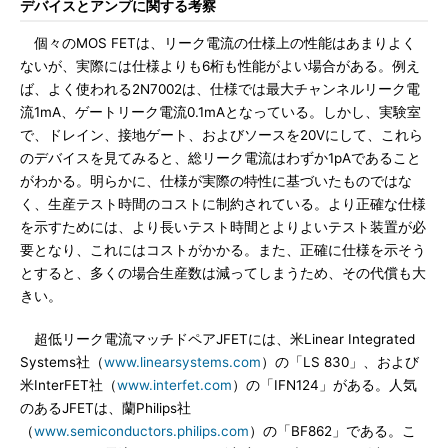
デバイスとアンプに関する考察
個々のMOS FETは、リーク電流の仕様上の性能はあまりよく
ないが、実際には仕様よりも6桁も性能がよい場合がある。例え
ば、よく使われる2N7002は、仕様では最大チャンネルリーク電
流1mA、ゲートリーク電流0.1mAとなっている。しかし、実験室
で、ドレイン、接地ゲート、およびソースを20Vにして、これら
のデバイスを見てみると、総リーク電流はわずか1pAであること
がわかる。明らかに、仕様が実際の特性に基づいたものではな
く、生産テスト時間のコストに制約されている。より正確な仕様
を示すためには、より長いテスト時間とよりよいテスト装置が必
要となり、これにはコストがかかる。また、正確に仕様を示そう
とすると、多くの場合生産数は減ってしまうため、その代償も大
きい。
超低リーク電流マッチドペアJFETには、米Linear Integrated
Systems社（
www.linearsystems.com
）の「LS 830」、および
米InterFET社（
www.interfet.com
）の「IFN124」がある。人気
のあるJFETは、蘭Philips社
（
www.semiconductors.philips.com
）の「BF862」である。こ