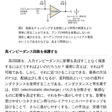
図2 励振をチョッピングする技術により同等の精度をより
簡単に得ることができる。アンプの特性を改善はしないが、
測定し減少させる。オペアンプのオフセットとバイアス電流
がいくらであるかなどは、あまり関係ない。
高インピーダンス回路を保護する
高Z回路を、入力インピーダンスに影響を及ぼすことなく保護
するにはどうすればよいのだろうか？ 厳密に言えば、それは不
可能である。しかし、それに近づけることはできる。最善の方法
の1つは、配線は少し長くなるが、直列抵抗といくつかの直列イ
ンダクタンスを使用することである。インダクタンスと寄生素子
は、ESD（electrostatic discharge）パルスを分散させ、敏感な
ものに影響を及ぼす前に、それを外へ逃がしやすくする。影響を
受けやすいコネクタピン周りのレイアウトにスパークギャップを
設けることで、さらに逃がしやすくする。この手法は、安価で効