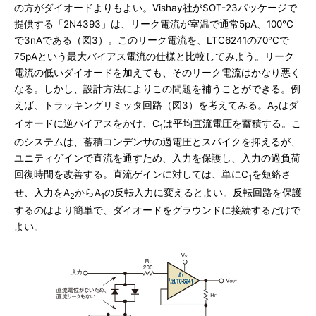
の方がダイオードよりもよい。Vishay社がSOT-23パッケージで
提供する「2N4393」は、リーク電流が室温で通常5pA、100℃
で3nAである（図3）。このリーク電流を、LTC6241の70℃で
75pAという最大バイアス電流の仕様と比較してみよう。リーク
電流の低いダイオードを加えても、そのリーク電流はかなり悪く
なる。しかし、設計方法によりこの問題を補うことができる。例
えば、トラッキングリミッタ回路（図3）を考えてみる。A
はダ
2
イオードに逆バイアスをかけ、C
は平均直流電圧を蓄積する。こ
1
のシステムは、蓄積コンデンサの過電圧とスパイクを抑えるが、
ユニティゲインで直流を通すため、入力を保護し、入力の過負荷
回復時間を改善する。直流ゲインに対しては、単にC
を短絡さ
1
せ、入力をA
からA
の反転入力に変えるとよい。反転回路を保護
2
1
するのはより簡単で、ダイオードをグラウンドに接続するだけで
よい。