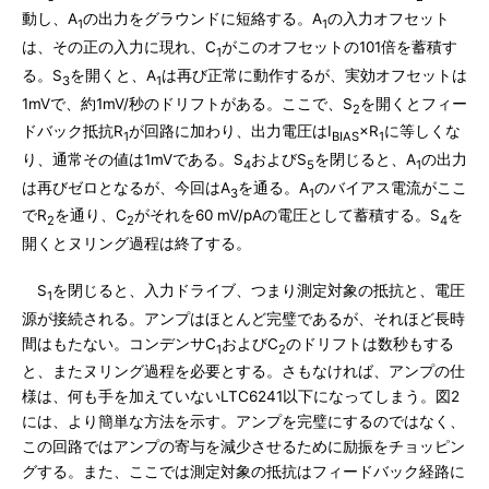
動し、A
の出力をグラウンドに短絡する。A
の入力オフセット
1
1
は、その正の入力に現れ、C
がこのオフセットの101倍を蓄積す
1
る。S
を開くと、A
は再び正常に動作するが、実効オフセットは
3
1
1mVで、約1mV/秒のドリフトがある。ここで、S
を開くとフィー
2
ドバック抵抗R
が回路に加わり、出力電圧はI
×R
に等しくな
1
BIAS
1
り、通常その値は1mVである。S
およびS
を閉じると、A
の出力
4
5
1
は再びゼロとなるが、今回はA
を通る。A
のバイアス電流がここ
3
1
でR
を通り、C
がそれを60 mV/pAの電圧として蓄積する。S
を
2
2
4
開くとヌリング過程は終了する。
S
を閉じると、入力ドライブ、つまり測定対象の抵抗と、電圧
1
源が接続される。アンプはほとんど完璧であるが、それほど長時
間はもたない。コンデンサC
およびC
のドリフトは数秒もする
1
2
と、またヌリング過程を必要とする。さもなければ、アンプの仕
様は、何も手を加えていないLTC6241以下になってしまう。図2
には、より簡単な方法を示す。アンプを完璧にするのではなく、
この回路ではアンプの寄与を減少させるために励振をチョッピン
グする。また、ここでは測定対象の抵抗はフィードバック経路に