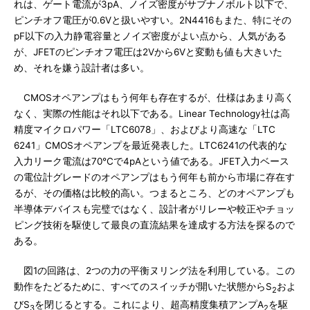
れは、ゲート電流が3pA、ノイズ密度がサブナノボルト以下で、
ピンチオフ電圧が0.6Vと扱いやすい。2N4416もまた、特にその
pF以下の入力静電容量とノイズ密度がよい点から、人気がある
が、JFETのピンチオフ電圧は2Vから6Vと変動も値も大きいた
め、それを嫌う設計者は多い。
CMOSオペアンプはもう何年も存在するが、仕様はあまり高く
なく、実際の性能はそれ以下である。Linear Technology社は高
精度マイクロパワー「LTC6078」、およびより高速な「LTC
6241」CMOSオペアンプを最近発表した。LTC6241の代表的な
入力リーク電流は70℃で4pAという値である。JFET入力ベース
の電位計グレードのオペアンプはもう何年も前から市場に存在す
るが、その価格は比較的高い。つまるところ、どのオペアンプも
半導体デバイスも完璧ではなく、設計者がリレーや較正やチョッ
ピング技術を駆使して最良の直流結果を達成する方法を探るので
ある。
図1の回路は、2つの力の平衡ヌリング法を利用している。この
動作をたどるために、すべてのスイッチが開いた状態からS
およ
2
びS
を閉じるとする。これにより、超高精度集積アンプA
を駆
3
2