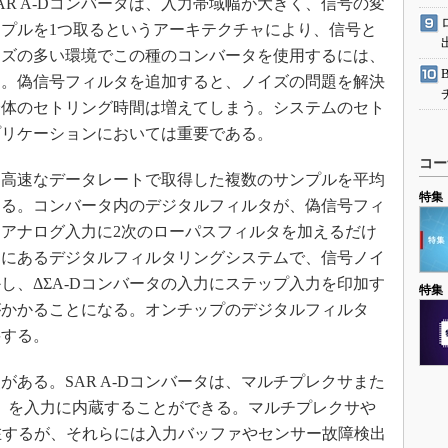
R A-Dコンバータは、入力帯域幅が大きく、信号の変
プルを1つ取るというアーキテクチャにより、信号と
イズの多い環境でこの種のコンバータを使用するには、
る。偽信号フィルタを追加すると、ノイズの問題を解決
全体のセトリング時間は増えてしまう。システムのセト
プリケーションにおいては重要である。
コー
り高速なデータレートで取得した複数のサンプルを平均
特集
する。コンバータ内のデジタルフィルタが、偽信号フィ
アナログ入力に2次のローパスフィルタを加えるだけ
内部にあるデジタルフィルタリングシステムで、信号ノイ
し、ΔΣA-Dコンバータの入力にステップ入力を印加す
特集
がかかることになる。オンチップのデジタルフィルタ
要する。
ある。SAR A-Dコンバータは、マルチプレクサまた
 amplifier）を入力に内蔵することができる。マルチプレクサや
存在するが、それらには入力バッファやセンサー故障検出