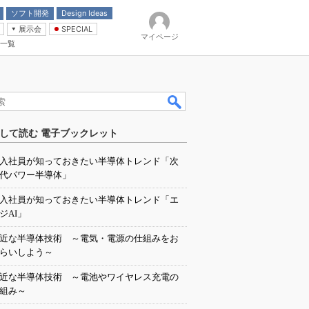
ソフト開発
Design Ideas
展示会
SPECIAL
マイページ
一覧
「電源技術」
イバ
して読む 電子ブックレット
入社員が知っておきたい半導体トレンド「次
代パワー半導体」
入社員が知っておきたい半導体トレンド「エ
ジAI」
近な半導体技術 ～電気・電源の仕組みをお
らいしよう～
近な半導体技術 ～電池やワイヤレス充電の
組み～