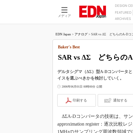
DESIGN C
FEATURED
モーター
LSI
メディア
ARCHIVES
電源設計
マイコン
プロセスエンジニアの現
カーボンニュートラルへの挑戦
FPGA
EDN Japan
>
アナログ
>
SAR vs ΔΣ どちらのA-D
マイクロプロセッサ懐古
IoT×製造業
中堅技術者に贈る電子部品
Baker's Best
つながるクルマ
用講座
SAR vs ΔΣ どちら
エレクトロニクス入門
たった2つの式で始めるDC
バーターの設計
5G（EE Times Japan）
DC-DCコンバーター活用
デルタシグマ（ΔΣ）型A-Dコンバータ
医療エレ（EE Times Japan）
イスを選ぶべきかを検討していく。
Wired, Weird
製品解剖（EE Times Japan）
2006年06月01日 00時00分 公開
マイコン講座
Q&Aで学ぶマイコン講座
印刷する
通知する
高速シリアル伝送技術講
ΔΣA-Dコンバータの技術は、サンプリ
記録計／データロガーの
approximation register
アナログ設計のきほん／A
ズ編
1MHzのサンプリング周波数領域