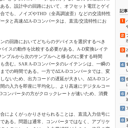
である。設計中の回路において、オフセット電圧とゲイ
駆動入門講
記事
合でも、ノイズやTHD（全高調波歪）などの交流特性
バータと高速ΔΣA-Dコンバータは、直流/交流特性にお
活用設計」
ンの回路においてどちらのデバイスを選択するべき
G
デバイスの動作を比較する必要がある。A-D変換レイテ
価試験はど
のサンプルから次のサンプルへと移るのに要する時間
含む。SAR A-Dコンバータのレイテンシは、一瞬の
Thread
までの時間である。一方でΔΣA-Dコンバータでは、変
Z-Wave
しないため、出力コードの遅延が大きい。ΔΣA-Dコン
期間の入力を即座に平均化し、より高速にデジタルコー
A-Dコンバータの方がクロックレートが速いため、消費
る場合によくがっかりさせられることは、直流入力信号に
点である。問題は通常、コンバータではなく、アプリケ