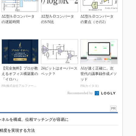
ΔΣ型A-Dコンバータ
ΔΣ型A-Dコンバータ
ΔΣ型A-Dコンバータ
の遅延時間
のS/N比
の要点（その2）
【完全無料】プロが教
24ビットはオーバース
AIが速く正確に。次
えるオフィス構築案の
ペック？
世代の議事録作成メソ
「イロハ」
ッド
PR(株式会社アルファーテクノ)
PR(カイタヨ)
Recommended by
PR
チャンネルを構成、位相マッチングが容易に
の精度を実現する方法