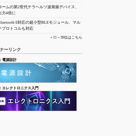
ロームの第2世代テラヘルツ波発振デバイス、
出力4倍に
Bluetooth 6対応の超小型BLEモジュール、マル
チプロトコルも対応
»
11～30位はこちら
ナーリンク
：電源設計
：エレクトロニクス入門