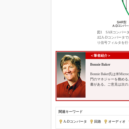
図1 SARコンバ
ΔΣA-Dコンバー
り信号フィルタを行
＜筆者紹介＞
Bonnie Baker
Bonnie Baker氏は米
門のマネジャーを務める。「A Baker
書がある。ご意見は次のメールアド
関連キーワード
A-Dコンバータ
|
回路
|
オーディオ
|