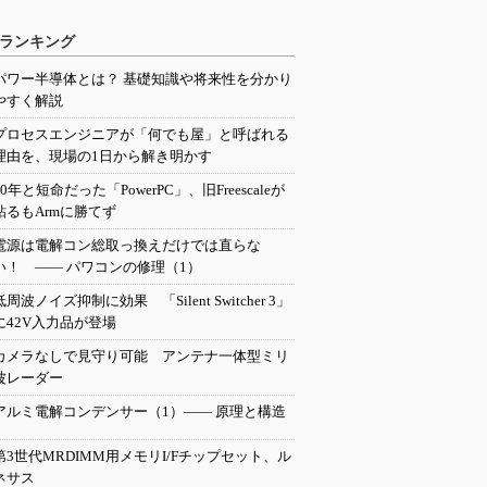
ランキング
パワー半導体とは？ 基礎知識や将来性を分かり
やすく解説
プロセスエンジニアが「何でも屋」と呼ばれる
理由を、現場の1日から解き明かす
20年と短命だった「PowerPC」、旧Freescaleが
粘るもArmに勝てず
電源は電解コン総取っ換えだけでは直らな
い！ ―― パワコンの修理（1）
低周波ノイズ抑制に効果 「Silent Switcher 3」
に42V入力品が登場
カメラなしで見守り可能 アンテナ一体型ミリ
波レーダー
アルミ電解コンデンサー（1）―― 原理と構造
第3世代MRDIMM用メモリI/Fチップセット、ル
ネサス