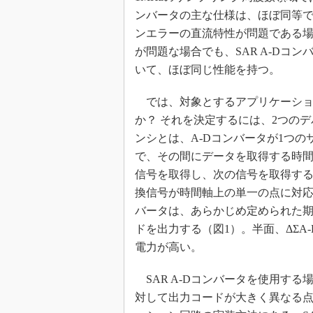
ンバータの主な仕様は、ほぼ同等
めざせ高効率！ モーター
座
ンエラーの直流特性が問題である場
Bluetooth mesh入門
が問題な場合でも、SAR A-Dコン
いて、ほぼ同じ性能を持つ。
「SPICEの仕組みとその
最新記事一覧
では、対象とするアプリケーショ
計測器メーカーから見た5
か？ それを決定するには、2つの
USB Type-Cの登場で評
う変わる？
ンシとは、A-Dコンバータが1つ
で、その間にデータを取得する時間も
IoT時代の無線規格を知る【
編】
信号を取得し、次の信号を取得する
IoT時代の無線規格を知る【
換信号が時間軸上の単一の点に対応
編】
バータは、あらかじめ定められた
ドを出力する（図1）。半面、ΔΣ
電力が高い。
SAR A-Dコンバータを使用す
対して出力コードが大きく異なる