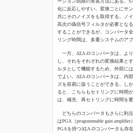
ーション回路の実装方法にある。SA
化に反応しやすい。変換ごとにサン
共にそのノイズをも取得する。ノ
高次の偽信号フィルタが必要とな
することができるが、コンバータ
リング時間は、多重システムのア
一方、ΔΣA-Dコンバータは、よ
し、それをそれぞれの変換結果と
ルタとして機能するため、外部には
でよい。ΔΣA-Dコンバータは、
ズを容易に扱うことができる。しか
ると、こちらもセトリングに時間
は、補充、再セトリングに時間を
どちらのコンバータもさらに利点が
はPGA（programmable gain
PGAを持つΔΣA-Dコンバータも