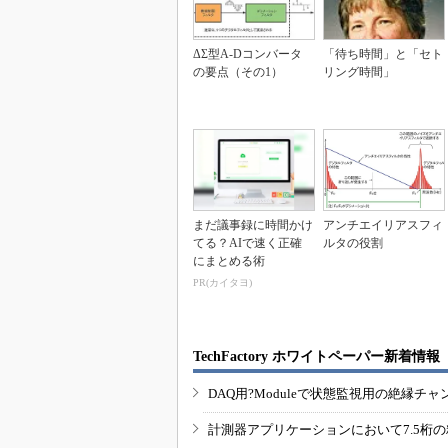
ΔΣ型A-Dコンバータ
「待ち時間」と「セト
の要点（その1）
リング時間」
まだ議事録に時間かけ
アンチエイリアスフィ
てる？AIで速く正確
ルタの役割
にまとめる術
PR(カイタヨ)
TechFactory ホワイトペーパー新着情報
DAQ用?Moduleで状態監視用の絶縁
計測器アプリケーションにおいて7.5桁