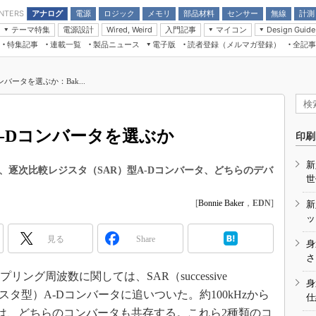
アナログ
電源
ロジック
メモリ
部品材料
センサー
無線
計測
ENTERS
テーマ特集
電源設計
入門記事
マイコン
Wired, Weird
Design Guide
アナログ機能回路
受動部品
特集記事
連載一覧
製品ニュース
電子版
読者登録（メルマガ登録）
全記事
計測機器
Microchip情報
モーター入門
マイコン講座
CEATEC
パワー関連と電源
機構部品
場から
EDN Japan×EE Times Japan統合電
EdgeTech＋
タイミングデバイス
オンデマンドセミナー
Q&Aで学ぶマイコン講座
子版
ディスプレイとドラ
コンバータを選ぶか：Bak...
録
TECHNO-FRONTIER
マイコン入門!! 必携用語集
電子ブックレット
計測とテスト
“徹底”活
組込み/エッジコンピューティング展
信号源とパルス信号
のA-Dコンバータを選ぶか
人とくるま展
印刷
/DCコン
Wired, Weird
AUTOMOTIVE WORLD
新
講座
と、逐次比較レジスタ（SAR）型A-Dコンバータ、どちらのデバ
世
[
Bonnie Baker
，
EDN
]
新
ッ
見る
Share
身
座
さ
ング周波数に関しては、SAR（successive
基礎知識
身
：逐次比較レジスタ型）A-Dコンバータに追いついた。約100kHzから
仕
DCとノイ
では、どちらのコンバータも共存する。これら2種類のコ