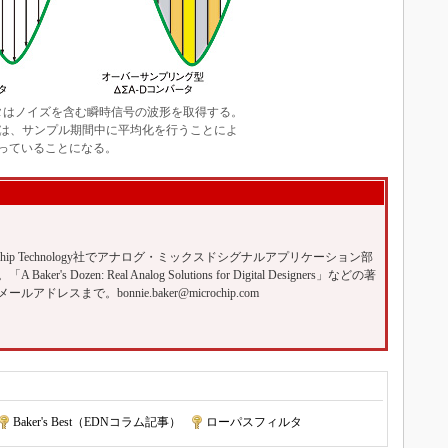
ータはノイズを含む瞬時信号の波形を取得する。
タでは、サンプル期間中に平均化を行うことによ
っていることになる。
Microchip Technology社でアナログ・ミックスドシグナルアプリケーション部
's Dozen: Real Analog Solutions for Digital Designers」などの著
レスまで。bonnie.baker@microchip.com
Baker's Best（EDNコラム記事）
|
ローパスフィルタ