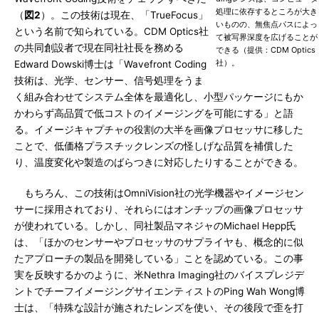
処理に依存するところが大き
（
図2
）。この技術は現在、「TrueFocus」
いものの、無焦点パスによっ
という名前で知られている。CDM Optics社
て被写界深度を広げることが
の共同創設者で現在同社社長を務める
できる（提供：CDM Optics
社）。
Edward Dowski博士は「Wavefront Coding
技術は、光学、センサー、信号処理をうま
く組み合わせてシステム全体を最適化し、小型パッケージにもか
かわらず高品質で低コストのイメージングを可能にする」と語
る。イメージキャプチャの役割の大半を画像プロセッサに移した
ことで、低価格プラスチックレンズの怪しげな品質を補償した
り、温度変化や製造のばらつきに対応したりすることができる。
もちろん、この技術はOmniVision社の光学機器やイメージセン
サーに採用されており、それらにはオンチップの画像プロセッサ
が使われている。しかし、同社製品マネジャのMichael Hepp氏
は、「ほかのセンサーやプロセッサのサプライヤも、概念的に似
たアプローチの製品を開発している」ことを認めている。この事
実を反映するかのように、米Nethra Imaging社のバイスプレジデ
ントでチーフイメージングサイエンティストのPing Wah Wong博
士は、「特殊な設計が施されたレンズを使い、その後段で歪を打