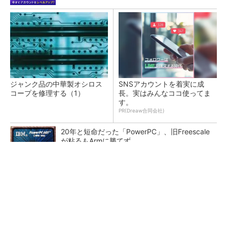
ジャンク品の中華製オシロス
SNSアカウントを着実に成
コープを修理する（1）
長。実はみんなココ使ってま
す。
PR(Dreaw合同会社)
20年と短命だった「PowerPC」、旧Freescale
が粘るもArmに勝てず
カメラなしで見守り可能 アンテナ一体型ミリ
波レーダー