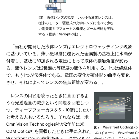
図1 液体レンズの概要 いわゆる液体レンズは、
従来のモーター駆動式の光学レンズに比べて少な
い消費電力でフォーカス機能とズーム機能を実現
する（提供：Varioptic社）。
「当社が開発した液体レンズはエレクトロウェッティング現象
に基づいている。薄い絶縁層に覆われた金属製の基板上に水滴が
付着し、基板に印加される電圧によって液体の接触角度が変わ
る。液体レンズは2種類の等密度の液体を利用する。1つは絶縁体
で、もう1つが伝導体である。電圧の変化が液体間の曲率を変化
させ、それによってレンズの焦点距離が変わる」。
レンズの口径を絞ったときに直面するよ
うな光透過量の減少という問題を回避しつ
つ、ディープフォーカスを5～10倍にしたい
と考える人もいるだろう。それならば、米
OmniVision Technologies社が2年前に米
図2 Wavefront Codingレン
CDM Optics社を買収したときに手に入れた
ズのイメージ Wavefront C
Wavefront Coding技術をチェックすべきだ
dingレンズは、コンピュータ