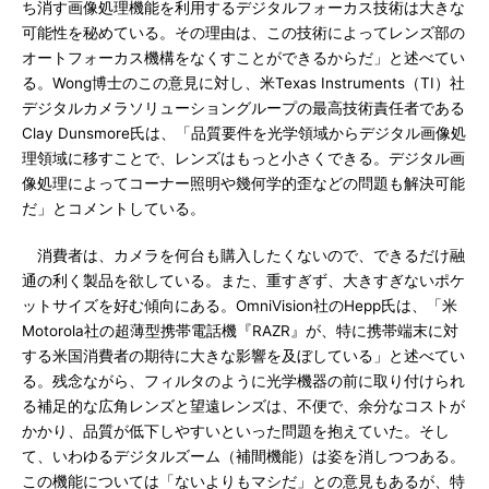
ち消す画像処理機能を利用するデジタルフォーカス技術は大きな
可能性を秘めている。その理由は、この技術によってレンズ部の
オートフォーカス機構をなくすことができるからだ」と述べてい
る。Wong博士のこの意見に対し、米Texas Instruments（TI）社
デジタルカメラソリューショングループの最高技術責任者である
Clay Dunsmore氏は、「品質要件を光学領域からデジタル画像処
理領域に移すことで、レンズはもっと小さくできる。デジタル画
像処理によってコーナー照明や幾何学的歪などの問題も解決可能
だ」とコメントしている。
消費者は、カメラを何台も購入したくないので、できるだけ融
通の利く製品を欲している。また、重すぎず、大きすぎないポケ
ットサイズを好む傾向にある。OmniVision社のHepp氏は、「米
Motorola社の超薄型携帯電話機『RAZR』が、特に携帯端末に対
する米国消費者の期待に大きな影響を及ぼしている」と述べてい
る。残念ながら、フィルタのように光学機器の前に取り付けられ
る補足的な広角レンズと望遠レンズは、不便で、余分なコストが
かかり、品質が低下しやすいといった問題を抱えていた。そし
て、いわゆるデジタルズーム（補間機能）は姿を消しつつある。
この機能については「ないよりもマシだ」との意見もあるが、特