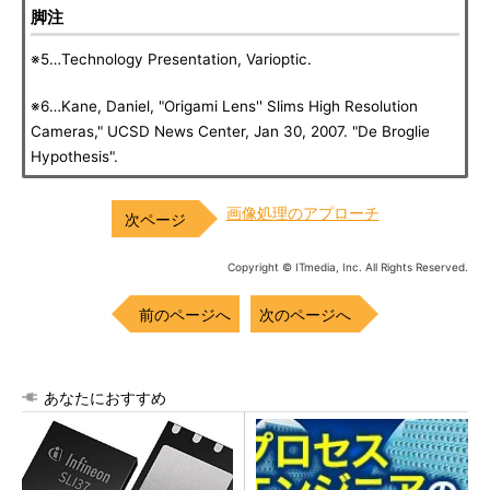
脚注
※5…Technology Presentation, Varioptic.
※6…Kane, Daniel, "Origami Lens'' Slims High Resolution
Cameras," UCSD News Center, Jan 30, 2007. "De Broglie
Hypothesis".
画像処理のアプローチ
Copyright © ITmedia, Inc. All Rights Reserved.
前のページへ
次のページへ
あなたにおすすめ