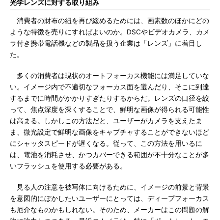
光学レンズに対する取り組み
消費者の財布の紐を再び緩めるためには、画素数のほかにどの
ような特徴を売りにすればよいのか。DSCやビデオカメラ、カメ
ラ付き携帯電話機などの製品を扱う企業は「レンズ」に着目し
た。
多くの消費者は現状のオートフォーカス機能には満足していな
い。イメージ内で不適切なフォーカス面を選んだり、そこに到達
するまでに時間がかかりすぎたりするからだ。レンズの口径を絞
って、焦点深度を深くすることで、鮮明な画像が得られる可能性
は高まる。しかしこの方法だと、ユーザーがカメラを支えたま
ま、微光設定で鮮明な画像をキャプチャすることができないほど
にシャッタスピードが遅くなる。従って、この方法を用いるに
は、電池を消耗させ、かつカバーできる範囲が不十分なことが多
いフラッシュを使用する必要がある。
見る人の注意を被写体に向けるために、イメージの前景と背景
を意図的にぼかしたいユーザーにとっては、ディープフォーカス
も厄介なものかもしれない。そのため、メーカーはこの問題の解