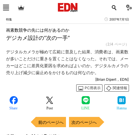
特集
2007年7月1日
画素数競争の先には何があるのか
デジカメ設計の“次の一手”
（2/4 ページ）
デジタルカメラが極めて広範に普及した結果、消費者は、画素数
が多いことだけに重きを置くことはなくなった。それでは、メー
カーはどこに差異化要因を求めればよいのか。デジタルカメラの
売り上げ減少に歯止めをかけるものは何なのか。
[Brian Dipert，EDN]
PC用表示
関連情報
Share
Post
LINE
Hatena
前のページへ
次のページへ