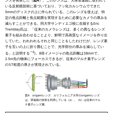
ンズを発表した（
図4
）。このレンズは、天体望遠鏡に使われて
いる反射鏡技術に基づいており、フッ化カルシウムでできた
5mmのディスクの上に作られている。このレンズを使えば、特
定の焦点距離と焦点範囲を実現するために必要なカメラの厚みを
減らすことができる。同大学サンディエゴ校に在籍するEric
Tremblay氏は、「従来のカメラレンズは、多くの異なるレンズ
素子を組み合わせることより、鮮明で高画質なイメージを作り出
していた。われわれもそれと同じことをしたわけだが、レンズ素
子を互いの上に折り畳むことで、光学部分の厚みを減らしてい
＊6
る」と説明する
)。8倍イメージャの焦点距離は38mmで、
2.5m先の物体にフォーカスできるが、従来のマルチ素子レンズ
の1/7程度の厚さが実現されている。
図4 origamiレンズ カリフォルニア大学のorigamiレンズ
は、望遠鏡の技術を利用している（a）。（b）は従来のマル
チ素子レンズ層。