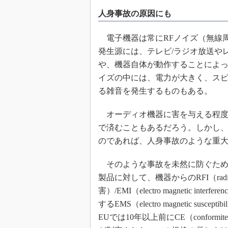
めざせ高効率！ モーター
人身事故の原因にも
座
Bluetooth mesh入門
電子機器は常にRFノイズ（無線
発生源には、テレビ/ラジオ放送や
「SPICEの仕組みとその
最新記事一覧
や、機器自体が動作することによっ
計測器メーカーから見た5
イズの中には、電力が大きく、ス
る雑音を発生するものもある。
USB Type-Cの登場で評
う変わる？
オーディオ機器に害を与える程度
IoT時代の無線規格を知る【
編】
で済むこともあるだろう。しかし
IoT時代の無線規格を知る【
のであれば、人身事故のような重
編】
そのような事故を未然に防ぐため
製品に対して、機器からのRFI（radio fr
害）/EMI（electro magnetic
するEMS（electro magnetic 
EUでは10年以上前にCE（conform