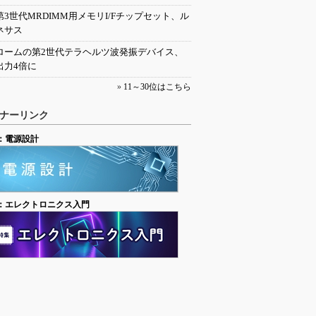
第3世代MRDIMM用メモリI/Fチップセット、ル
ネサス
ロームの第2世代テラヘルツ波発振デバイス、
出力4倍に
»
11～30位はこちら
ナーリンク
：電源設計
：エレクトロニクス入門