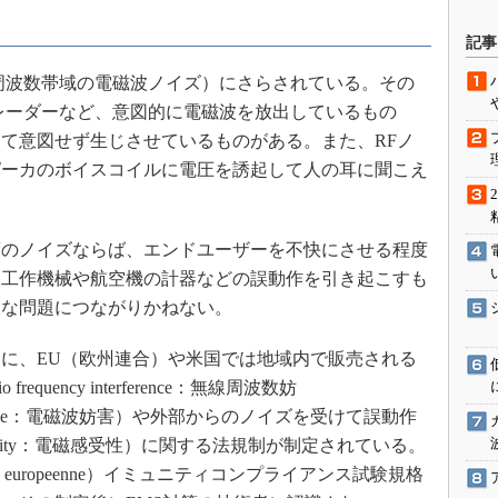
駆動入門講
記事
周波数帯域の電磁波ノイズ）にさらされている。その
レーダーなど、意図的に電磁波を放出しているもの
活用設計」
て意図せず生じさせているものがある。また、RFノ
G
ピーカのボイスコイルに電圧を誘起して人の耳に聞こえ
価試験はど
のノイズならば、エンドユーザーを不快にさせる程度
Thread
、工作機械や航空機の計器などの誤動作を引き起こすも
Z-Wave
大な問題につながりかねない。
に、EU（欧州連合）や米国では地域内で販売される
equency interference：無線周波数妨
 interference：電磁波妨害）や外部からのノイズを受けて誤動作
susceptibility：電磁感受性）に関する法規制が制定されている。
ite europeenne）イミュニティコンプライアンス試験規格