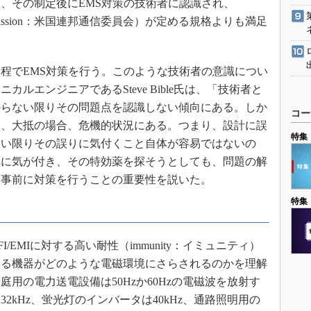
、その制定後にEMS対策の技術者に認識され、
ons Commission：米国連邦通信委員会）が定める規格よりも満足
程でEMS対策を行う。このような技術者の意識につい
y社のテクニカルエンジニアであるSteve Bible氏は、「技術者と
からない限りその問題点を認識しない傾向にある。しか
コー
は、大抵の場合、危機的状況にある。つまり、設計に誤
特集
ない限りその誤りに気付くこと自体が容易ではないの
れに気が付き、その特効薬を探そうとしても、問題の解
、事前に対策を行うことの重要性を説いた。
特集
EMIに対する高い耐性（immunity：イミュニティ）
なる機器がどのような電磁環境にさらされるのかを理解
用の電力送電設備は50Hzか60Hzの電磁波を放射す
2kHz、蛍光灯のインバータは40kHz、通路照明用の