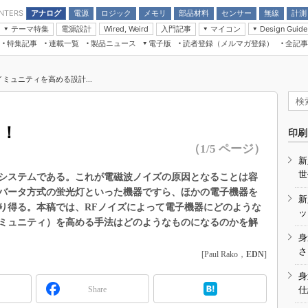
アナログ
電源
ロジック
メモリ
部品材料
センサー
無線
計測
ENTERS
テーマ特集
電源設計
入門記事
マイコン
Wired, Weird
Design Guide
アナログ機能回路
受動部品
特集記事
連載一覧
製品ニュース
電子版
読者登録（メルマガ登録）
全記事
計測機器
Microchip情報
モーター入門
マイコン講座
CEATEC
パワー関連と電源
機構部品
場から
EDN Japan×EE Times Japan統合電
EdgeTech＋
タイミングデバイス
オンデマンドセミナー
Q&Aで学ぶマイコン講座
子版
ディスプレイとドラ
ミュニティを高める設計...
録
TECHNO-FRONTIER
マイコン入門!! 必携用語集
電子ブックレット
計測とテスト
“徹底”活
組込み/エッジコンピューティング展
信号源とパルス信号
め！
人とくるま展
印刷
/DCコン
Wired, Weird
（1/5 ページ）
AUTOMOTIVE WORLD
新
講座
世
システムである。これが電磁波ノイズの原因となることは容
バータ方式の蛍光灯といった機器ですら、ほかの電子機器を
新
り得る。本稿では、RFノイズによって電子機器にどのような
ッ
ミュニティ）を高める手法はどのようなものになるのかを解
身
座
さ
[Paul Rako，
EDN
]
基礎知識
身
Share
仕
DCとノイ