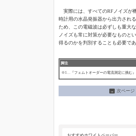
実際には、すべてのRFノイズが
時計用の水晶発振器から出力され
ため、この電磁波は必ずしも重大な
ノイズも常に対策が必要なものと
得るのかを判別することも必要で
脚注
※1…『フェムトオーダーの電流測定に挑む』（Paul R
次ページ
→
おすすめホワイトペーパー