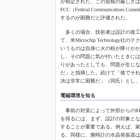
が制定された。この規格の厳しさは
FCC（Federal Communicati
するのが困難だと評価された。
多くの場合、技術者は設計の後工
て、米Microchip Technolog
いうものは自身に火の粉が降りか
し、その問題に気が付いたときに
りがあったとしても、問題が生じ
だ」と指摘した。続けて「後でそ
決は非常に困難だ」（同氏）とし
電磁環境を知る
事前の対策によって外部からのRFI/
を得るには、まず、設計の対象と
することが重要である。例えば、家庭
る。同様に、腕時計の水晶発振器は3