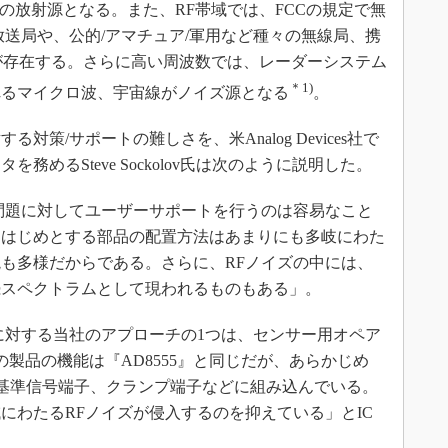
電磁波の放射源となる。また、RF帯域では、FCCの規定で無
放送局や、公的/アマチュア/軍用など種々の無線局、携
が存在する。さらに高い周波数では、レーダーシステム
＊1)
れるマイクロ波、宇宙線がノイズ源となる
。
策/サポートの難しさを、米Analog Devices社で
めるSteve Sockolov氏は次のように説明した。
問題に対してユーザーサポートを行うのは容易なこと
をはじめとする部品の配置方法はあまりにも多岐にわた
も多様だからである。さらに、RFノイズの中には、
続スペクトラムとして現われるものもある」。
対する当社のアプローチの1つは、センサー用オペア
この製品の機能は『AD8555』と同じだが、あらかじめ
や基準信号端子、クランプ端子などに組み込んでいる。
にわたるRFノイズが侵入するのを抑えている」とIC