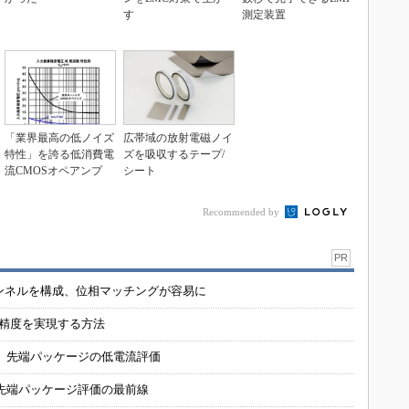
す
測定装置
「業界最高の低ノイズ
広帯域の放射電磁ノイ
特性」を誇る低消費電
ズを吸収するテープ/
流CMOSオペアンプ
シート
Recommended by
PR
チャンネルを構成、位相マッチングが容易に
の精度を実現する方法
 先端パッケージの低電流評価
先端パッケージ評価の最前線