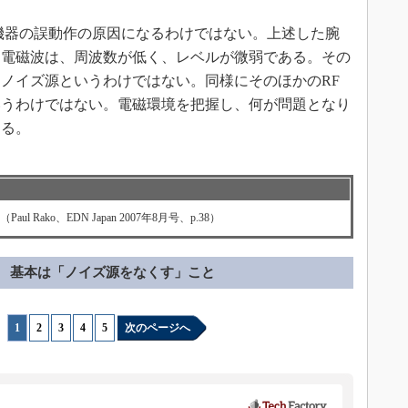
機器の誤動作の原因になるわけではない。上述した腕
る電磁波は、周波数が低く、レベルが微弱である。その
ノイズ源というわけではない。同様にそのほかのRF
いうわけではない。電磁環境を把握し、何が問題となり
ある。
ako、EDN Japan 2007年8月号、p.38）
基本は「ノイズ源をなくす」こと
1
|
2
|
3
|
4
|
5
次のページへ