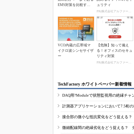
EMS対策を比較する
ュリティ
【準備編】
PR(株式会社アルファーテクノ)
VCO内蔵の広帯域マ
【危険】知って備え
イクロ波シンセサイザ
る！オフィスのセキュ
ー
リティ対策
PR(株式会社アルファーテクノ)
TechFactory ホワイトペーパー新着情報
DAQ用?Moduleで状態監視用の絶縁
計測器アプリケーションにおいて7.5桁
接合部の微小な抵抗変化をどう捉える？
微細配線間の絶縁劣化をどう捉える？ 