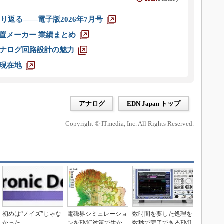
り返る――電子版2026年7月号
装置メーカー 業績まとめ
ナログ回路設計の魅力
現在地
アナログ
EDN Japan トップ
Copyright © ITmedia, Inc. All Rights Reserved.
初めは“ノイズ”じゃな
電磁界シミュレーショ
数時間を要した処理を
かった
ンをEMC対策で生か
数秒で完了できるEMI