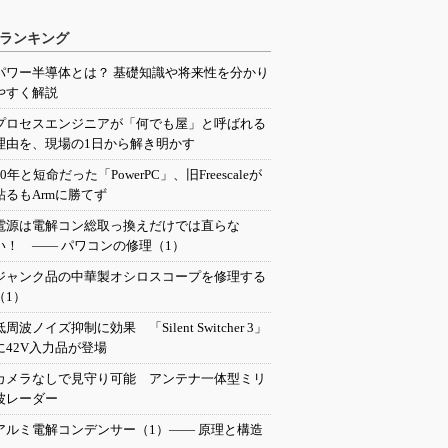
ランキング
パワー半導体とは？ 基礎知識や将来性を分かり
やすく解説
プロセスエンジニアが「何でも屋」と呼ばれる
理由を、現場の1日から解き明かす
20年と短命だった「PowerPC」、旧Freescaleが
粘るもArmに勝てず
電源は電解コン総取っ換えだけでは直らな
い！ ―― パワコンの修理（1）
ジャンク品の中華製オシロスコープを修理する
（1）
低周波ノイズ抑制に効果 「Silent Switcher 3」
に42V入力品が登場
カメラなしで見守り可能 アンテナ一体型ミリ
波レーダー
アルミ電解コンデンサー（1）―― 原理と構造