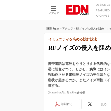
DESIGN C
FEATURED
モーター
LSI
メディア
ARCHIVES
電源設計
マイコン
プロセスエンジニアの現
カーボンニュートラルへの挑戦
FPGA
EDN Japan
>
アナログ
>
RFノイズの侵入を阻め！：イ
マイクロプロセッサ懐古
IoT×製造業
中堅技術者に贈る電子部品
イミュニティを高める設計技法
つながるクルマ
用講座
RFノイズの侵入を阻
エレクトロニクス入門
たった2つの式で始めるDC
バーターの設計
5G（EE Times Japan）
DC-DCコンバーター活用
医療エレ（EE Times Japan）
携帯電話は電波をやりとりする代表的な
Wired, Weird
易に想像がつく。しかし、実際にはイン
製品解剖（EE Times Japan）
誤動作させる電磁波ノイズの発生源とな
マイコン講座
症状が起きるのか、またノイズ耐性（イ
Q&Aで学ぶマイコン講座
説する。
高速シリアル伝送技術講
2008年05月01日 00時00分 公開
記録計／データロガーの
印刷する
見る
アナログ設計のきほん／A
ズ編