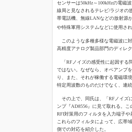
センサーは50kHz～100kHzの
線局と見なされるテレビ/ラジオの
帯電話機、無線LANなどの放射源
や特殊軍用システムなどに使用さ
このような多種多様な電磁波に対する対
高精度アナログ製品部門のディレクタを務
「RFノイズの感受性に起因する
ではない。なぜなら、オペアンプ
り、また、それが稼働する電磁環境
特定周波数のものだけでなく、連
その上で、同氏は、「RFノイズに
ンプ『AD8556』に見て取れる。
RFI対策用のフィルタを入力端子
これらのフィルタによって、広帯域
側での対応を紹介した。