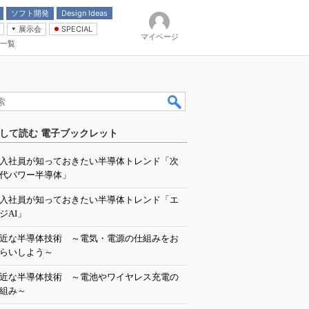
ソフト開発
Design Ideas
展示会
SPECIAL
マイページ
一覧
「電源技術」
イバ
して読む 電子ブックレット
入社員が知っておきたい半導体トレンド「次
代パワー半導体」
入社員が知っておきたい半導体トレンド「エ
ジAI」
近な半導体技術 ～電気・電源の仕組みをお
らいしよう～
近な半導体技術 ～電池やワイヤレス充電の
組み～