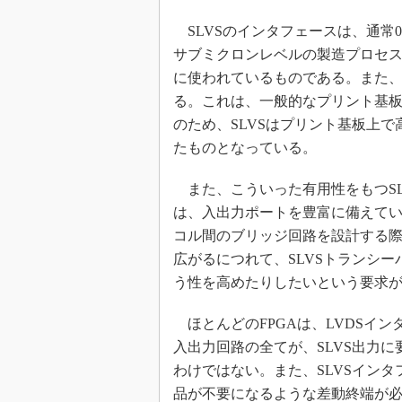
SLVSのインタフェースは、通常
サブミクロンレベルの製造プロセ
に使われているものである。また、S
る。これは、一般的なプリント基
のため、SLVSはプリント基板上
たものとなっている。
また、こういった有用性をもつSLV
は、入出力ポートを豊富に備えて
コル間のブリッジ回路を設計する際に
広がるにつれて、SLVSトランシー
う性を高めたりしたいという要求
ほとんどのFPGAは、LVDSイン
入出力回路の全てが、SLVS出力
わけではない。また、SLVSイン
品が不要になるような差動終端が必