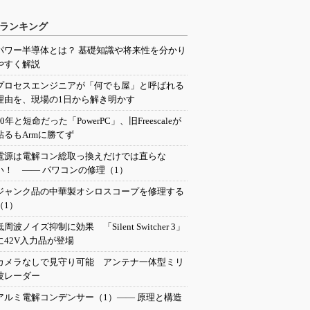
ランキング
パワー半導体とは？ 基礎知識や将来性を分かり
やすく解説
プロセスエンジニアが「何でも屋」と呼ばれる
理由を、現場の1日から解き明かす
20年と短命だった「PowerPC」、旧Freescaleが
粘るもArmに勝てず
電源は電解コン総取っ換えだけでは直らな
い！ ―― パワコンの修理（1）
ジャンク品の中華製オシロスコープを修理する
（1）
低周波ノイズ抑制に効果 「Silent Switcher 3」
に42V入力品が登場
カメラなしで見守り可能 アンテナ一体型ミリ
波レーダー
アルミ電解コンデンサー（1）―― 原理と構造