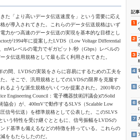
駆動入門講
記事
てきた「より高いデータ伝送速度を」という需要に応え
規格が導入されてきた。これらのデータ伝送規格はいず
活用設計」
費電力かつ高速のデータ伝送の実現を基本的な目標とし
torが1994年に提案したLVDS（Low Voltage Differential
G
）は、mWレベルの電力でギガビット/秒（Gbps）レベルの
価試験はど
データ伝送用規格として最も広く利用されてきた。
Thread
rは、ここ10年の間、LVDSの実装をさらに容易にするための工夫を
た。そこで、汎用規格としてのLVDSの限界を克服す
Z-Wave
れるような派生規格がいくつか提案された。2001年の
evice Engineering Council：電子機器技術評議会)のSolid
on（固体技術協会）が、400mVで動作するSLVS（Scalable Low
ーラブル低電圧信号伝送）を標準規格として公表した。このSLVS
という特性を受け継ぐとともに、信号振幅をLVDSの
グラウンド基準も備えるなどの特徴を持っている。これらの
低減をもたらしたのだ。