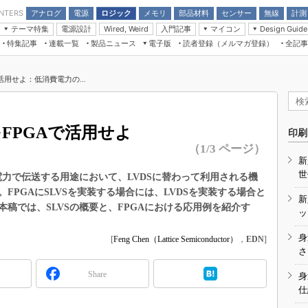
アナログ
電源
ロジック
メモリ
部品材料
センサー
無線
計測
ENTERS
テーマ特集
電源設計
入門記事
マイコン
Wired, Weird
Design Guide
アナログ機能回路
受動部品
特集記事
連載一覧
製品ニュース
電子版
読者登録（メルマガ登録）
全記事
計測機器
Microchip情報
モーター入門
マイコン講座
CEATEC
パワー関連と電源
機構部品
場から
EDN Japan×EE Times Japan統合電
EdgeTech＋
タイミングデバイス
オンデマンドセミナー
Q&Aで学ぶマイコン講座
子版
ディスプレイとドラ
活用せよ：低消費電力の...
録
TECHNO-FRONTIER
マイコン入門!! 必携用語集
電子ブックレット
計測とテスト
“徹底”活
組込み/エッジコンピューティング展
信号源とパルス信号
をFPGAで活用せよ
人とくるま展
印刷
/DCコン
Wired, Weird
（1/3 ページ）
AUTOMOTIVE WORLD
新
講座
世
電力で伝送する用途において、LVDSに替わって利用される機
FPGAにSLVSを実装する場合には、LVDSを実装する場合と
新
稿では、SLVSの概要と、FPGAにおける応用例を紹介す
ッ
身
[
Feng Chen（Lattice Semiconductor）
，
EDN
]
座
さ
基礎知識
Share
身
仕
DCとノイ