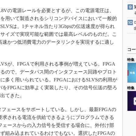
0.8Vの電源レールを必要とするが、この電源電圧は、
スを用いて製造されるシリコンデバイスにおいて一般的
LVSは、1チャネル当たり3Gbpsの伝送速度が得られ
板サイズで実現可能な範囲では最高レベルのものだ。こ
で高速かつ低消費電力のデータリンクを実現するに適し
コー
特集
Sが、FPGAで利用される事例が増えている。FPGA
いるので、データパス間のインタフェース回路やプロト
多く用いられている。FPGAにおけるSLVSの利用が
バをFPGAに効率よく実装したり、その信号伝送の堅ろ
特集
が出てきた。
タフェースをサポートしている。しかし、最新FPGAの
に要求される電流を供給できるようにプログラムできる
タフェースからの入力信号を受信する場合に、外付け部
ず組み込まれているわけでもない。選択したFPGAの