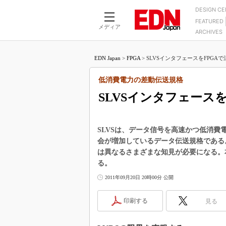
DESIGN C
FEATURED
モーター
LSI
メディア
ARCHIVES
電源設計
マイコン
プロセスエンジニアの現
カーボンニュートラルへの挑戦
FPGA
EDN Japan
>
FPGA
>
SLVSインタフェースをFPGAで
マイクロプロセッサ懐古
IoT×製造業
中堅技術者に贈る電子部品
低消費電力の差動伝送規格
つながるクルマ
用講座
SLVSインタフェース
エレクトロニクス入門
たった2つの式で始めるDC
バーターの設計
5G（EE Times Japan）
DC-DCコンバーター活用
医療エレ（EE Times Japan）
SLVSは、データ信号を高速かつ低消費
Wired, Weird
会が増加しているデータ伝送規格である。
製品解剖（EE Times Japan）
は異なるさまざまな知見が必要になる。本
マイコン講座
る。
Q&Aで学ぶマイコン講座
2011年09月20日 20時00分 公開
高速シリアル伝送技術講
記録計／データロガーの
印刷する
見る
アナログ設計のきほん／A
ズ編