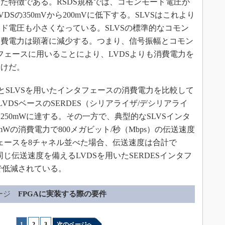
た特徴である。RSDS規格では、コモンモード電圧が
VDSの350mVから200mVに低下する。SLVSはこれより
ド電圧も小さくなっている。SLVSの標準的なコモン
的消費電力は顕著に減少する。つまり、信号振幅とコモン
フェースに用いることにより、LVDSよりも消費電力を
わけだ。
とSLVSを用いたインタフェースの消費電力を比較して
LVDSベースのSERDES（シリアライザ/デシリアライ
50mWに達する。その一方で、典型的なSLVSインタ
Wの消費電力で800メガビット/秒（Mbps）の伝送速度
フェースを8チャネル並べた場合、伝送速度は合計で
ぼ同じ伝送速度を備えるLVDSを用いたSERDESインタフ
で低減されている。
ージ
FPGAに実装する際の要件
1
|
2
|
3
次のページへ