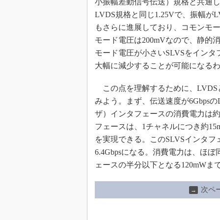
小振幅差動信号伝送）規格と共通し
LVDS規格と同じ1.25Vで、振幅がL
もさらに進展しており、コモンモー
モード電圧は200mVなので、静
モード電圧が小さいSLVSをインタ
大幅に減少することが可能になる
この点を理解するために、LVDS
みよう。まず、伝送速度が6Gbpsの
ザ）インタフェースの消費電力は約2
フェースは、1チャネルにつき約15m
を実現できる。このSLVSインタ
6.4Gbpsになる。消費電力は、ほ
ェースの半分以下となる120mWま
次ペ
→