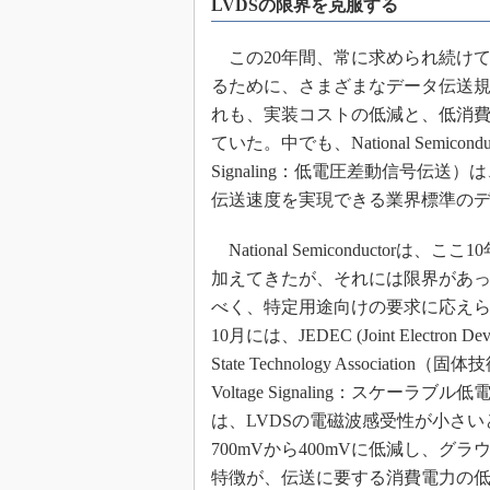
LVDSの限界を克服する
めざせ高効率！ モーター
座
この20年間、常に求められ続け
Bluetooth mesh入門
るために、さまざまなデータ伝送
「SPICEの仕組みとその
れも、実装コストの低減と、低消
最新記事一覧
ていた。中でも、National Semiconduc
計測器メーカーから見た5
Signaling：低電圧差動信号伝送
USB Type-Cの登場で評
伝送速度を実現できる業界標準の
う変わる？
IoT時代の無線規格を知る【
National Semiconducto
編】
加えてきたが、それには限界があっ
IoT時代の無線規格を知る【
べく、特定用途向けの要求に応えら
編】
10月には、JEDEC (Joint Electron D
State Technology Associati
Voltage Signaling：スケ
は、LVDSの電磁波感受性が小さい
700mVから400mVに低減し、
特徴が、伝送に要する消費電力の