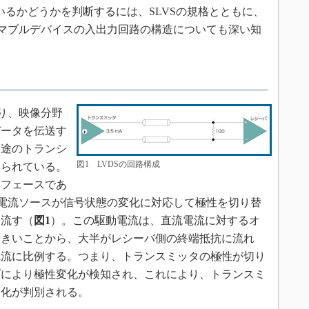
いるかどうかを判断するには、SLVSの規格とともに、
ラマブルデバイスの入出力回路の構造についても深い知
。
り、映像分野
データを伝送す
用途のトランシ
図1 LVDSの回路構成
いられている。
タフェースであ
の電流ソースが信号状態の変化に対応して極性を切り替
を流す（
図1
）。この駆動電流は、直流電流に対するオ
大きいことから、大半がレシーバ側の終端抵抗に流れ
電流に比例する。つまり、トランスミッタの極性が切り
プにより極性変化が検知され、これにより、トランスミ
変化が判別される。