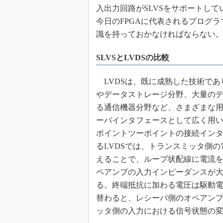
入出力回路がSLVSをサポートして
今日のFPGAに代表されるプログ
識を持っておかなければならない
SLVSとLVDSの比較
LVDSは、既に成熟した技術であ
やデータストレージ分野、大量の
る通信機器分野など、さまざまな
ーバインタフェースとして広く用
ポイントツーポイントの接続イン
るLVDSでは、トランスミッタ側
えることで、ループ状配線に電流
ペアンプの入力インピーダンスが
る。終端抵抗に加わる電圧は駆動
替わると、レシーバ側のオペアン
ッタ側の入力における信号状態の