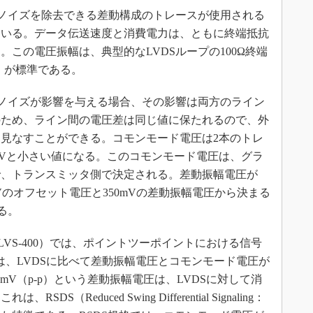
ノイズを除去できる差動構成のトレースが使用される
ている。データ伝送速度と消費電力は、ともに終端抵抗
この電圧振幅は、典型的なLVDSループの100Ω終端
‐p）が標準である。
ノイズが影響を与える場合、その影響は両方のライン
のため、ライン間の電圧差は同じ値に保たれるので、外
見なすことができる。コモンモード電圧は2本のトレ
25Vと小さい値になる。このコモンモード電圧は、グラ
で、トランスミッタ側で決定される。差動振幅電圧が
25Vのオフセット電圧と350mVの差動振幅電圧から決まる
る。
13 SLVS-400）では、ポイントツーポイントにおける信号
は、LVDSに比べて差動振幅電圧とコモンモード電圧が
00mV（p‐p）という差動振幅電圧は、LVDSに対して消
（Reduced Swing Differential Signaling：