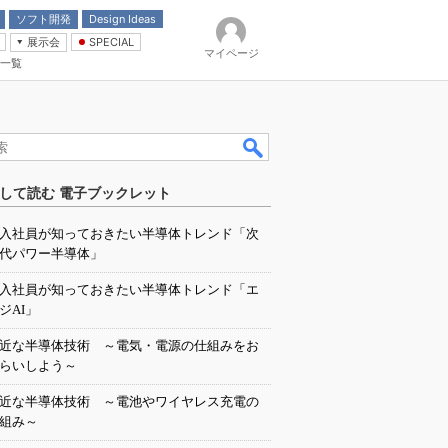
ソフト開発
Design Ideas
展示会
SPECIAL
マイページ
一覧
「電源技術」
イバ
して読む 電子ブックレット
入社員が知っておきたい半導体トレンド「次
代パワー半導体」
入社員が知っておきたい半導体トレンド「エ
ジAI」
近な半導体技術 ～電気・電源の仕組みをお
らいしよう～
近な半導体技術 ～電池やワイヤレス充電の
組み～