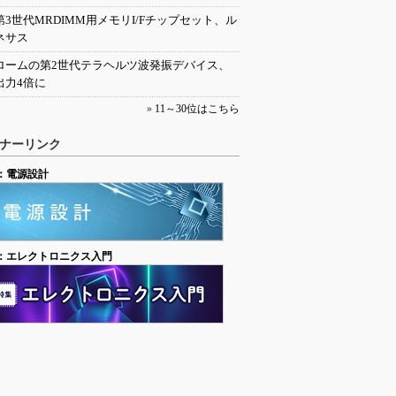
第3世代MRDIMM用メモリI/Fチップセット、ル
ネサス
ロームの第2世代テラヘルツ波発振デバイス、
出力4倍に
»
11～30位はこちら
ナーリンク
：電源設計
：エレクトロニクス入門