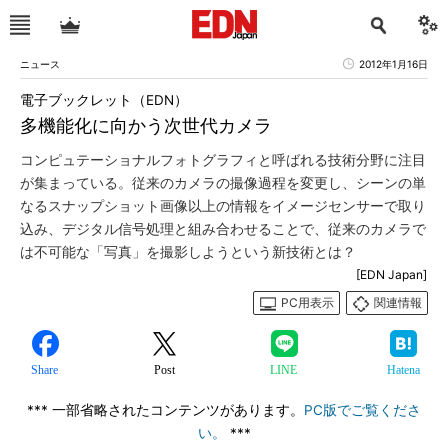
ニュース
2012年1月16日
電子ブックレット（EDN）
多機能化に向かう次世代カメラ
コンピュテーショナルフォトグラフィと呼ばれる技術分野に注目
が集まっている。従来のカメラの撮像過程を変更し、シーンの単
なるスナップショット画像以上の情報をイメージセンサーで取り
込み、デジタル信号処理と組み合わせることで、従来のカメラで
は不可能な「写真」を撮影しようという新技術とは？
[EDN Japan]
PC用表示
関連情報
Share
Post
LINE
Hatena
*** 一部省略されたコンテンツがあります。
PC版でご覧くださ
い。
***