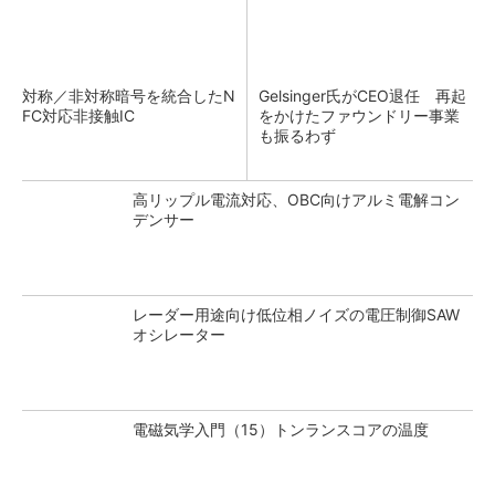
対称／非対称暗号を統合したN
Gelsinger氏がCEO退任 再起
FC対応非接触IC
をかけたファウンドリー事業
も振るわず
高リップル電流対応、OBC向けアルミ電解コン
デンサー
レーダー用途向け低位相ノイズの電圧制御SAW
オシレーター
電磁気学入門（15）トンランスコアの温度