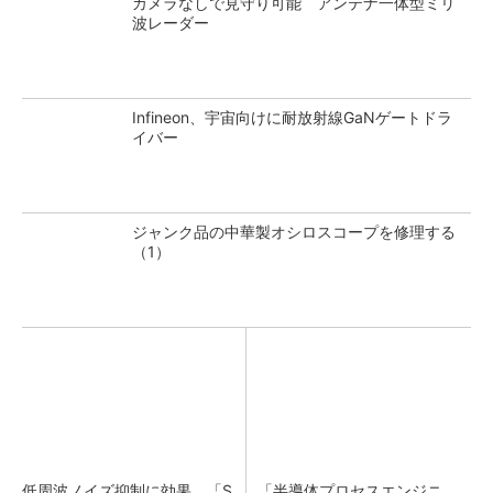
カメラなしで見守り可能 アンテナ一体型ミリ
波レーダー
Infineon、宇宙向けに耐放射線GaNゲートドラ
イバー
ジャンク品の中華製オシロスコープを修理する
（1）
低周波ノイズ抑制に効果 「S
「半導体プロセスエンジニ