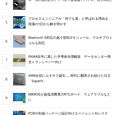
プロセスエンジニアが「何でも屋」と呼ばれる理由を、
現場の1日から解き明かす
Bluetooth 6対応の超小型BLEモジュール、マルチプロト
コルも対応
PAM4信号に適した半導体光増幅器 データセンター用
光トランシーバー向け
ARM台頭にルネサス誕生……時代に翻弄され続けた日立
「SuperH」
MIKROEが超低消費電力RTCボード、ウェアラブルなど
に
PCBや先端パッケージ設計向けエージェントAIシステ