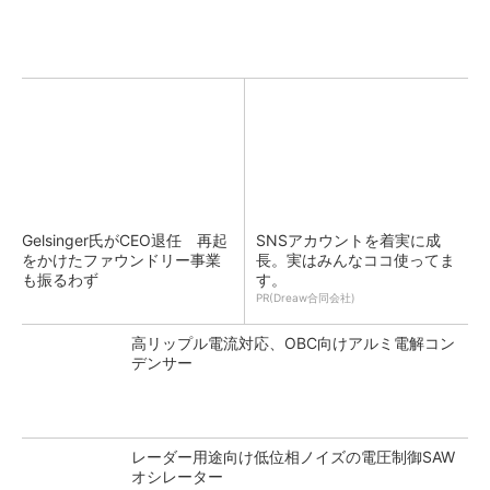
Gelsinger氏がCEO退任 再起
SNSアカウントを着実に成
をかけたファウンドリー事業
長。実はみんなココ使ってま
も振るわず
す。
PR(Dreaw合同会社)
高リップル電流対応、OBC向けアルミ電解コン
デンサー
レーダー用途向け低位相ノイズの電圧制御SAW
オシレーター