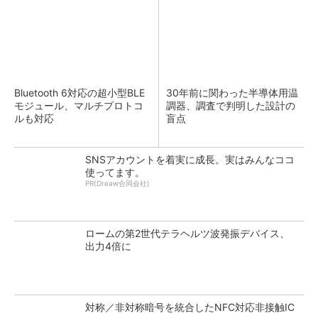
Bluetooth 6対応の超小型BLE
30年前に関わった半導体用温
モジュール、マルチプロトコ
調器、調査で判明した設計の
ルも対応
盲点
SNSアカウントを着実に成長。実はみんなココ
使ってます。
PR(Dreaw合同会社)
ロームの第2世代テラヘルツ波発振デバイス、
出力4倍に
対称／非対称暗号を統合したNFC対応非接触IC