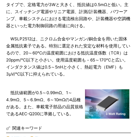
タイプで、定格電力が3Wと大きく、抵抗値は0.5mΩと低い。主
に、スイッチング電源やリニア電源、計測/計装機器、パワーア
ンプ、車載システムにおける電流検出回路や、計装機器や空調機
器といった電力制御回路の用途に向ける。
WSLP2512は、ニクロム合金やマンガン/銅合金を用いた固体
金属抵抗素子である。特別に選定された安定な材料を使用してい
るので、20～60℃の温度範囲における抵抗温度係数（TCR）は
20ppm/℃以下と小さい。使用温度範囲も－65～170℃と広い。
インダクタンス値は0.5～5nHと小さく、熱起電力（EMF）も
3μV/℃以下に抑えられている。
抵抗値範囲が0.5～0.99mΩ、1～
4.9mΩ、5～6.9mΩ、6～10mΩの4品種
がある。また、車載電子部品の品質規格
であるAEC-Q200に準拠している。
関連キーワード