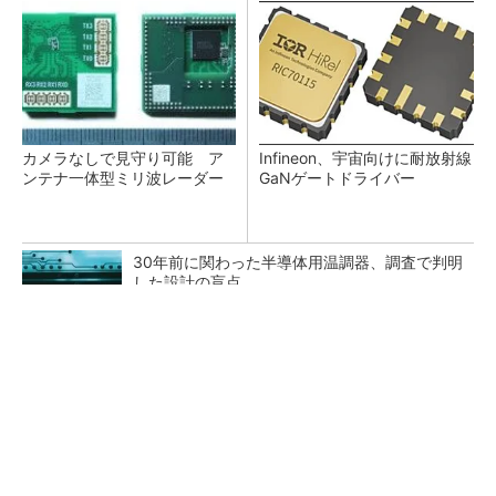
カメラなしで見守り可能 ア
Infineon、宇宙向けに耐放射線
ンテナ一体型ミリ波レーダー
GaNゲートドライバー
30年前に関わった半導体用温調器、調査で判明
した設計の盲点
「半導体プロセスエンジニア」って何するの？
タップ式高入力コンバーター（1）基本回路と