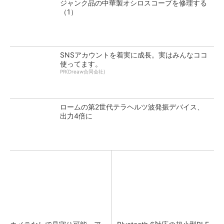
ジャンク品の中華製オシロスコープを修理する
（1）
SNSアカウントを着実に成長。実はみんなココ
使ってます。
PR(Dreaw合同会社)
ロームの第2世代テラヘルツ波発振デバイス、
出力4倍に