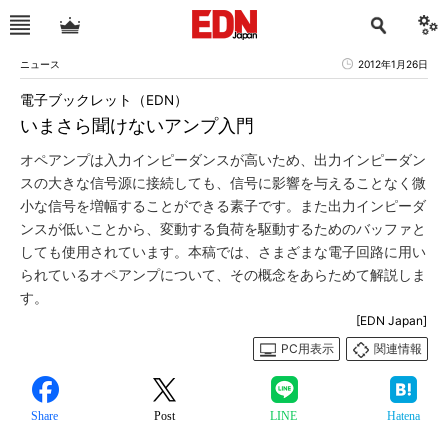
ニュース
2012年1月26日
電子ブックレット（EDN）
いまさら聞けないアンプ入門
オペアンプは入力インピーダンスが高いため、出力インピーダン
スの大きな信号源に接続しても、信号に影響を与えることなく微
小な信号を増幅することができる素子です。また出力インピーダ
ンスが低いことから、変動する負荷を駆動するためのバッファと
しても使用されています。本稿では、さまざまな電子回路に用い
られているオペアンプについて、その概念をあらためて解説しま
す。
[EDN Japan]
PC用表示
関連情報
Share
Post
LINE
Hatena