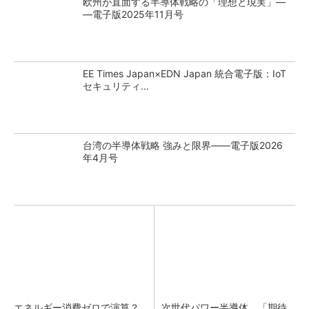
欧州が直面する半導体戦略の「理想と現実」―
―電子版2025年11月号
EE Times Japan×EDN Japan 統合電子版：IoT
セキュリティ...
台湾の半導体戦略 強みと限界――電子版2026
年4月号
エネルギー消費ゼロで演算？
次世代パワー半導体 「期待