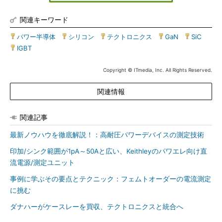
関連キーワード
パワー半導体
|
シリコン
|
テクトロニクス
|
GaN
|
SiC
|
IGBT
Copyright © ITmedia, Inc. All Rights Reserved.
関連情報
関連記事
最新ノウハウを徹底解説！：高耐圧パワーデバイスの測定技術
印加/シンク範囲が1pA～50Aと広い、Keithleyのパワエレ向け直
流電源/測定ユニット
事例に学ぶその要点とテクニック：フェムトオーダーの電流測定
に挑む
ダナハーがケースレーを買収、テクトロニクスと統合へ