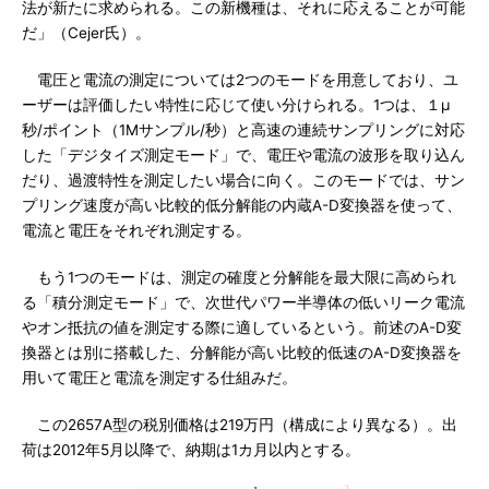
法が新たに求められる。この新機種は、それに応えることが可能
だ」（Cejer氏）。
電圧と電流の測定については2つのモードを用意しており、ユ
ーザーは評価したい特性に応じて使い分けられる。1つは、１μ
秒/ポイント（1Mサンプル/秒）と高速の連続サンプリングに対応
した「デジタイズ測定モード」で、電圧や電流の波形を取り込ん
だり、過渡特性を測定したい場合に向く。このモードでは、サン
プリング速度が高い比較的低分解能の内蔵A-D変換器を使って、
電流と電圧をそれぞれ測定する。
もう1つのモードは、測定の確度と分解能を最大限に高められ
る「積分測定モード」で、次世代パワー半導体の低いリーク電流
やオン抵抗の値を測定する際に適しているという。前述のA-D変
換器とは別に搭載した、分解能が高い比較的低速のA-D変換器を
用いて電圧と電流を測定する仕組みだ。
この2657A型の税別価格は219万円（構成により異なる）。出
荷は2012年5月以降で、納期は1カ月以内とする。