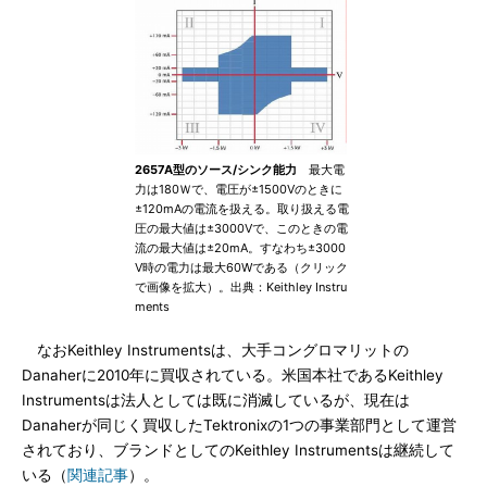
2657A型のソース/シンク能力
最大電
力は180Ｗで、電圧が±1500Vのときに
±120mAの電流を扱える。取り扱える電
圧の最大値は±3000Vで、このときの電
流の最大値は±20mA。すなわち±3000
V時の電力は最大60Wである（クリック
で画像を拡大）。出典：Keithley Instru
ments
なおKeithley Instrumentsは、大手コングロマリットの
Danaherに2010年に買収されている。米国本社であるKeithley
Instrumentsは法人としては既に消滅しているが、現在は
Danaherが同じく買収したTektronixの1つの事業部門として運営
されており、ブランドとしてのKeithley Instrumentsは継続して
いる（
関連記事
）。