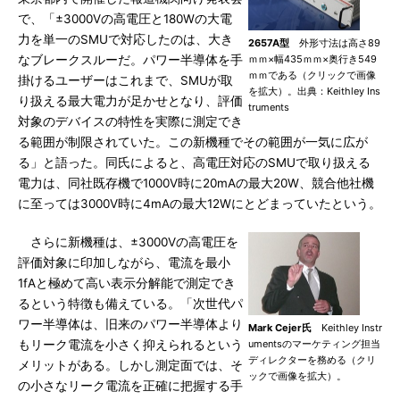
で、「±3000Vの高電圧と180Wの大電
力を単一のSMUで対応したのは、大き
2657A型
外形寸法は高さ89
なブレークスルーだ。パワー半導体を手
ｍｍ×幅435ｍｍ×奥行き549
ｍｍである（クリックで画像
掛けるユーザーはこれまで、SMUが取
を拡大）。出典：Keithley Ins
り扱える最大電力が足かせとなり、評価
truments
対象のデバイスの特性を実際に測定でき
る範囲が制限されていた。この新機種でその範囲が一気に広が
る」と語った。同氏によると、高電圧対応のSMUで取り扱える
電力は、同社既存機で1000V時に20mAの最大20W、競合他社機
に至っては3000V時に4mAの最大12Wにとどまっていたという。
さらに新機種は、±3000Vの高電圧を
評価対象に印加しながら、電流を最小
1fAと極めて高い表示分解能で測定でき
るという特徴も備えている。「次世代パ
ワー半導体は、旧来のパワー半導体より
Mark Cejer氏
Keithley Instr
もリーク電流を小さく抑えられるという
umentsのマーケティング担当
ディレクターを務める（クリ
メリットがある。しかし測定面では、そ
ックで画像を拡大）。
の小さなリーク電流を正確に把握する手