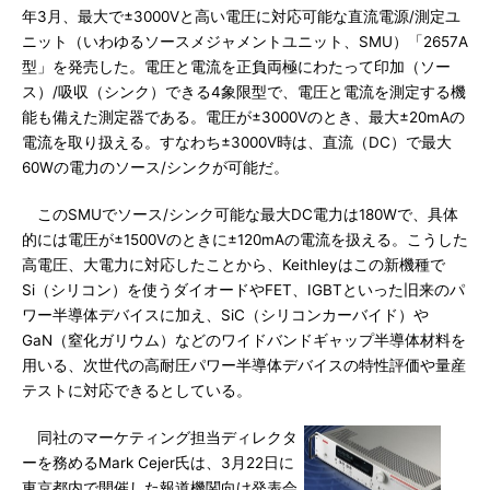
年3月、最大で±3000Vと高い電圧に対応可能な直流電源/測定ユ
ニット（いわゆるソースメジャメントユニット、SMU）「2657A
型」を発売した。電圧と電流を正負両極にわたって印加（ソー
ス）/吸収（シンク）できる4象限型で、電圧と電流を測定する機
能も備えた測定器である。電圧が±3000Vのとき、最大±20mAの
電流を取り扱える。すなわち±3000V時は、直流（DC）で最大
60Wの電力のソース/シンクが可能だ。
このSMUでソース/シンク可能な最大DC電力は180Wで、具体
的には電圧が±1500Vのときに±120mAの電流を扱える。こうした
高電圧、大電力に対応したことから、Keithleyはこの新機種で
Si（シリコン）を使うダイオードやFET、IGBTといった旧来のパ
ワー半導体デバイスに加え、SiC（シリコンカーバイド）や
GaN（窒化ガリウム）などのワイドバンドギャップ半導体材料を
用いる、次世代の高耐圧パワー半導体デバイスの特性評価や量産
テストに対応できるとしている。
同社のマーケティング担当ディレクタ
ーを務めるMark Cejer氏は、3月22日に
東京都内で開催した報道機関向け発表会