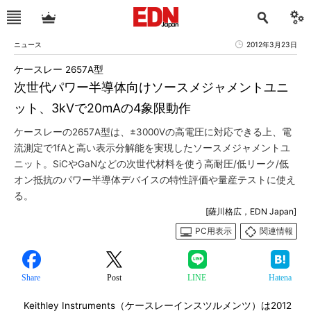
ニュース
2012年3月23日
ケースレー 2657A型
次世代パワー半導体向けソースメジャメントユニ
ット、3kVで20mAの4象限動作
ケースレーの2657A型は、±3000Vの高電圧に対応できる上、電
流測定で1fAと高い表示分解能を実現したソースメジャメントユ
ニット。SiCやGaNなどの次世代材料を使う高耐圧/低リーク/低
オン抵抗のパワー半導体デバイスの特性評価や量産テストに使え
る。
[薩川格広，EDN Japan]
PC用表示
関連情報
Share
Post
LINE
Hatena
Keithley Instruments（ケースレーインスツルメンツ）は2012