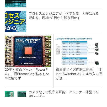
プロセスエンジニアが「何でも屋」と呼ばれる
理由を、現場の1日から解き明かす
20年と短命だった「PowerP
低周波ノイズ抑制に効果 「Si
C」、旧Freescaleが粘るもAr
lent Switcher 3」に42V入力品
mに勝てず
が登...
カメラなしで見守り可能 アンテナ一体型ミリ
波レーダー