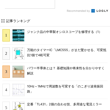
Recommended by
記事ランキング
ジャンク品の中華製オシロスコープを修理する（1）
万能のタイマーIC「LMC555」がまだ驚かせる、可変抵
抗1個で4桁可変
パワー半導体とは？ 基礎知識や将来性を分かりやすく
解説
10Hz～1MHzで周波数を可変する「のこぎり波発振回
路」
定番「TL431」2個の合わせ技、多用途な電流ミラー