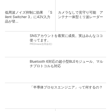
低周波ノイズ抑制に効果 「S
カメラなしで見守り可能 ア
ilent Switcher 3」に42V入力
ンテナ一体型ミリ波レーダー
品が登...
SNSアカウントを着実に成長。実はみんなココ
使ってます。
PR(Dreaw合同会社)
Bluetooth 6対応の超小型BLEモジュール、マル
チプロトコルも対応
「半導体プロセスエンジニア」って何するの？