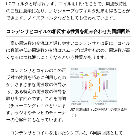
LCフィルタと呼ばれます。コイルを用いることで、周波数特性
の曲線は急峻になり、よりシャープなフィルタ効果を得ることが
できます。ノイズフィルタなどとしても使われています。
コンデンサとコイルの相反する性質を組み合わせた同調回路
高い周波数の交流ほど通しやすいコンデンサとは逆に、コイル
は直流や低い周波数の交流はスムーズに通すものの、周波数が高
くなるにつれ通しにくくなるという性質があります。
コンデンサとコイルのこの正
反対の性質を巧みに利用したの
が、さまざまな周波数の信号か
ら、ある特定の周波数の信号を
取り出す回路です。これを同調
（チューニング）回路といいま
図7 同調回路（LC並列型）の基本原理
す。ラジオやテレビのチューナ
（1）
ーの心臓部にもなっています。
コンデンサとコイルを用いたシンプルなLC同調回路として