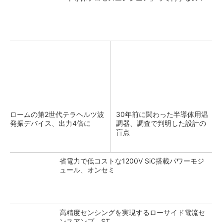
ロームの第2世代テラヘルツ波
30年前に関わった半導体用温
発振デバイス、出力4倍に
調器、調査で判明した設計の
盲点
省電力で低コストな1200V SiC搭載パワーモジ
ュール、オンセミ
高精度センシングを実現するローサイド電流セ
ンスアンプ、ST