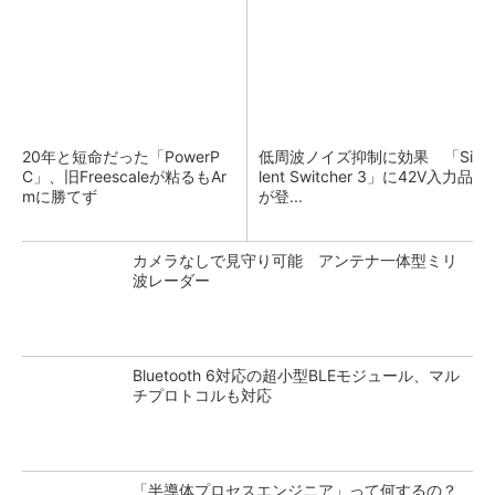
20年と短命だった「PowerP
低周波ノイズ抑制に効果 「Si
C」、旧Freescaleが粘るもAr
lent Switcher 3」に42V入力品
mに勝てず
が登...
カメラなしで見守り可能 アンテナ一体型ミリ
波レーダー
Bluetooth 6対応の超小型BLEモジュール、マル
チプロトコルも対応
「半導体プロセスエンジニア」って何するの？