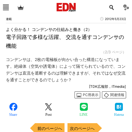
連載
2012年5月23日
よく分かる！ コンデンサの仕組みと働き（2）
電子回路で多様な活躍、 交流を通すコンデンサの
機能
（2/3 ページ）
コンデンサは、2枚の電極板が向かい合った構造になっていま
す。絶縁体（空気や誘電体）によって隔てられているので、コン
デンサは直流を遮断するのは理解できますが、それではなぜ交流
を通すことができるのでしょうか？
[TDK広報部，ITmedia]
PC用表示
関連情報
Share
Post
LINE
Hatena
前のページへ
次のページへ