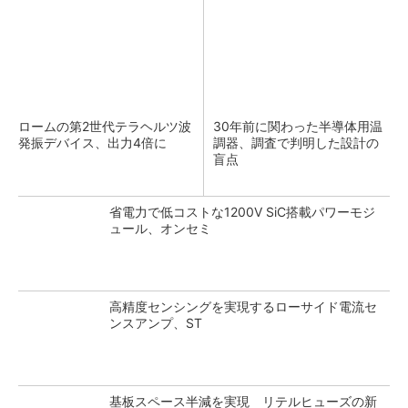
ロームの第2世代テラヘルツ波
30年前に関わった半導体用温
発振デバイス、出力4倍に
調器、調査で判明した設計の
盲点
省電力で低コストな1200V SiC搭載パワーモジ
ュール、オンセミ
高精度センシングを実現するローサイド電流セ
ンスアンプ、ST
基板スペース半減を実現 リテルヒューズの新