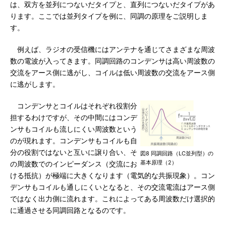
は、双方を並列につないだタイプと、直列につないだタイプがあ
ります。ここでは並列タイプを例に、同調の原理をご説明しま
す。
例えば、ラジオの受信機にはアンテナを通じてさまざまな周波
数の電波が入ってきます。同調回路のコンデンサは高い周波数の
交流をアース側に逃がし、コイルは低い周波数の交流をアース側
に逃がします。
コンデンサとコイルはそれぞれ役割分
担するわけですが、その中間にはコンデ
ンサもコイルも流しにくい周波数という
のが現れます。コンデンサもコイルも自
分の役割ではないと互いに譲り合い、そ
図8 同調回路（LC並列型）の
基本原理（2）
の周波数でのインピーダンス（交流にお
ける抵抗）が極端に大きくなります（電気的な共振現象）。コン
デンサもコイルも通しにくいとなると、その交流電流はアース側
ではなく出力側に流れます。これによってある周波数だけ選択的
に通過させる同調回路となるのです。