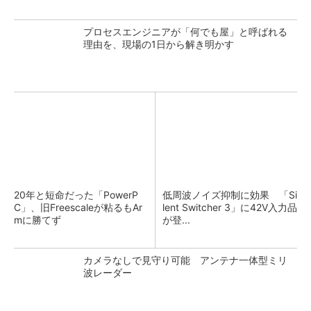
プロセスエンジニアが「何でも屋」と呼ばれる
理由を、現場の1日から解き明かす
20年と短命だった「PowerP
低周波ノイズ抑制に効果 「Si
C」、旧Freescaleが粘るもAr
lent Switcher 3」に42V入力品
mに勝てず
が登...
カメラなしで見守り可能 アンテナ一体型ミリ
波レーダー