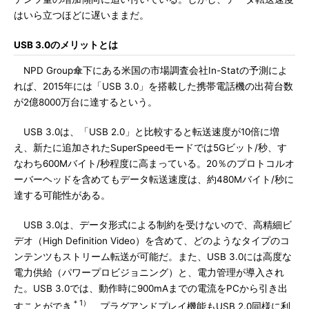
はいら立つほどに遅いままだ。
USB 3.0のメリットとは
NPD Group傘下にある米国の市場調査会社In-Statの予測によ
れば、2015年には「USB 3.0」を搭載した携帯電話機の出荷台数
が2億8000万台に達するという。
USB 3.0は、「USB 2.0」と比較すると転送速度が10倍に増
え、新たに追加されたSuperSpeedモードでは5Gビット/秒、す
なわち600Mバイト/秒程度に高まっている。20％のプロトコルオ
ーバーヘッドを含めてもデータ転送速度は、約480Mバイト/秒に
達する可能性がある。
USB 3.0は、データ形式による制約を受けないので、高精細ビ
デオ（High Definition Video）を含めて、どのようなタイプのコ
ンテンツもストリーム転送が可能だ。また、USB 3.0には高度な
電力供給（パワープロビジョニング）と、電力管理が導入され
た。USB 3.0では、動作時に900mAまでの電流をPCから引き出
＊1）
すことができ
、プラグアンドプレイ機能もUSB 2.0同様に利