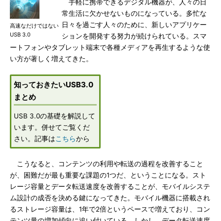
手軽に携帯できるデジタル機器が、人々の日
常生活に欠かせないものになっている。多忙な
日々を過ごす人々のために、新しいアプリケー
高速なだけではない
USB 3.0
ションを開発する努力が続けられている。スマ
ートフォンやタブレット端末で各種メディアを再生するような使
い方が著しく増えてきた。
知っておきたいUSB3.0
まとめ
USB 3.0の基礎を解説して
います。併せてご覧くだ
さい。記事は
こちら
から
こうなると、コンテンツの利用や転送の過程を改善すること
が、困難だが最も重要な課題の1つだ、ということになる。スト
レージ容量とデータ転送速度を改善することが、モバイルシステ
ム設計の成否を決める鍵になってきた。モバイル機器に搭載され
るストレージ容量は、1年で2倍というペースで増えており、コン
テンツ量の増加傾向に追い付いている。しかし、データ転送速度