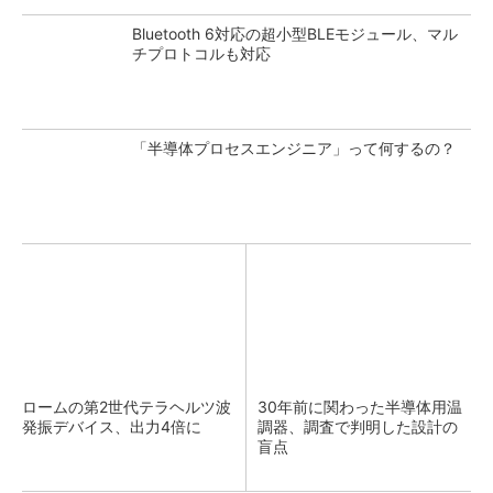
Bluetooth 6対応の超小型BLEモジュール、マル
チプロトコルも対応
「半導体プロセスエンジニア」って何するの？
ロームの第2世代テラヘルツ波
30年前に関わった半導体用温
発振デバイス、出力4倍に
調器、調査で判明した設計の
盲点