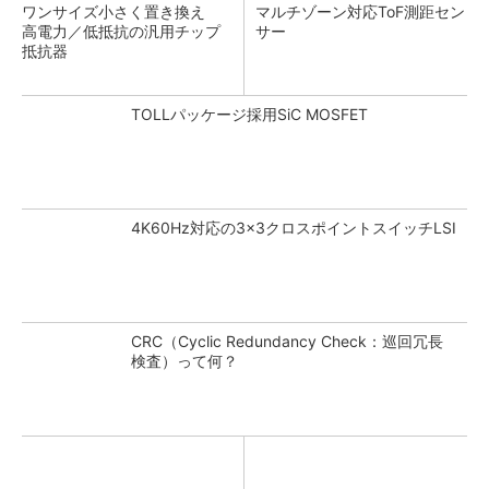
ワンサイズ小さく置き換え
マルチゾーン対応ToF測距セン
高電力／低抵抗の汎用チップ
サー
抵抗器
TOLLパッケージ採用SiC MOSFET
4K60Hz対応の3×3クロスポイントスイッチLSI
CRC（Cyclic Redundancy Check：巡回冗長
検査）って何？