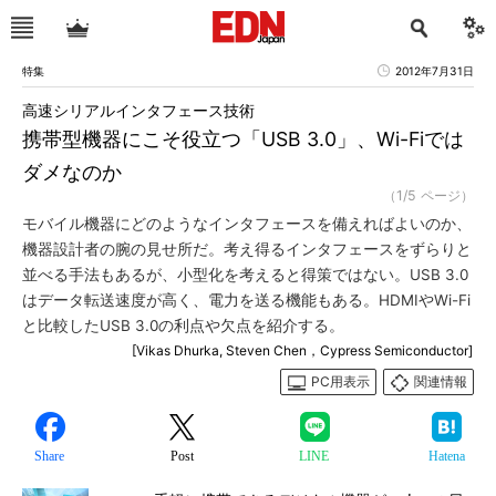
特集
2012年7月31日
高速シリアルインタフェース技術
携帯型機器にこそ役立つ「USB 3.0」、Wi-Fiでは
ダメなのか
（1/5 ページ）
モバイル機器にどのようなインタフェースを備えればよいのか、
機器設計者の腕の見せ所だ。考え得るインタフェースをずらりと
並べる手法もあるが、小型化を考えると得策ではない。USB 3.0
はデータ転送速度が高く、電力を送る機能もある。HDMIやWi-Fi
と比較したUSB 3.0の利点や欠点を紹介する。
[Vikas Dhurka, Steven Chen，Cypress Semiconductor]
PC用表示
関連情報
Share
Post
LINE
Hatena