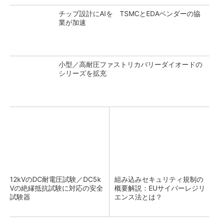
チップ設計にAIを TSMCとEDAベンダーの協
業が加速
小型／高耐圧ファストリカバリーダイオードの
シリーズを拡充
12kVのDC耐電圧試験／DC5k
組み込みセキュリティ規制の
Vの絶縁抵抗試験に対応の安全
概要解説：EUサイバーレジリ
試験器
エンス法とは？