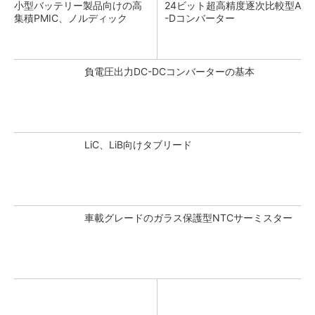
小型バッテリー製品向けの高
24ビット超高精度逐次比較型A
集積PMIC、ノルディック
-Dコンバーター
負電圧出力DC-DCコンバーターの基本
LiC、LiB向けタブリード
車載グレードのガラス保護型NTCサーミスター