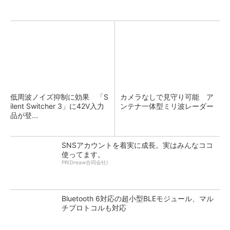
低周波ノイズ抑制に効果 「S
カメラなしで見守り可能 ア
ilent Switcher 3」に42V入力
ンテナ一体型ミリ波レーダー
品が登...
SNSアカウントを着実に成長。実はみんなココ
使ってます。
PR(Dreaw合同会社)
Bluetooth 6対応の超小型BLEモジュール、マル
チプロトコルも対応