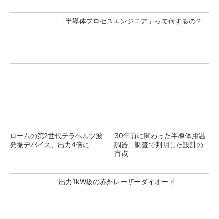
「半導体プロセスエンジニア」って何するの？
ロームの第2世代テラヘルツ波
30年前に関わった半導体用温
発振デバイス、出力4倍に
調器、調査で判明した設計の
盲点
出力1kW級の赤外レーザーダイオード