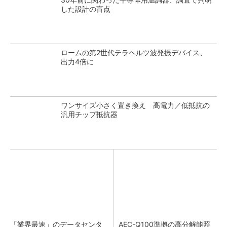
した設計の盲点
ロームの第2世代テラヘルツ波発振デバイス、
出力4倍に
ワンサイズ小さく置き換え 高電力／低抵抗の
汎用チップ抵抗器
「業界最速」のデータセンタ
AEC-Q100準拠の高分解能照