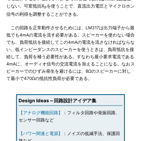
じない。可変抵抗R
を使うことで、直流出力電圧とマイクロホン
P
信号の利得を調整することができる。
この回路を正常動作させるためには、LM317は出力端子から最
低でも4mAの電流を流す必要がある。スピーカーを使わない場合
でも、負荷抵抗を接続してこの4mAの電流を流さなければならな
い。低インピーダンスのスピーカーを使うときは、負荷抵抗を接
続して、負荷を補う必要性がある。すなわち最小要求電流である
4mAに、オーディオ信号の交流電流を加えることになる。なおス
ピーカーでのひずみ発生を避けるには、8Ωのスピーカーに対し
て最小で470Ωの抵抗性負荷が必要である。
Design Ideas～回路設計アイデア集
【アナログ機能回路】
：フィルタ回路や発振回路、
センサー回路など
【パワー関連と電源】
：ノイズの低減手法、保護回
路など