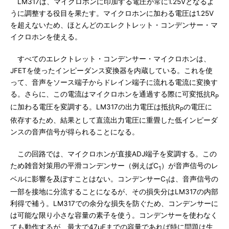
LM317は、マイクロホンに印加する電圧が常に1.25Vとなるよ
うに調整する役目を果たす。マイクロホンに加わる電圧は1.25V
を超えないため、ほとんどのエレクトレット・コンデンサー・マ
イクロホンを使える。
すべてのエレクトレット・コンデンサー・マイクロホンは、
JFETを使ったインピーダンス変換器を内蔵している。これを使
って、音声をソース端子からドレイン端子に流れる電流に変換す
る。さらに、この電流はマイクロホンを通過する際に可変抵抗R
P
に加わる電圧を変調する。LM317の出力電圧は抵抗R
の電圧に
P
依存するため、結果として直流出力電圧に重畳した低インピーダ
ンスの音声信号が得られることになる。
この回路では、マイクロホンが直接ADJ端子を変調する。この
ため雑音対策用の平滑コンデンサー（例えばC
）が音声信号のレ
1
ベルに影響を及ぼすことはない。コンデンサーC
は、音声信号の
1
一部を接地に分流することになるが、その損失分はLM317の内部
利得で補う。LM317での余分な損失を防ぐため、コンデンサーに
は可能な限り小さな容量の素子を使う。コンデンサーを使わなく
ても動作するが、最大で47μFまでの容量であれば特に問題は生