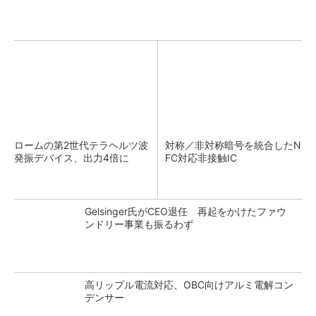
ロームの第2世代テラヘルツ波
対称／非対称暗号を統合したN
発振デバイス、出力4倍に
FC対応非接触IC
Gelsinger氏がCEO退任 再起をかけたファウ
ンドリー事業も振るわず
高リップル電流対応、OBC向けアルミ電解コン
デンサー