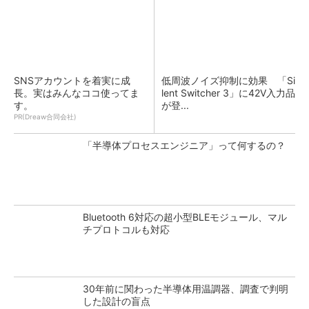
SNSアカウントを着実に成
低周波ノイズ抑制に効果 「Si
長。実はみんなココ使ってま
lent Switcher 3」に42V入力品
す。
が登...
PR(Dreaw合同会社)
「半導体プロセスエンジニア」って何するの？
Bluetooth 6対応の超小型BLEモジュール、マル
チプロトコルも対応
30年前に関わった半導体用温調器、調査で判明
した設計の盲点