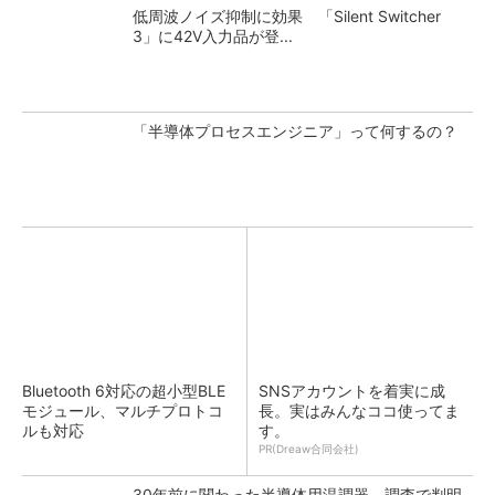
低周波ノイズ抑制に効果 「Silent Switcher
3」に42V入力品が登...
「半導体プロセスエンジニア」って何するの？
Bluetooth 6対応の超小型BLE
SNSアカウントを着実に成
モジュール、マルチプロトコ
長。実はみんなココ使ってま
ルも対応
す。
PR(Dreaw合同会社)
30年前に関わった半導体用温調器、調査で判明