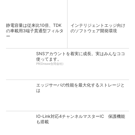
静電容量は従来比10倍、TDK
インテリジェントエッジ向け
の車載用3端子貫通型フィルタ
のソフトウェア開発環境
ー
SNSアカウントを着実に成長。実はみんなココ
使ってます。
PR(Dreaw合同会社)
エッジサーバの性能を最大化するストレージと
は
IO-Link対応4チャンネルマスターIC 保護機能
も搭載