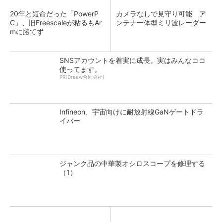
20年と短命だった「PowerP
カメラなしで見守り可能 ア
C」、旧Freescaleが粘るもAr
ンテナ一体型ミリ波レーダー
mに勝てず
SNSアカウントを着実に成長。実はみんなココ
使ってます。
PR(Dreaw合同会社)
Infineon、宇宙向けに耐放射線GaNゲートドラ
イバー
ジャンク品の中華製オシロスコープを修理する
（1）