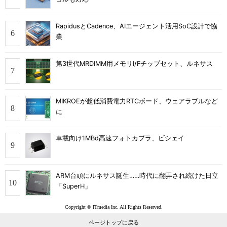
RapidusとCadence、AIエージェント活用SoC設計で協
業
第3世代MRDIMM用メモリI/Fチップセット、ルネサス
MIKROEが超低消費電力RTCボード、ウェアラブルなど
に
車載向け1MBd高速フォトカプラ、ビシェイ
ARM台頭にルネサス誕生……時代に翻弄され続けた日立
「SuperH」
Copyright © ITmedia Inc. All Rights Reserved.
ページトップに戻る