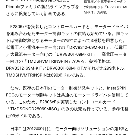
低電圧／小電流モーター向け
Piccoloファミリの製品ラインアップを
の制御キット「DRV8312-69
M-KIT」の外観
さらに拡充していく計画である。
F2806xFを実装したコントロールカードと、モータードライバ
を組み合わせたモーター制御キットの供給も始めている。同キッ
トは制御対象となるモーターの特性によって3種類を用意した。
低電圧／小電流モーター向けの「DRV8312-69M-KIT」、低電圧
／大電流モーター向けの「DRV8301-69M-KIT」、高電圧モータ
ー向けの「TMDSHVMTRINSPIN」がある。参考価格は、
DRV8312-69M-KITとDRV8301-69M-KITがそれぞれ299米ドル、
TMDSHVMTRINSPINは699米ドルである。
なお、既存の日本TIのモーター制御開発キットと、InstaSPIN-
FOCのモーター制御キットは共通のモータードライバを使用して
いる。このため、F2806xFを実装したコントロールカード
「TMDSCNCD28069MISO」のみの販売も行っている。参考価格
は99米ドルである。
日本TIは2012年9月に、モーター向けソリューションの第1弾と