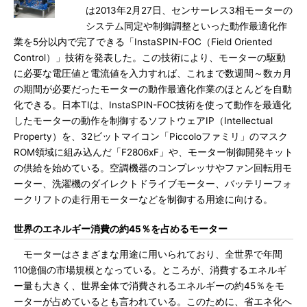
は2013年2月27日、センサーレス3相モーターの
システム同定や制御調整といった動作最適化作
業を5分以内で完了できる「InstaSPIN-FOC（Field Oriented
Control）」技術を発表した。この技術により、モーターの駆動
に必要な電圧値と電流値を入力すれば、これまで数週間～数カ月
の期間が必要だったモーターの動作最適化作業のほとんどを自動
化できる。日本TIは、InstaSPIN-FOC技術を使って動作を最適化
したモーターの動作を制御するソフトウェアIP（Intellectual
Property）を、32ビットマイコン「Piccoloファミリ」のマスク
ROM領域に組み込んだ「F2806xF」や、モーター制御開発キット
の供給を始めている。空調機器のコンプレッサやファン回転用モ
ーター、洗濯機のダイレクトドライブモーター、バッテリーフォ
ークリフトの走行用モーターなどを制御する用途に向ける。
世界のエネルギー消費の約45％を占めるモーター
モーターはさまざまな用途に用いられており、全世界で年間
110億個の市場規模となっている。ところが、消費するエネルギ
ー量も大きく、世界全体で消費されるエネルギーの約45％をモ
ーターが占めているとも言われている。このために、省エネ化へ