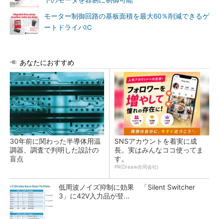
下のモータを容易に制御可能
モーター制御回路の基板面積を最大60％削減できるゲ
ートドライバIC
あなたにおすすめ
30年前に関わった半導体用温
SNSアカウントを着実に成
調器、調査で判明した設計の
長。実はみんなココ使ってま
盲点
す。
PR(Dreaw合同会社)
低周波ノイズ抑制に効果 「Silent Switcher
3」に42V入力品が登...