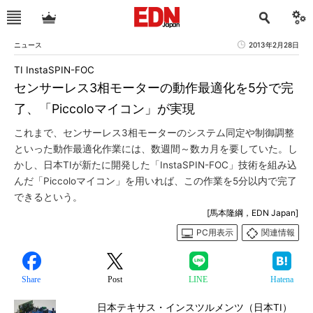
ニュース
2013年2月28日
TI InstaSPIN-FOC
センサーレス3相モーターの動作最適化を5分で完
了、「Piccoloマイコン」が実現
これまで、センサーレス3相モーターのシステム同定や制御調整
といった動作最適化作業には、数週間～数カ月を要していた。し
かし、日本TIが新たに開発した「InstaSPIN-FOC」技術を組み込
んだ「Piccoloマイコン」を用いれば、この作業を5分以内で完了
できるという。
[馬本隆綱，EDN Japan]
PC用表示
関連情報
Share
Post
LINE
Hatena
日本テキサス・インスツルメンツ（日本TI）