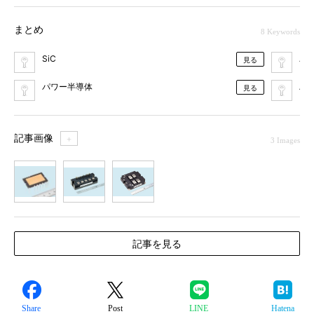
まとめ
8 Keywords
SiC
パ
見る
パワー半導体
ハ
見る
記事画像
＋
3 Images
1
2
3
記事を見る
Share
Post
LINE
Hatena