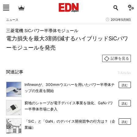
ニュース
2013年5月9日
三菱電機 SiCパワー半導体モジュール
電力損失を最大3割削減するハイブリッドSiCパワ
ーモジュールを発売
記事を見る
関連記事
3 Articles
Infineonが、300mmウエハーを用いたパワー半導体チ
読む
ップの生産を開始
窮地のシャープが電子デバイス事業を強化、GaNパワ
読む
ー半導体市場に参入
「SiC」と「GaN」のデバイス開発競争の行方は？（企
読む
業編）