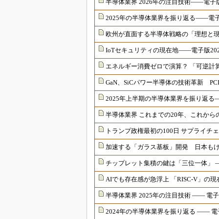
半導体業界 2026年の注目技術――電子版
2025年の半導体業界を振り返る――電子版
欧州が直面する半導体戦略の「理想と現実
IoTセキュリティの現在地――電子版202
エネルギー消費ゼロで演算？ 「可逆計算
GaN、SiCパワー半導体の技術革新 PCI
2025年上半期の半導体業界を振り返る―
半導体業界 これまでの20年、これからの20年
トランプ政権最初の100日 サプライチェ
加速する「ガラス基板」開発 日本もけん
チップレット集積の鍵は「三位一体」 ――
AIでも存在感が急浮上 「RISC-V」の現
半導体業界 2025年の注目技術 ―― 電子
2024年の半導体業界を振り返る ―― 電子