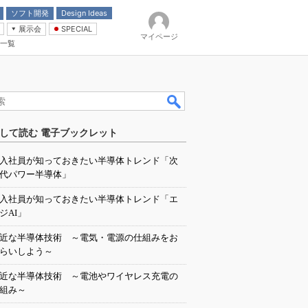
ソフト開発
Design Ideas
展示会
SPECIAL
マイページ
一覧
「電源技術」
イバ
して読む 電子ブックレット
入社員が知っておきたい半導体トレンド「次
代パワー半導体」
入社員が知っておきたい半導体トレンド「エ
ジAI」
近な半導体技術 ～電気・電源の仕組みをお
らいしよう～
近な半導体技術 ～電池やワイヤレス充電の
組み～