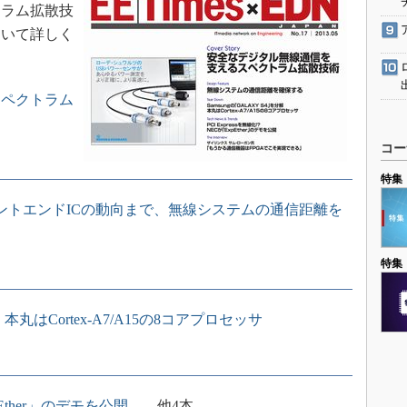
トラム拡散技
ついて詳しく
スペクトラム
コー
特集
ロントエンドICの動向まで、無線システムの通信距離を
特集
、本丸はCortex-A7/A15の8コアプロセッサ
xpEther」のデモを公開
……他4本