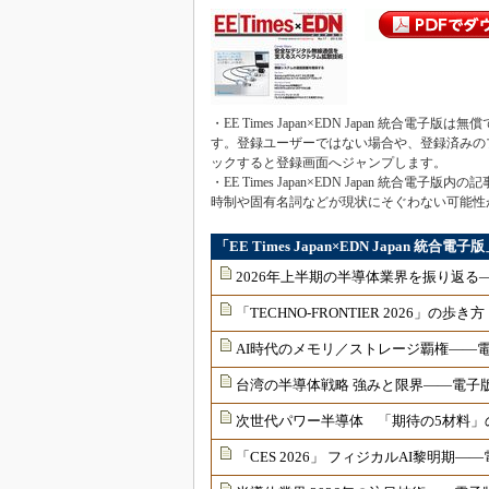
・EE Times Japan×EDN Japan 統合電
す。登録ユーザーではない場合や、登録済みの
ックすると登録画面へジャンプします。
・EE Times Japan×EDN Japan 
時制や固有名詞などが現状にそぐわない可能性
「EE Times Japan×EDN Japan 統
2026年上半期の半導体業界を振り返る―
「TECHNO-FRONTIER 2026」の歩き方
AI時代のメモリ／ストレージ覇権――電子
台湾の半導体戦略 強みと限界――電子版2
次世代パワー半導体 「期待の5材料」の
「CES 2026」 フィジカルAI黎明期――