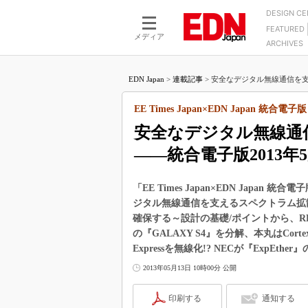
DESIGN C
FEATURED
モーター
LSI
メディア
ARCHIVES
電源設計
マイコン
プロセスエンジニアの現
カーボンニュートラルへの挑戦
FPGA
EDN Japan
>
連載記事
>
安全なデジタル無線通信を支
マイクロプロセッサ懐古
IoT×製造業
中堅技術者に贈る電子部品
EE Times Japan×EDN Japan 統合電子版
つながるクルマ
用講座
安全なデジタル無線通
エレクトロニクス入門
たった2つの式で始めるDC
バーターの設計
――統合電子版2013年
5G（EE Times Japan）
DC-DCコンバーター活用
医療エレ（EE Times Japan）
Wired, Weird
「EE Times Japan×EDN Japan 
製品解剖（EE Times Japan）
ジタル無線通信を支えるスペクトラム拡散技術
マイコン講座
確保する～設計の基礎/ポイントから、RFフロ
Q&Aで学ぶマイコン講座
の『GALAXY S4』を分解、本丸はCortex-
Expressを無線化!? NECが『Exp
高速シリアル伝送技術講
2013年05月13日 10時00分 公開
記録計／データロガーの
アナログ設計のきほん／A
印刷する
通知する
ズ編