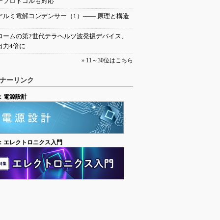
チプロトコルも対応
アルミ電解コンデンサー（1）―― 原理と構造
ロームの第2世代テラヘルツ波発振デバイス、
出力4倍に
»
11～30位はこちら
ナーリンク
：電源設計
：エレクトロニクス入門