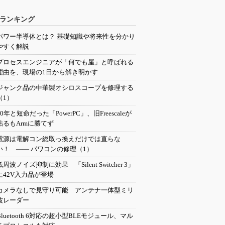
ランキング
パワー半導体とは？ 基礎知識や将来性を分かり
やすく解説
プロセスエンジニアが「何でも屋」と呼ばれる
理由を、現場の1日から解き明かす
ジャンク品の中華製オシロスコープを修理する
（1）
20年と短命だった「PowerPC」、旧Freescaleが
粘るもArmに勝てず
電源は電解コン総取っ換えだけでは直らな
い！ ―― パワコンの修理（1）
低周波ノイズ抑制に効果 「Silent Switcher 3」
に42V入力品が登場
カメラなしで見守り可能 アンテナ一体型ミリ
波レーダー
Bluetooth 6対応の超小型BLEモジュール、マル