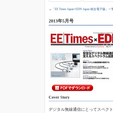
めざせ高効率！ モーター
→
「EE Times Japan×EDN Japan 統合電子版」一
座
Bluetooth mesh入門
2013年5月号
「SPICEの仕組みとその
最新記事一覧
計測器メーカーから見た5
USB Type-Cの登場で評
う変わる？
IoT時代の無線規格を知る【
編】
IoT時代の無線規格を知る【
編】
Cover Story
デジタル無線通信にとってスペク