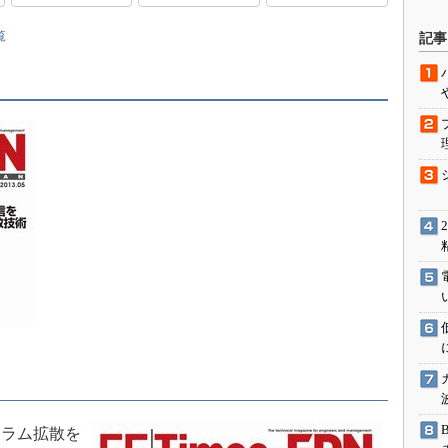
駆動入門講
覧
記事
活用設計」
G
価試験はど
Thread
Z-Wave
トラム拡散を