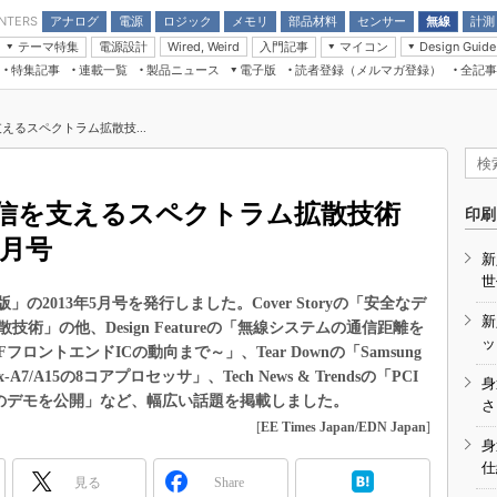
アナログ
電源
ロジック
メモリ
部品材料
センサー
無線
計測
ENTERS
テーマ特集
電源設計
入門記事
マイコン
Wired, Weird
Design Guide
アナログ機能回路
受動部品
特集記事
連載一覧
製品ニュース
電子版
読者登録（メルマガ登録）
全記事
計測機器
Microchip情報
モーター入門
マイコン講座
CEATEC
パワー関連と電源
機構部品
場から
EDN Japan×EE Times Japan統合電
EdgeTech＋
タイミングデバイス
オンデマンドセミナー
Q&Aで学ぶマイコン講座
子版
ディスプレイとドラ
えるスペクトラム拡散技...
録
TECHNO-FRONTIER
マイコン入門!! 必携用語集
電子ブックレット
計測とテスト
“徹底”活
組込み/エッジコンピューティング展
信号源とパルス信号
信を支えるスペクトラム拡散技術
人とくるま展
印刷
/DCコン
Wired, Weird
5月号
AUTOMOTIVE WORLD
新
講座
世
統合電子版」の2013年5月号を発行しました。Cover Storyの「安全なデ
新
」の他、Design Featureの「無線システムの通信距離を
ッ
ントエンドICの動向まで～」、Tear Downの「Samsung
A7/A15の8コアプロセッサ」、Tech News & Trendsの「PCI
身
Ether』のデモを公開」など、幅広い話題を掲載しました。
座
さ
[
EE Times Japan/EDN Japan
]
基礎知識
身
仕
DCとノイ
見る
Share