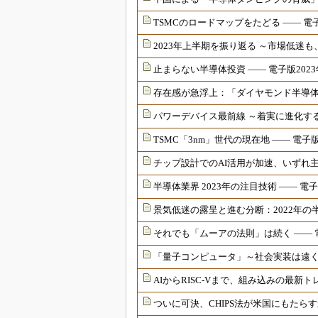
TSMCのロードマップをたどる ―― 電子
2023年上半期を振り返る ～市場低迷も
止まらない半導体投資 ―― 電子版2023
存在感が急浮上：「ダイヤモンド半導体」
パワーデバイス最前線 ～着実に進化するSi
TSMC「3nm」世代の現在地 ―― 電子版
チップ設計でのAI活用が加速、いずれ主流
半導体業界 2023年の注目技術 ―― 電子
景気低迷の露呈と進む分断：2022年の半
それでも「ムーアの法則」は続く ―― 電
「量子コンピュータ」～社会実装は遠くて
AIからRISC-Vまで、組み込みの最新ト
ついに可決、CHIPS法が米国にもたらす影