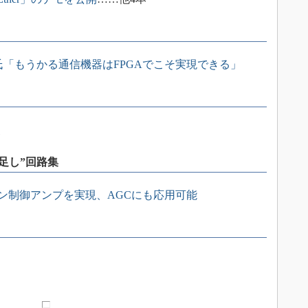
氏「もうかる通信機器はFPGAでこそ実現できる」
点
足し”回路集
イン制御アンプを実現、AGCにも応用可能