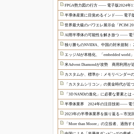
FPGA勢力図の行方 ―― 電子版2024年1
半導体産業に目覚めるインド―― 電子版2
世界最大級のパワエレ展示会「PCIM 20
AI用半導体の可能性を解き放つ ―― 電子
独り勝ちのNVIDIA、中国の対米規制： 
エッジAIが本格化、「embedded wor
米Advent Diamondが攻勢 商用利
カスタムか、標準か：メモリベンダーの「
「カスタムシリコン」の黄金時代が近づく
「3D NANDの進化」に必要な要素とは ―
半導体業界 2024年の注目技術―― 電子
2023年の半導体業界を振り返る～市況回
「More than Moore」の立役者、過
中国による「半導体ダンピングの脅威」、