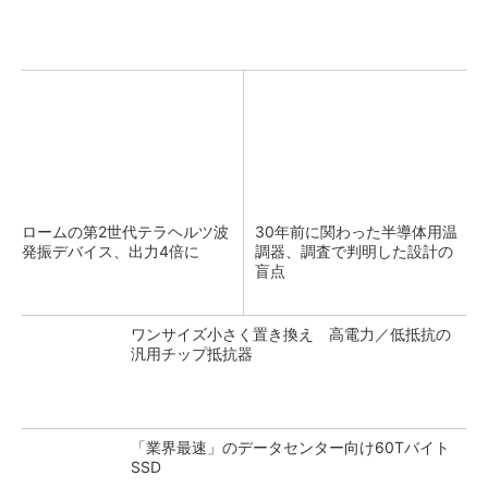
ロームの第2世代テラヘルツ波
30年前に関わった半導体用温
発振デバイス、出力4倍に
調器、調査で判明した設計の
盲点
ワンサイズ小さく置き換え 高電力／低抵抗の
汎用チップ抵抗器
「業界最速」のデータセンター向け60Tバイト
SSD