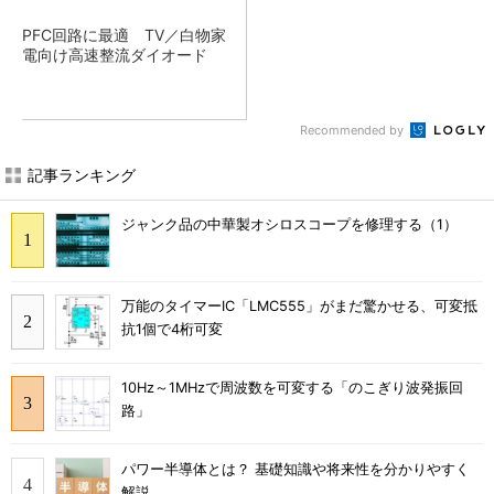
PFC回路に最適 TV／白物家
電向け高速整流ダイオード
Recommended by
記事ランキング
ジャンク品の中華製オシロスコープを修理する（1）
万能のタイマーIC「LMC555」がまだ驚かせる、可変抵
抗1個で4桁可変
10Hz～1MHzで周波数を可変する「のこぎり波発振回
路」
パワー半導体とは？ 基礎知識や将来性を分かりやすく
解説