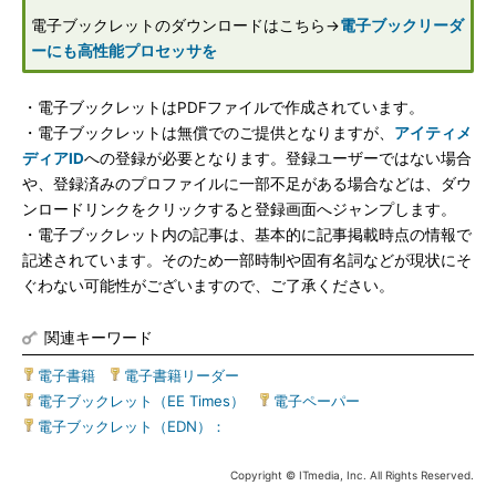
電子ブックレットのダウンロードはこちら→
電子ブックリーダ
ーにも高性能プロセッサを
・電子ブックレットはPDFファイルで作成されています。
・電子ブックレットは無償でのご提供となりますが、
アイティメ
ディアID
への登録が必要となります。登録ユーザーではない場合
や、登録済みのプロファイルに一部不足がある場合などは、ダウ
ンロードリンクをクリックすると登録画面へジャンプします。
・電子ブックレット内の記事は、基本的に記事掲載時点の情報で
記述されています。そのため一部時制や固有名詞などが現状にそ
ぐわない可能性がございますので、ご了承ください。
関連キーワード
電子書籍
|
電子書籍リーダー
|
電子ブックレット（EE Times）
|
電子ペーパー
|
電子ブックレット（EDN）：
Copyright © ITmedia, Inc. All Rights Reserved.