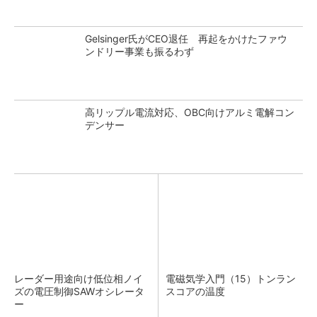
Gelsinger氏がCEO退任 再起をかけたファウ
ンドリー事業も振るわず
高リップル電流対応、OBC向けアルミ電解コン
デンサー
レーダー用途向け低位相ノイ
電磁気学入門（15）トンラン
ズの電圧制御SAWオシレータ
スコアの温度
ー