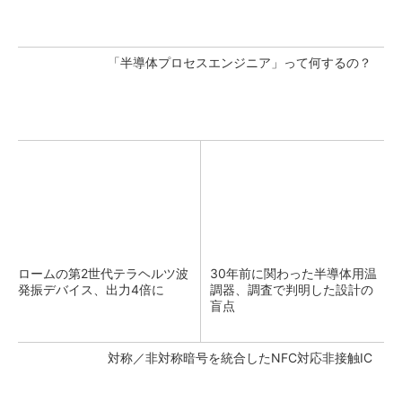
「半導体プロセスエンジニア」って何するの？
ロームの第2世代テラヘルツ波
30年前に関わった半導体用温
発振デバイス、出力4倍に
調器、調査で判明した設計の
盲点
対称／非対称暗号を統合したNFC対応非接触IC