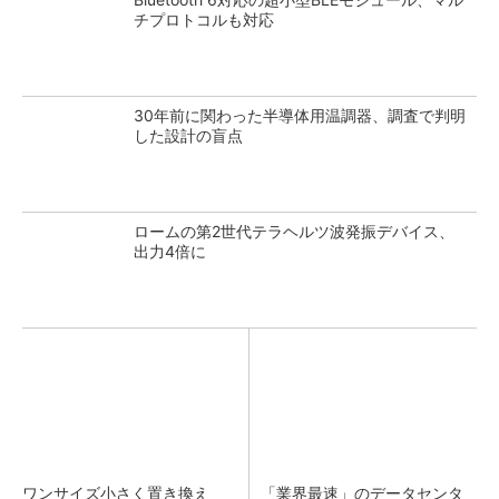
チプロトコルも対応
30年前に関わった半導体用温調器、調査で判明
した設計の盲点
ロームの第2世代テラヘルツ波発振デバイス、
出力4倍に
ワンサイズ小さく置き換え
「業界最速」のデータセンタ