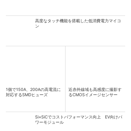
高度なタッチ機能を搭載した低消費電力マイコ
ン
1個で150A、200Aの高電流に
近赤外線域も高感度に撮影す
対応するSMDヒューズ
るCMOSイメージセンサー
Si×SiCでコストパフォーマンス向上 EV向けパ
ワーモジュール