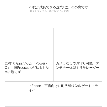
20代が成長できる企業1位。その育て方
PR(シンプレクス・ホールディングス)
20年と短命だった「PowerP
カメラなしで見守り可能 ア
C」、旧Freescaleが粘るもAr
ンテナ一体型ミリ波レーダー
mに勝てず
Infineon、宇宙向けに耐放射線GaNゲートドラ
イバー