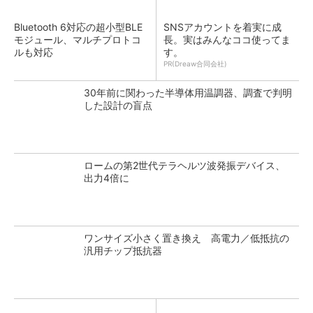
Bluetooth 6対応の超小型BLE
SNSアカウントを着実に成
モジュール、マルチプロトコ
長。実はみんなココ使ってま
ルも対応
す。
PR(Dreaw合同会社)
30年前に関わった半導体用温調器、調査で判明
した設計の盲点
ロームの第2世代テラヘルツ波発振デバイス、
出力4倍に
ワンサイズ小さく置き換え 高電力／低抵抗の
汎用チップ抵抗器