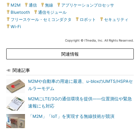
M2M
|
通信
|
無線
|
アプリケーションプロセッサ
|
Bluetooth
|
通信モジュール
|
フリースケール・セミコンダクタ
|
ロボット
|
セキュリティ
|
Wi-Fi
Copyright © ITmedia, Inc. All Rights Reserved.
関連情報
関連記事
M2Mや自動車の用途に最適、u-bloxのUMTS/HSPAセ
ルラーモデム
M2MにLTE/3Gの通信環境を提供――位置測位や緊急
速報にも対応
「M2M」「IoT」を実現する無線技術が競演