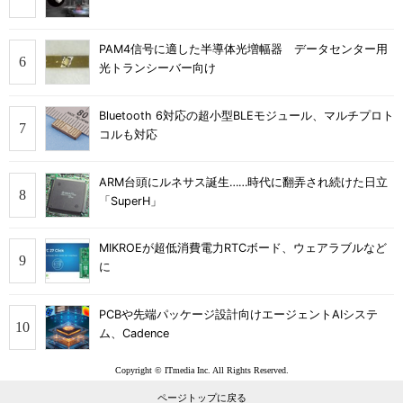
PAM4信号に適した半導体光増幅器 データセンター用
光トランシーバー向け
Bluetooth 6対応の超小型BLEモジュール、マルチプロト
コルも対応
ARM台頭にルネサス誕生……時代に翻弄され続けた日立
「SuperH」
MIKROEが超低消費電力RTCボード、ウェアラブルなど
に
PCBや先端パッケージ設計向けエージェントAIシステ
ム、Cadence
Copyright © ITmedia Inc. All Rights Reserved.
ページトップに戻る