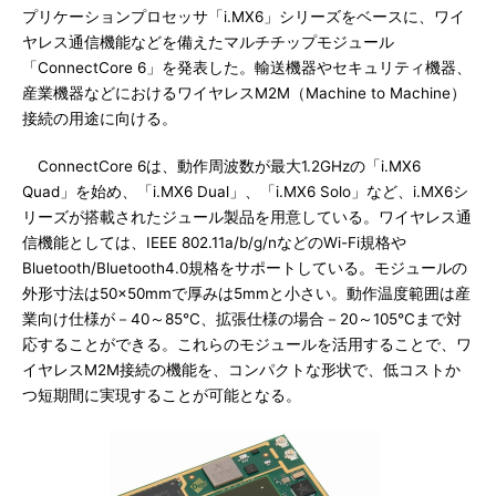
プリケーションプロセッサ「i.MX6」シリーズをベースに、ワイ
ヤレス通信機能などを備えたマルチチップモジュール
「ConnectCore 6」を発表した。輸送機器やセキュリティ機器、
産業機器などにおけるワイヤレスM2M（Machine to Machine）
接続の用途に向ける。
ConnectCore 6は、動作周波数が最大1.2GHzの「i.MX6
Quad」を始め、「i.MX6 Dual」、「i.MX6 Solo」など、i.MX6シ
リーズが搭載されたジュール製品を用意している。ワイヤレス通
信機能としては、IEEE 802.11a/b/g/nなどのWi-Fi規格や
Bluetooth/Bluetooth4.0規格をサポートしている。モジュールの
外形寸法は50×50mmで厚みは5mmと小さい。動作温度範囲は産
業向け仕様が－40～85℃、拡張仕様の場合－20～105℃まで対
応することができる。これらのモジュールを活用することで、ワ
イヤレスM2M接続の機能を、コンパクトな形状で、低コストか
つ短期間に実現することが可能となる。