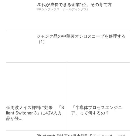
20代が成長できる企業1位。その育て方
PR(シンプレクス・ホールディングス)
ジャンク品の中華製オシロスコープを修理する
（1）
低周波ノイズ抑制に効果 「S
「半導体プロセスエンジニ
ilent Switcher 3」に42V入力
ア」って何するの？
品が登...
Bluetooth 6対応の超小型BLEモジュール、マル