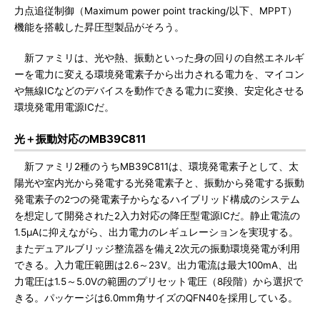
力点追従制御（Maximum power point tracking/以下、MPPT）
機能を搭載した昇圧型製品がそろう。
新ファミリは、光や熱、振動といった身の回りの自然エネルギ
ーを電力に変える環境発電素子から出力される電力を、マイコン
や無線ICなどのデバイスを動作できる電力に変換、安定化させる
環境発電用電源ICだ。
光＋振動対応のMB39C811
新ファミリ2種のうちMB39C811は、環境発電素子として、太
陽光や室内光から発電する光発電素子と、振動から発電する振動
発電素子の2つの発電素子からなるハイブリッド構成のシステム
を想定して開発された2入力対応の降圧型電源ICだ。静止電流の
1.5μAに抑えながら、出力電力のレギュレーションを実現する。
またデュアルブリッジ整流器を備え2次元の振動環境発電が利用
できる。入力電圧範囲は2.6～23V。出力電流は最大100mA、出
力電圧は1.5～5.0Vの範囲のプリセット電圧（8段階）から選択で
きる。パッケージは6.0mm角サイズのQFN40を採用している。