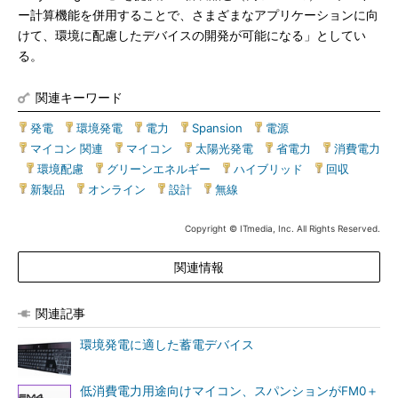
ー計算機能を併用することで、さまざまなアプリケーションに向
けて、環境に配慮したデバイスの開発が可能になる」としてい
る。
関連キーワード
発電
|
環境発電
|
電力
|
Spansion
|
電源
|
マイコン 関連
|
マイコン
|
太陽光発電
|
省電力
|
消費電力
|
環境配慮
|
グリーンエネルギー
|
ハイブリッド
|
回収
|
新製品
|
オンライン
|
設計
|
無線
Copyright © ITmedia, Inc. All Rights Reserved.
関連情報
関連記事
環境発電に適した蓄電デバイス
低消費電力用途向けマイコン、スパンションがFM0＋