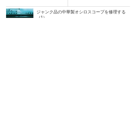
ジャンク品の中華製オシロスコープを修理する
（1）
低周波ノイズ抑制に効果 「Silent Switcher
3」に42V入力品が登...
「半導体プロセスエンジニア」って何するの？