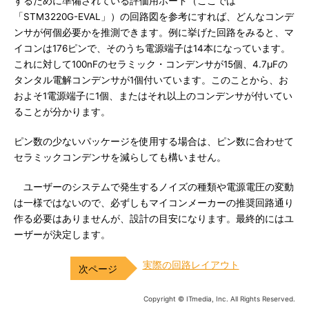
するために準備されている評価用ボード（ここでは
「STM3220G-EVAL」）の回路図を参考にすれば、どんなコンデ
ンサが何個必要かを推測できます。例に挙げた回路をみると、マ
イコンは176ピンで、そのうち電源端子は14本になっています。
これに対して100nFのセラミック・コンデンサが15個、4.7μFの
タンタル電解コンデンサが1個付いています。このことから、お
およそ1電源端子に1個、またはそれ以上のコンデンサが付いてい
ることが分かります。
ピン数の少ないパッケージを使用する場合は、ピン数に合わせて
セラミックコンデンサを減らしても構いません。
ユーザーのシステムで発生するノイズの種類や電源電圧の変動
は一様ではないので、必ずしもマイコンメーカーの推奨回路通り
作る必要はありませんが、設計の目安になります。最終的にはユ
ーザーが決定します。
実際の回路レイアウト
Copyright © ITmedia, Inc. All Rights Reserved.