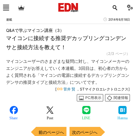
連載
2014年6月18日
Q&Aで学ぶマイコン講座（3）
マイコンに接続する推奨デカップリングコンデン
サと接続方法を教えて！
（2/3 ページ）
マイコンユーザーのさまざまな疑問に対し、マイコンメーカーの
エンジニアがお答えしていく本連載。3回目は、初心者の方から
よく質問される「マイコンの電源に接続するデカップリングコン
デンサの推奨タイプと接続方法」についてです。
[
菅井 賢
，STマイクロエレクトロニクス]
PC用表示
関連情報
Share
Post
LINE
Hatena
前のページへ
次のページへ