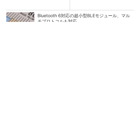
Bluetooth 6対応の超小型BLEモジュール、マル
チプロトコルも対応
低周波ノイズ抑制に効果 「Silent Switcher
3」に42V入力品が登...
「半導体プロセスエンジニア」って何するの？