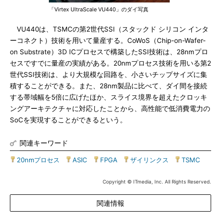
「Virtex UltraScale VU440」のダイ写真
VU440は、TSMCの第2世代SSI（スタックド シリコン インタ
ーコネクト）技術を用いて量産する。CoWoS（Chip-on-Wafer-
on Substrate）3D ICプロセスで構築したSSI技術は、28nmプロ
セスですでに量産の実績がある。20nmプロセス技術を用いる第2
世代SSI技術は、より大規模な回路を、小さいチップサイズに集
積することができる。また、28nm製品に比べて、ダイ間を接続
する帯域幅を5倍に広げたほか、スライス境界を超えたクロッキ
ングアーキテクチャに対応したことから、高性能で低消費電力の
SoCを実現することができるという。
関連キーワード
20nmプロセス
|
ASIC
|
FPGA
|
ザイリンクス
|
TSMC
Copyright © ITmedia, Inc. All Rights Reserved.
関連情報