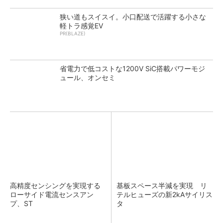
狭い道もスイスイ。小口配送で活躍する小さな
軽トラ感覚EV
PR(BLAZE)
省電力で低コストな1200V SiC搭載パワーモジ
ュール、オンセミ
高精度センシングを実現する
基板スペース半減を実現 リ
ローサイド電流センスアン
テルヒューズの新2kAサイリス
プ、ST
タ