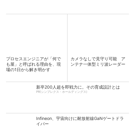
プロセスエンジニアが「何で
カメラなしで見守り可能 ア
も屋」と呼ばれる理由を、現
ンテナ一体型ミリ波レーダー
場の1日から解き明かす
新卒200人超を即戦力に。その育成設計とは
PR(シンプレクス・ホールディングス)
Infineon、宇宙向けに耐放射線GaNゲートドラ
イバー