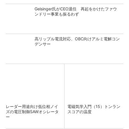
Gelsinger氏がCEO退任 再起をかけたファウ
ンドリー事業も振るわず
高リップル電流対応、OBC向けアルミ電解コン
デンサー
レーダー用途向け低位相ノイ
電磁気学入門（15）トンラン
ズの電圧制御SAWオシレータ
スコアの温度
ー