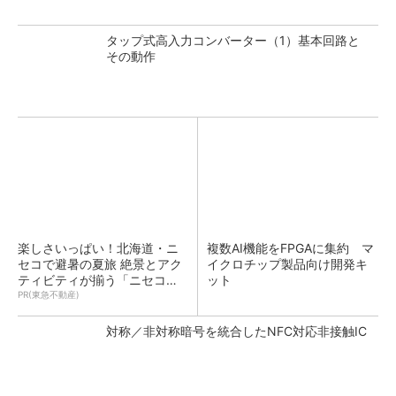
タップ式高入力コンバーター（1）基本回路と
その動作
楽しさいっぱい！北海道・ニ
複数AI機能をFPGAに集約 マ
セコで避暑の夏旅 絶景とアク
イクロチップ製品向け開発キ
ティビティが揃う「ニセコ
ット
東...
PR(東急不動産)
対称／非対称暗号を統合したNFC対応非接触IC