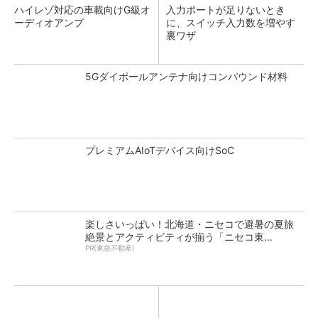
ハイレゾ対応の車載向けG級オ
入力ポートが足りないとき
ーディオアンプ
に、スイッチ入力数を増やす
裏ワザ
5Gダイポールアンテナ向けコンパウンド材料
プレミアムAIoTデバイス向けSoC
楽しさいっぱい！北海道・ニセコで避暑の夏旅
絶景とアクティビティが揃う「ニセコ東...
PR(東急不動産)