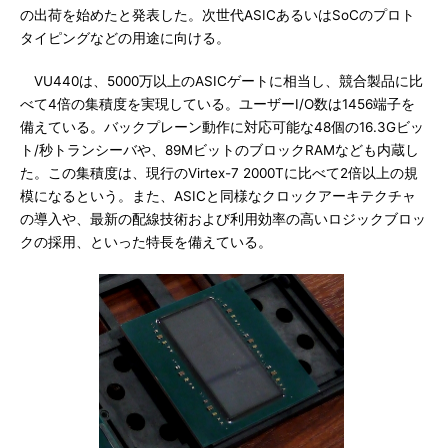
の出荷を始めたと発表した。次世代ASICあるいはSoCのプロト
タイピングなどの用途に向ける。
VU440は、5000万以上のASICゲートに相当し、競合製品に比
べて4倍の集積度を実現している。ユーザーI/O数は1456端子を
備えている。バックプレーン動作に対応可能な48個の16.3Gビッ
ト/秒トランシーバや、89MビットのブロックRAMなども内蔵し
た。この集積度は、現行のVirtex-7 2000Tに比べて2倍以上の規
模になるという。また、ASICと同様なクロックアーキテクチャ
の導入や、最新の配線技術および利用効率の高いロジックブロッ
クの採用、といった特長を備えている。