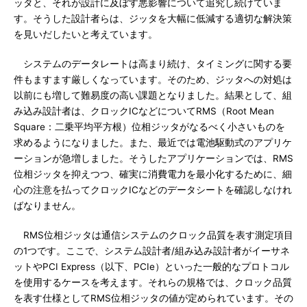
ッタと、それが設計に及ぼす悪影響について追究し続けていま
す。そうした設計者らは、ジッタを大幅に低減する適切な解決策
を見いだしたいと考えています。
システムのデータレートは高まり続け、タイミングに関する要
件もますます厳しくなっています。そのため、ジッタへの対処は
以前にも増して難易度の高い課題となりました。結果として、組
み込み設計者は、クロックICなどについてRMS（Root Mean
Square：二乗平均平方根）位相ジッタがなるべく小さいものを
求めるようになりました。また、最近では電池駆動式のアプリケ
ーションが急増しました。そうしたアプリケーションでは、RMS
位相ジッタを抑えつつ、確実に消費電力を最小化するために、細
心の注意を払ってクロックICなどのデータシートを確認しなけれ
ばなりません。
RMS位相ジッタは通信システムのクロック品質を表す測定項目
の1つです。ここで、システム設計者/組み込み設計者がイーサネ
ットやPCI Express（以下、PCIe）といった一般的なプロトコル
を使用するケースを考えます。それらの規格では、クロック品質
を表す仕様としてRMS位相ジッタの値が定められています。その