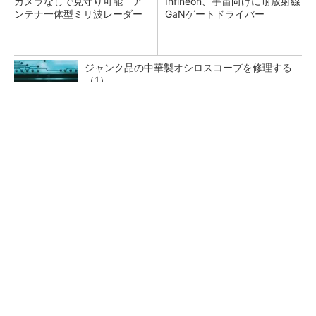
カメラなしで見守り可能 ア
Infineon、宇宙向けに耐放射線
ンテナ一体型ミリ波レーダー
GaNゲートドライバー
ジャンク品の中華製オシロスコープを修理する
（1）
低周波ノイズ抑制に効果 「Silent Switcher
3」に42V入力品が登...
「半導体プロセスエンジニア」って何するの？