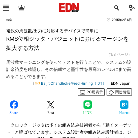
特集
2015年2月6日
複数の周波数/出力に対応するデバイスで簡単に
RMS位相ジッタ・バジェットにおけるマージンを
拡大する方法
（1/3 ページ）
周波数マージニングを使ってテストを行うことで、システムの設
計余裕度を確認し、その信頼性と堅牢性を最高のレベルにまで高
めることができます。
[
Baljit Chandhoke/Fred Hirning（IDT）
，EDN Japan]
PC用表示
関連情報
Share
Post
LINE
Hatena
クロック・ジッタは多くの組み込み技術者から「動くターゲッ
ト」と呼ばれています。システム設計者や組み込み設計者は、ジ