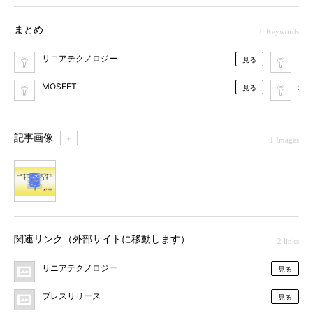
まとめ
6 Keywords
リニアテクノロジー
レ
見る
MOSFET
航
見る
記事画像
＋
1 Images
1
関連リンク（外部サイトに移動します）
2 links
リニアテクノロジー
見る
プレスリリース
見る