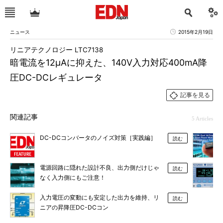
ニュース
2015年2月19日
リニアテクノロジー LTC7138
暗電流を12μAに抑えた、140V入力対応400mA降
圧DC-DCレギュレータ
記事を見る
関連記事
5 Articles
DC-DCコンバータのノイズ対策［実践編］
読む
電源回路に隠れた設計不良、出力側だけじゃ
読む
なく入力側にもご注意！
入力電圧の変動にも安定した出力を維持、リ
読む
ニアの昇降圧DC-DCコン