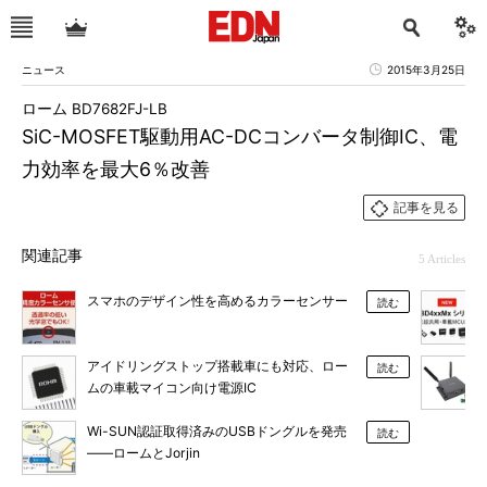
ニュース
2015年3月25日
ローム BD7682FJ-LB
SiC-MOSFET駆動用AC-DCコンバータ制御IC、電
力効率を最大6％改善
記事を見る
関連記事
5 Articles
スマホのデザイン性を高めるカラーセンサー
読む
アイドリングストップ搭載車にも対応、ロー
読む
ムの車載マイコン向け電源IC
Wi-SUN認証取得済みのUSBドングルを発売
読む
――ロームとJorjin