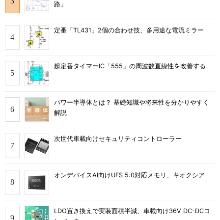
路」
定番「TL431」2個の合わせ技、多用途な電流ミラー
超定番タイマーIC「555」の周波数直線性を改善する
パワー半導体とは？ 基礎知識や将来性を分かりやすく
解説
次世代車載向けセキュリティコントローラー
オンデバイスAI向けUFS 5.0対応メモリ、キオクシア
LDO置き換えで実装面積半減、車載向け36V DC-DCコ