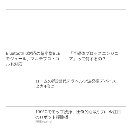
Bluetooth 6対応の超小型BLE
「半導体プロセスエンジニ
モジュール、マルチプロトコ
ア」って何するの？
ルも対応
ロームの第2世代テラヘルツ波発振デバイス、
出力4倍に
100℃でモップ洗浄、圧倒的な吸引力…今注目
のロボット掃除機
PR(Dreame)