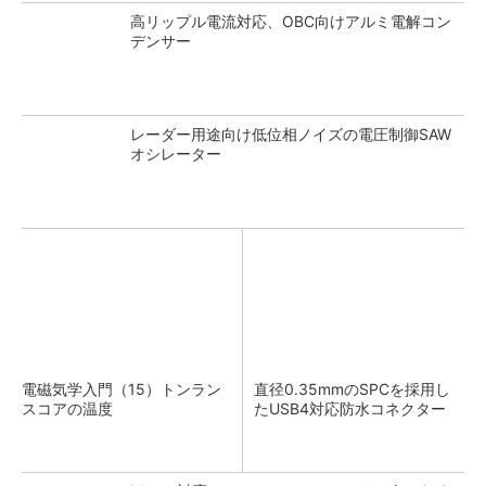
高リップル電流対応、OBC向けアルミ電解コン
デンサー
レーダー用途向け低位相ノイズの電圧制御SAW
オシレーター
電磁気学入門（15）トンラン
直径0.35mmのSPCを採用し
スコアの温度
たUSB4対応防水コネクター