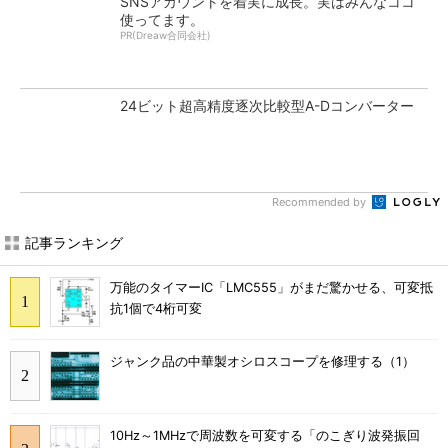
SNSアカウントを着実に成長。実はみんなココ
使ってます。
PR(Dreaw合同会社)
24ビット超高精度逐次比較型A-Dコンバーター
Recommended by
記事ランキング
万能のタイマーIC「LMC555」がまだ驚かせる、可変抵
抗1個で4桁可変
ジャンク品の中華製オシロスコープを修理する（1）
10Hz～1MHzで周波数を可変する「のこぎり波発振回