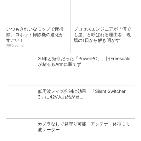
いつもきれいなモップで床掃
プロセスエンジニアが「何で
除。ロボット掃除機の進化が
も屋」と呼ばれる理由を、現
すごい！
場の1日から解き明かす
PR(Dreame)
20年と短命だった「PowerPC」、旧Freescale
が粘るもArmに勝てず
低周波ノイズ抑制に効果 「Silent Switcher
3」に42V入力品が登...
カメラなしで見守り可能 アンテナ一体型ミリ
波レーダー