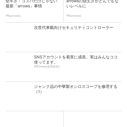
堅牢さ・コスパだけじゃない
arrowsの頑丈さがとんでもな
最新「arrows」事情
いレベルに
PR(arrows)
PR(arrows)
次世代車載向けセキュリティコントローラー
SNSアカウントを着実に成長。実はみんなココ
使ってます。
PR(Dreaw合同会社)
ジャンク品の中華製オシロスコープを修理する
（1）