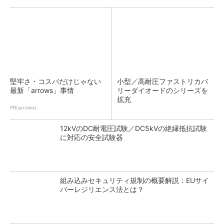
堅牢さ・コスパだけじゃない
小型／高耐圧ファストリカバ
最新「arrows」事情
リーダイオードのシリーズを
拡充
PR(arrows)
12kVのDC耐電圧試験／DC5kVの絶縁抵抗試験
に対応の安全試験器
組み込みセキュリティ規制の概要解説：EUサイ
バーレジリエンス法とは？