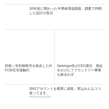
30年前に関わった半導体用温調器、調査で判明
した設計の盲点
対称／非対称暗号を統合したN
Gelsinger氏がCEO退任 再起
FC対応非接触IC
をかけたファウンドリー事業
も振るわず
SNSアカウントを着実に成長。実はみんなココ
使ってます。
PR(Dreaw合同会社)