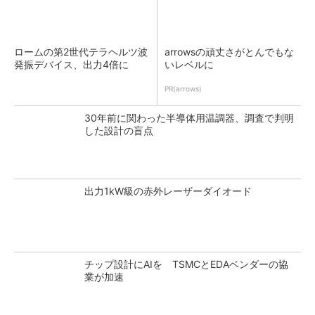
ロームの第2世代テラヘルツ波
arrowsの頑丈さがとんでもな
発振デバイス、出力4倍に
いレベルに
PR(arrows)
30年前に関わった半導体用温調器、調査で判明
した設計の盲点
出力1kW級の赤外レーザーダイオード
チップ設計にAIを TSMCとEDAベンダーの協
業が加速