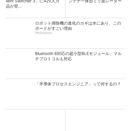
ilent Switcher 3」に42V入力
ンテナ一体型ミリ波レーダー
品が登...
ロボット掃除機の進化のカギは水にあり。この
ボードがすごい理由
PR(Dreame)
Bluetooth 6対応の超小型BLEモジュール、マル
チプロトコルも対応
「半導体プロセスエンジニア」って何するの？