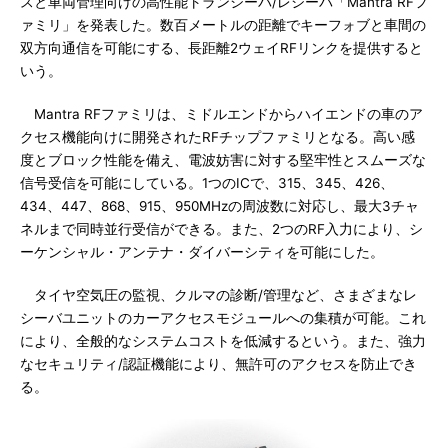
スと車両管理向けの高性能トランシーバ/レシーバ「Mantra RFフ
ァミリ」を発表した。数百メートルの距離でキーフォブと車間の
双方向通信を可能にする、長距離2ウェイRFリンクを提供すると
いう。
Mantra RFファミリは、ミドルエンドからハイエンドの車のア
クセス機能向けに開発されたRFチップファミリとなる。高い感
度とブロック性能を備え、電波妨害に対する堅牢性とスムーズな
信号受信を可能にしている。1つのICで、315、345、426、
434、447、868、915、950MHzの周波数に対応し、最大3チャ
ネルまで同時並行受信ができる。また、2つのRF入力により、シ
ーケンシャル・アンテナ・ダイバーシティを可能にした。
タイヤ空気圧の監視、クルマの診断/管理など、さまざまなレ
シーバユニットのカーアクセスモジュールへの集積が可能。これ
により、全般的なシステムコストを低減するという。また、強力
なセキュリティ/認証機能により、無許可のアクセスを防止でき
る。