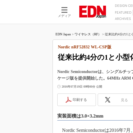
DESIGN C
FEATURED
モーター
LSI
メディア
ARCHIVES
電源設計
マイコン
プロセスエンジニアの現
カーボンニュートラルへの挑戦
FPGA
EDN Japan
>
ワイヤレス（RF）
>
従来比約4分の1と小型
マイクロプロセッサ懐古
IoT×製造業
中堅技術者に贈る電子部品
Nordic nRF52832 WL-CSP版
つながるクルマ
用講座
従来比約4分の1と小型化し
エレクトロニクス入門
たった2つの式で始めるDC
バーターの設計
5G（EE Times Japan）
DC-DCコンバーター活用
Nordic Semiconductorは、シングルチップ
医療エレ（EE Times Japan）
ケージ版を提供開始した。64MHz ARM 
Wired, Weird
製品解剖（EE Times Japan）
2016年07月19日 09時00分 公開
マイコン講座
Q&Aで学ぶマイコン講座
印刷する
見る
高速シリアル伝送技術講
実装面積は3.0×3.2mm
記録計／データロガーの
アナログ設計のきほん／A
Nordic Semiconductorは
ズ編