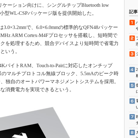
ーション向けに、シングルチップBluetooth low
駆動入門講
記事
832」の小型WL-CSPパッケージ版を提供開始した。
0×3.2mmで、6.0×6.0mmの標準的なQFN48パッケー
活用設計」
z ARM Cortex-M4Fプロセッサを搭載し、短時間で
スクを処理するため、競合デバイスより短時間で省電力
G
るという。
価試験はど
イトRAM、Touch-to-Pairに対応したオンチップ
Thread
z仕様のマルチプロトコル無線ブロック、5.5mAのピーク時
ラン、独自のオートパワーマネジメントシステムを採用。
Z-Wave
適な消費電力を実現できるという。