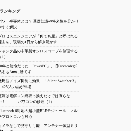
ランキング
パワー半導体とは？ 基礎知識や将来性を分かり
やすく解説
プロセスエンジニアが「何でも屋」と呼ばれる
理由を、現場の1日から解き明かす
ジャンク品の中華製オシロスコープを修理する
（1）
20年と短命だった「PowerPC」、旧Freescaleが
粘るもArmに勝てず
低周波ノイズ抑制に効果 「Silent Switcher 3」
に42V入力品が登場
電源は電解コン総取っ換えだけでは直らな
い！ ―― パワコンの修理（1）
Bluetooth 6対応の超小型BLEモジュール、マル
チプロトコルも対応
カメラなしで見守り可能 アンテナ一体型ミリ