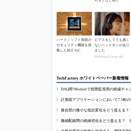
やタグなど向け
ハード／ソフト両面の
ピアスをしてても痛く
セキュリティ機能を搭
ないヘッドホンがあり
載したBLE SoC
ました
PR(Marshall Group AB)
TechFactory ホワイトペーパー新着情報
DAQ用?Moduleで状態監視用の絶縁
計測器アプリケーションにおいて7.5桁
接合部の微小な抵抗変化をどう捉える？
微細配線間の絶縁劣化をどう捉える？ 