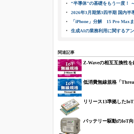
“半導体”の基礎をもう一度！
2026年3月期第3四半期 国内
「iPhone」分解 15 Pro M
生成AIの業務利用に関するアン
関連記事
Z-Waveの相互互換性
低消費無線規格「Thre
リリース13準拠したI
バッテリー駆動のIoT