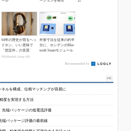
ール
ーションを発売
ム
64年の歴史が宿るヘッ
外形寸法を従来の約半
ドホン、いい意味で
分に、ホシデンのBlue
「想定外」の音質
tooth Smartモジュール
PR(Marshall Group AB)
Recommended by
PR
チャンネルを構成、位相マッチングが容易に
の精度を実現する方法
 先端パッケージの低電流評価
先端パッケージ評価の最前線