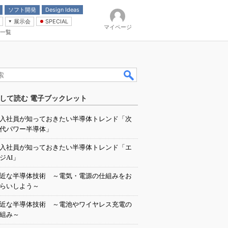
ソフト開発
Design Ideas
展示会
SPECIAL
マイページ
一覧
「電源技術」
イバ
して読む 電子ブックレット
入社員が知っておきたい半導体トレンド「次
代パワー半導体」
入社員が知っておきたい半導体トレンド「エ
ジAI」
近な半導体技術 ～電気・電源の仕組みをお
らいしよう～
近な半導体技術 ～電池やワイヤレス充電の
組み～