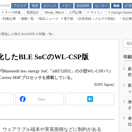
アナログ
電源
ロジック
メモリ
部品材料
センサー
無線
計測
ENTERS
テーマ特集
電源設計
入門記事
マイコン
Wired, Weird
Design Guide
アナログ機能回路
受動部品
特集記事
連載一覧
製品ニュース
電子版
読者登録（メルマガ登録）
全記事
計測機器
Microchip情報
モーター入門
マイコン講座
CEATEC
パワー関連と電源
機構部品
場から
EDN Japan×EE Times Japan統合電
EdgeTech＋
タイミングデバイス
オンデマンドセミナー
Q&Aで学ぶマイコン講座
子版
ディスプレイとドラ
化したBLE SoCのWL-CSP版：No...
録
TECHNO-FRONTIER
マイコン入門!! 必携用語集
電子ブックレット
計測とテスト
“徹底”活
組込み/エッジコンピューティング展
信号源とパルス信号
たBLE SoCのWL-CSP版
人とくるま展
印刷
/DCコン
Wired, Weird
AUTOMOTIVE WORLD
新
講座
Bluetooth low energy SoC「nRF52832」の小型WL-CSPパッ
世
Cortex-M4Fプロセッサを搭載している。
[
EDN Japan
]
新
ッ
Share
身
座
さ
基礎知識
身
仕
DCとノイ
2016年7月、ウェアラブル端末や実装面積などに制約がある