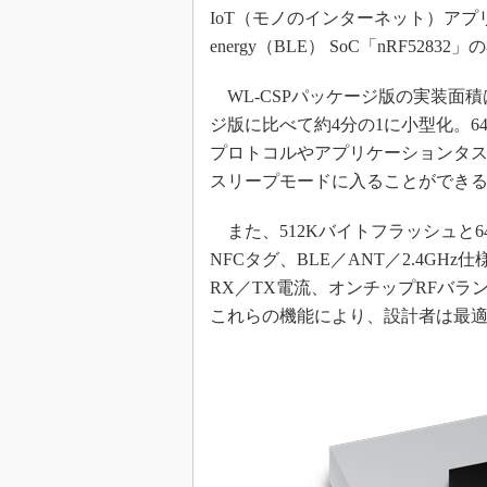
IoT（モノのインターネット）アプリケ
めざせ高効率！ モーター
座
energy（BLE） SoC「nRF52
Bluetooth mesh入門
WL-CSPパッケージ版の実装面積は3.
「SPICEの仕組みとその
ジ版に比べて約4分の1に小型化。64MH
最新記事一覧
プロトコルやアプリケーションタ
計測器メーカーから見た5
スリープモードに入ることができ
USB Type-Cの登場で評
う変わる？
また、512Kバイトフラッシュと64Kバ
IoT時代の無線規格を知る【
NFCタグ、BLE／ANT／2.4GH
編】
RX／TX電流、オンチップRFバ
IoT時代の無線規格を知る【
編】
これらの機能により、設計者は最