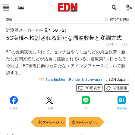
連載
2016年8月9日
計測器メーカーから見た5G（2）
5G実現へ検討される新たな周波数帯と変調方式
（2/4 ページ）
5Gの要素実現に向けて、センチ波やミリ波などの周波数帯、新
たな変調方式などが活発に議論されている。連載第2回目となる
今回は、5G実現に向けた新たなエアインタフェースについて解
説する。
[
Taro Eichler（Rohde ＆ Schwarz）
，EDN Japan]
PC用表示
関連情報
Share
Post
LINE
Hatena
前のページへ
次のページへ