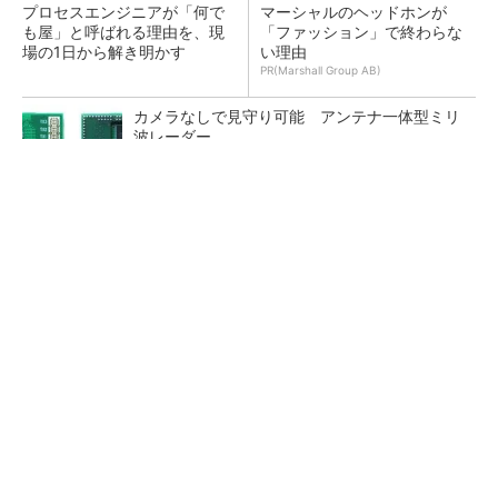
プロセスエンジニアが「何で
マーシャルのヘッドホンが
も屋」と呼ばれる理由を、現
「ファッション」で終わらな
場の1日から解き明かす
い理由
PR(Marshall Group AB)
カメラなしで見守り可能 アンテナ一体型ミリ
波レーダー
Infineon、宇宙向けに耐放射線GaNゲートドラ
イバー
30年前に関わった半導体用温調器、調査で判明
した設計の盲点