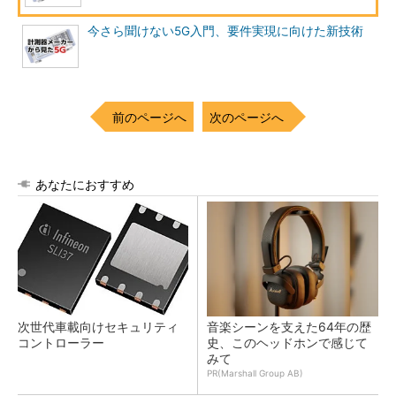
今さら聞けない5G入門、要件実現に向けた新技術
前のページへ
次のページへ
あなたにおすすめ
次世代車載向けセキュリティ
音楽シーンを支えた64年の歴
コントローラー
史、このヘッドホンで感じて
みて
PR(Marshall Group AB)