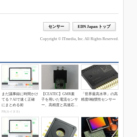
センサー
EDN Japan トップ
Copyright © ITmedia, Inc. All Rights Reserved.
まだ議事録に時間かけ
【CEATEC】GMR素
「世界最高水準」の高
てる？AIで速く正確
子を用いた電流センサ
精度6軸慣性センサー
にまとめる術
ー、高精度と高速応答
を両立
PR(カイタヨ)