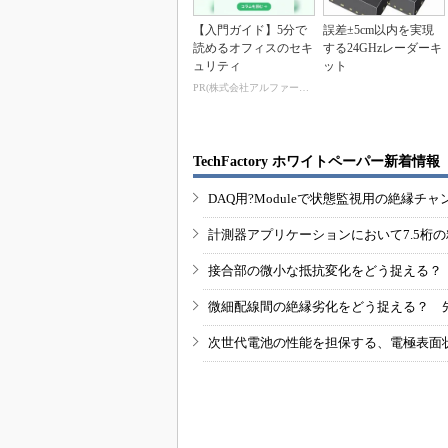
【入門ガイド】5分で
誤差±5cm以内を実現
読めるオフィスのセキ
する24GHzレーダーキ
ュリティ
ット
PR(株式会社アルファーテクノ)
TechFactory ホワイトペーパー新着情報
DAQ用?Moduleで状態監視用の絶縁
計測器アプリケーションにおいて7.5桁
接合部の微小な抵抗変化をどう捉える？
微細配線間の絶縁劣化をどう捉える？ 
次世代電池の性能を担保する、電極表面