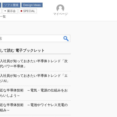
ソフト開発
Design Ideas
展示会
SPECIAL
マイページ
一覧
「電源技術」
イバ
して読む 電子ブックレット
入社員が知っておきたい半導体トレンド「次
代パワー半導体」
入社員が知っておきたい半導体トレンド「エ
ジAI」
近な半導体技術 ～電気・電源の仕組みをお
らいしよう～
近な半導体技術 ～電池やワイヤレス充電の
組み～