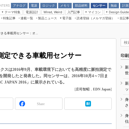
アナログ
電源
ロジック
メモリ
部品材料
センサー
無線
計測
ENTERS
テーマ特集
電源設計
入門記事
マイコン
Wired, Weird
Design Guide
アナログ機能回路
受動部品
特集記事
連載一覧
製品ニュース
電子版
読者登録（メルマガ登録）
全記事
計測機器
Microchip情報
モーター入門
マイコン講座
CEATEC
パワー関連と電源
機構部品
場から
EDN Japan×EE Times Japan統合電
EdgeTech＋
タイミングデバイス
オンデマンドセミナー
Q&Aで学ぶマイコン講座
子版
ディスプレイとドラ
きる車載用センサー：オ...
録
TECHNO-FRONTIER
マイコン入門!! 必携用語集
電子ブックレット
計測とテスト
“徹底”活
組込み/エッジコンピューティング展
信号源とパルス信号
測定できる車載用センサー
人とくるま展
印刷
/DCコン
Wired, Weird
AUTOMOTIVE WORLD
新
講座
クスは2016年9月、車載環境下においても高精度に脈拍測定で
世
開発したと発表した。同センサーは、2016年10月4～7日ま
 JAPAN 2016」に展示されている。
新
ッ
[
庄司智昭
，
EDN Japan
]
身
Share
座
さ
基礎知識
身
仕
DCとノイ