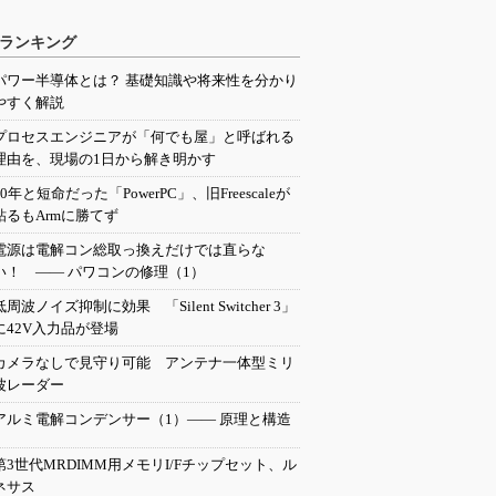
ランキング
パワー半導体とは？ 基礎知識や将来性を分かり
やすく解説
プロセスエンジニアが「何でも屋」と呼ばれる
理由を、現場の1日から解き明かす
20年と短命だった「PowerPC」、旧Freescaleが
粘るもArmに勝てず
電源は電解コン総取っ換えだけでは直らな
い！ ―― パワコンの修理（1）
低周波ノイズ抑制に効果 「Silent Switcher 3」
に42V入力品が登場
カメラなしで見守り可能 アンテナ一体型ミリ
波レーダー
アルミ電解コンデンサー（1）―― 原理と構造
第3世代MRDIMM用メモリI/Fチップセット、ル
ネサス