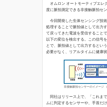
オムロン オートモーティブエレク
めざせ高効率！ モーター
座
度に脈拍測定できる非接触脈拍セ
Bluetooth mesh入門
今回開発した生体センシング技術
「SPICEの仕組みとその
処理することで脈拍値として出力
最新記事一覧
て戻ってきた電波を受信することで
計測器メーカーから見た5
以下の変位を検出する。この信号
USB Type-Cの登場で評
とで、脈拍値として出力するとい
う変わる？
必要がなく、リアルタイムに健康
IoT時代の無線規格を知る【
編】
IoT時代の無線規格を知る【
編】
非接触脈拍センサーのイメージ 
同社はリリース上で、「これまで
ムに判定するセンサーや、手首だけ