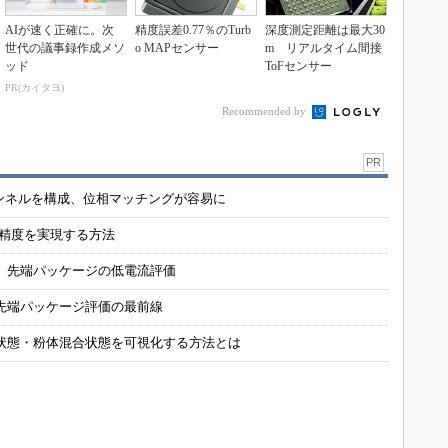
AIが速く正確に。次
精度誤差0.77％のTurb
深度測定距離は最大30
世代の議事録作成メソ
o MAPセンサー
m リアルタイム間接
ッド
ToFセンサー
PR(カイタヨ)
Recommended by
PR
チャンネルを構成、位相マッチングが容易に
の精度を実現する方法
 先端パッケージの低電流評価
先端パッケージ評価の最前線
状態・粉体混合状態を可視化する方法とは