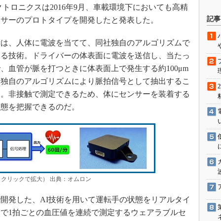
トロニクスは2016年9月、車載環境下においても高精
駆動入門講
記事
ンサーのプロトタイプを開発したと発表した。
は、人体に電波を当てて、同社独自のアルゴリズムで
活用設計」
する技術。ドライバーの体表面に電波を送信し、当たっ
、血管が脈を打つときに体表面上で発生する約100μm
G
を独自のアルゴリズムにより脈拍信号として抽出するこ
価試験はど
う。非接触で測定できるため、体にセンサーを装着する
状態を把握できるのだ。
Thread
Z-Wave
（クリックで拡大） 出典：オムロン
開発した、AI技術を用いて運転手の状態をリアルタイ
で1拍ごとの血圧値を連続で測定するウェアラブルセ