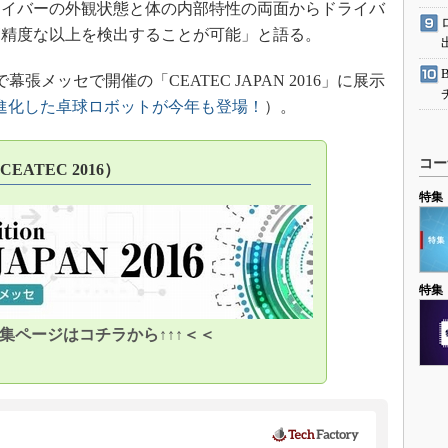
ライバーの外観状態と体の内部特性の両面からドライバ
高精度な以上を検出することが可能」と語る。
幕張メッセで開催の「CEATEC JAPAN 2016」に展示
で進化した卓球ロボットが今年も登場！
）。
コー
（CEATEC 2016）
特集
特集
特集ページはコチラから↑↑↑＜＜