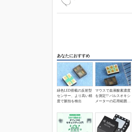
あなたにおすすめ
緑色LED搭載の反射型
マウスで血液酸素濃度
センサー、より高い精
を測定!? パルスオキシ
度で脈拍を検出
メーターの応用範囲を
広げるセンサー