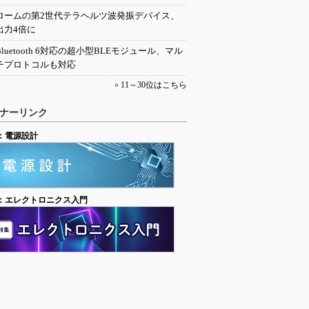
ロームの第2世代テラヘルツ波発振デバイス、
出力4倍に
Bluetooth 6対応の超小型BLEモジュール、マル
チプロトコルも対応
»
11～30位はこちら
ナーリンク
：電源設計
：エレクトロニクス入門