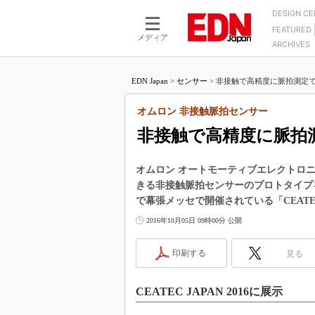
DESIGN C
FEATURED
モーター
LSI
メディア
ARCHIVES
電源設計
マイコン
プロセスエンジニアの現
カーボンニュートラルへの挑戦
FPGA
EDN Japan
>
センサー
>
非接触で高精度に脈拍測定で
マイクロプロセッサ懐古
IoT×製造業
中堅技術者に贈る電子部品
オムロン 非接触脈拍センサー
つながるクルマ
用講座
非接触で高精度に脈拍
エレクトロニクス入門
たった2つの式で始めるDC
バーターの設計
5G（EE Times Japan）
DC-DCコンバーター活用
オムロン オートモーティブエレクトロニ
医療エレ（EE Times Japan）
きる非接触脈拍センサーのプロトタイプを
Wired, Weird
製品解剖（EE Times Japan）
で幕張メッセで開催されている「CEATEC
マイコン講座
2016年10月05日 09時00分 公開
Q&Aで学ぶマイコン講座
印刷する
見る
高速シリアル伝送技術講
記録計／データロガーの
CEATEC JAPAN 2016に展示
アナログ設計のきほん／A
ズ編