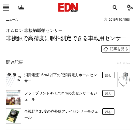
ニュース
2016年10月5日
オムロン 非接触脈拍センサー
非接触で高精度に脈拍測定できる車載用センサー
記事を見る
関連記事
4 Articles
消費電流1.6mA以下の低消費電力ホールセン
読む
サー
フットプリント4×1.75mmの光センサーモジ
読む
ュール
全視野角35度の赤外線アレイセンサーモジュ
読む
ール