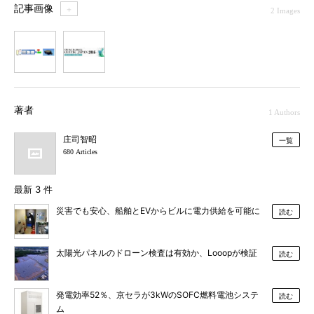
記事画像
＋
2 Images
1
2
著者
1 Authors
庄司智昭
一覧
680 Articles
最新 3 件
災害でも安心、船舶とEVからビルに電力供給を可能に
読む
太陽光パネルのドローン検査は有効か、Looopが検証
読む
発電効率52％、京セラが3kWのSOFC燃料電池システ
読む
ム