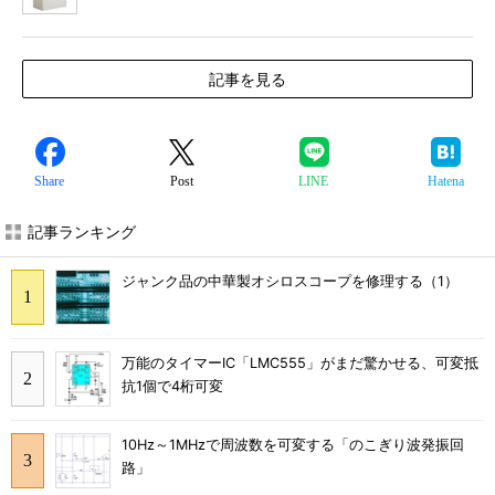
記事を見る
Share
Post
LINE
Hatena
記事ランキング
ジャンク品の中華製オシロスコープを修理する（1）
万能のタイマーIC「LMC555」がまだ驚かせる、可変抵
抗1個で4桁可変
10Hz～1MHzで周波数を可変する「のこぎり波発振回
路」