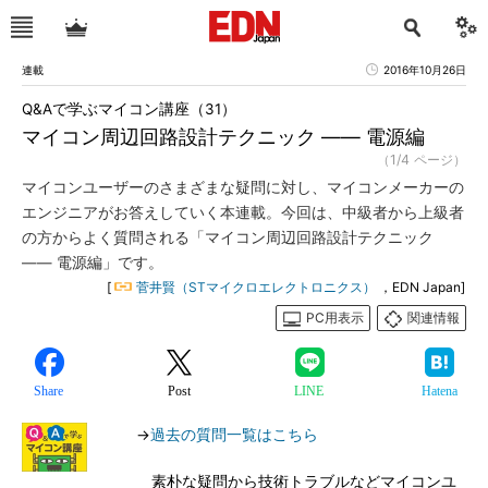
連載
2016年10月26日
Q&Aで学ぶマイコン講座（31）
マイコン周辺回路設計テクニック ―― 電源編
（1/4 ページ）
マイコンユーザーのさまざまな疑問に対し、マイコンメーカーの
エンジニアがお答えしていく本連載。今回は、中級者から上級者
の方からよく質問される「マイコン周辺回路設計テクニック
―― 電源編」です。
[
菅井賢（STマイクロエレクトロニクス）
，EDN Japan]
PC用表示
関連情報
Share
Post
LINE
Hatena
→
過去の質問一覧はこちら
素朴な疑問から技術トラブルなどマイコンユ