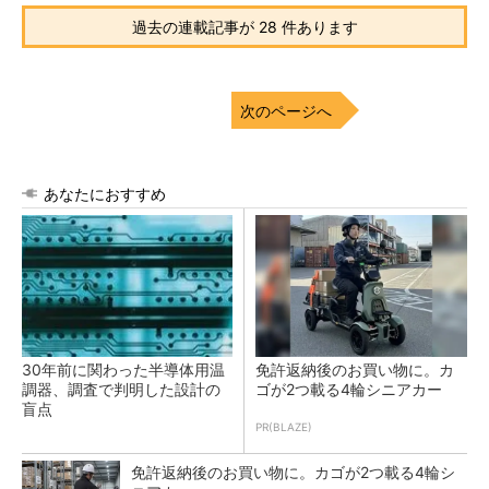
過去の連載記事が 28 件あります
次のページへ
あなたにおすすめ
30年前に関わった半導体用温
免許返納後のお買い物に。カ
調器、調査で判明した設計の
ゴが2つ載る4輪シニアカー
盲点
PR(BLAZE)
免許返納後のお買い物に。カゴが2つ載る4輪シ