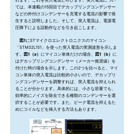
れます。これを突入電流と呼びます。突入電流につい
ては、本連載の15回目でデカップリングコンデンサー
などの外付けコンデンサーを充電する電流の影響で発
生すると説明しました。そして、突入電流は、電源電
圧降下による誤動作などを引き起こします。
図1
にSTマイクロエレクトロニクスのマイコン
「STM32L151」を使った突入電流の実測波形を示しま
す。
図1（a）
にマイコン単体だけの場合、
図1（b）
に
はデカップリングコンデンサー（メーカー推奨値）を
付けた時の場合を示します。この2つを比べると、マイ
コン単体の突入電流は比較的小さいので、デカップリ
ングコンデンサーを調整すれば、突入電流を抑えられ
ることが分かります。具体的には、小さな容量でも、
効率的にノイズを除去できる種類のコンデンサーを選
択することが必要です。また、ピーク電流を抑えるた
めにコイルなどを挿入する方法もあります。