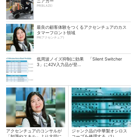
ニアカー
PR(BLAZE)
最良の顧客体験をつくるアクセンチュアのカス
タマーフロント領域
PR(アクセンチュア)
低周波ノイズ抑制に効果 「Silent Switcher
3」に42V入力品が登...
アクセンチュアのコンサルが
ジャンク品の中華製オシロス
「知識やスキル」より大切に
コープを修理する（1）