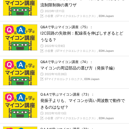
流制限制御の裏ワザ
2023年1月11日
小谷豊（STマイクロエレクトロニクス）,
EDN Japan
Q&Aで学ぶマイコン講座（75）：
I2C回路の失敗例：配線長を伸ばしすぎるとど
うなる？
2022年12月9日
小谷豊（STマイクロエレクトロニクス）,
EDN Japan
Q&Aで学ぶマイコン講座（74）：
マイコンの周辺部品の選び方（発振子編）
2022年10月28日
STマイクロエレクトロニクス,
EDN Japan
Q＆Aで学ぶマイコン講座（73）：
発振子よりも、マイコンが高い周波数で動作で
きるのはなぜ？
2022年10月13日
小谷豊（STマイクロエレクトロニクス）,
EDN Japan