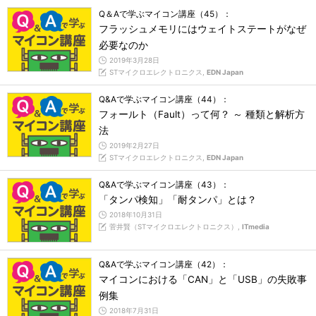
Q＆Aで学ぶマイコン講座（45）：
フラッシュメモリにはウェイトステートがなぜ
必要なのか
2019年3月28日
STマイクロエレクトロニクス,
EDN Japan
Q&Aで学ぶマイコン講座（44）：
フォールト（Fault）って何？ ～ 種類と解析方
法
2019年2月27日
STマイクロエレクトロニクス,
EDN Japan
Q&Aで学ぶマイコン講座（43）：
「タンパ検知」「耐タンパ」とは？
2018年10月31日
菅井賢（STマイクロエレクトロニクス）,
ITmedia
Q&Aで学ぶマイコン講座（42）：
マイコンにおける「CAN」と「USB」の失敗事
例集
2018年7月31日