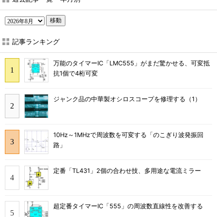
移動
記事ランキング
万能のタイマーIC「LMC555」がまだ驚かせる、可変抵
抗1個で4桁可変
ジャンク品の中華製オシロスコープを修理する（1）
10Hz～1MHzで周波数を可変する「のこぎり波発振回
路」
定番「TL431」2個の合わせ技、多用途な電流ミラー
超定番タイマーIC「555」の周波数直線性を改善する