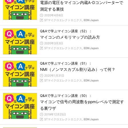
電源の電圧をマイコン内蔵A-Dコンバーターで
測定する裏技
2020年4月6日
STマイクロエレクトロニクス,
EDN Japan
Q&Aで学ぶマイコン講座（52）：
マイコンのメモリマップの読み方
2020年3月3日
STマイクロエレクトロニクス,
EDN Japan
Q&Aで学ぶマイコン講座（51）：
NMI（ノンマスカブル割り込み）って何？
2020年1月31日
STマイクロエレクトロニクス,
EDN Japan
Q&Aで学ぶマイコン講座（50）：
マイコンで信号の周波数をppmレベルで測定す
る裏ワザ
2019年12月25日
STマイクロエレクトロニクス,
EDN Japan