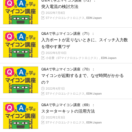
Q＆Aで学ぶマイコン講座（72）：
突入電流の検討方法
2022年7月8日
STマイクロエレクトロニクス,
EDN Japan
Q&Aで学ぶマイコン講座（71）：
入力ポートが足りないときに、スイッチ入力数
を増やす裏ワザ
2022年5月10日
小谷豊（STマイクロエレクトロニクス）,
EDN Japan
Q&Aで学ぶマイコン講座（70）：
マイコンが起動するまで、なぜ時間がかかる
の？
2022年4月1日
STマイクロエレクトロニクス,
EDN Japan
Q&Aで学ぶマイコン講座（69）：
スターターキットの活用方法
2022年2月3日
STマイクロエレクトロニクス,
EDN Japan