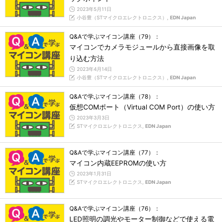
2023年5月11日
小谷豊（STマイクロエレクトロニクス）,
EDN Japan
Q&Aで学ぶマイコン講座（79）：
マイコンでカメラモジュールから直接画像を取
り込む方法
2023年4月14日
小谷豊（STマイクロエレクトロニクス）,
EDN Japan
Q&Aで学ぶマイコン講座（78）：
仮想COMポート（Virtual COM Port）の使い方
2023年3月3日
STマイクロエレクトロニクス,
EDN Japan
Q&Aで学ぶマイコン講座（77）：
マイコン内蔵EEPROMの使い方
2023年1月31日
STマイクロエレクトロニクス,
EDN Japan
Q&Aで学ぶマイコン講座（76）：
LED照明の調光やモーター制御などで使える電