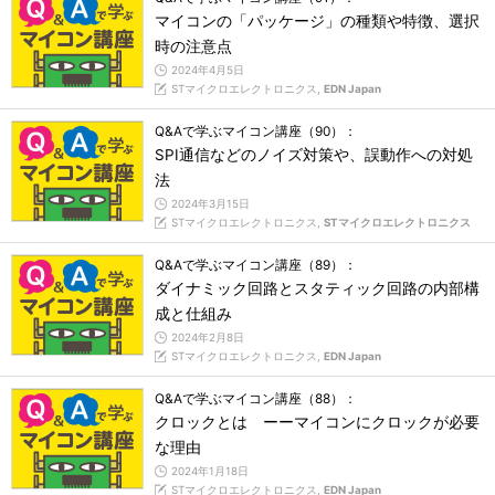
マイコンの「パッケージ」の種類や特徴、選択
時の注意点
2024年4月5日
STマイクロエレクトロニクス,
EDN Japan
Q&Aで学ぶマイコン講座（90）：
SPI通信などのノイズ対策や、誤動作への対処
法
2024年3月15日
STマイクロエレクトロニクス,
STマイクロエレクトロニクス
Q&Aで学ぶマイコン講座（89）：
ダイナミック回路とスタティック回路の内部構
成と仕組み
2024年2月8日
STマイクロエレクトロニクス,
EDN Japan
Q&Aで学ぶマイコン講座（88）：
クロックとは ーーマイコンにクロックが必要
な理由
2024年1月18日
STマイクロエレクトロニクス,
EDN Japan