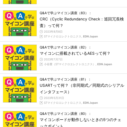
Q&Aで学ぶマイコン講座（83）：
CRC（Cyclic Redundancy Check：巡回冗長検
査）って何？
2023年8月8日
STマイクロエレクトロニクス,
EDN Japan
Q&Aで学ぶマイコン講座（82）：
マイコンに搭載されているAESって何？
2023年7月7日
小谷豊（STマイクロエレクトロニクス）,
EDN Japan
Q&Aで学ぶマイコン講座（81）：
USARTって何？（非同期式／同期式のシリアル
インタフェース）
2023年5月31日
STマイクロエレクトロニクス,
EDN Japan
Q&Aで学ぶマイコン講座（80）：
マイコンボードが動作しないときの5つのチェ
ックポイント