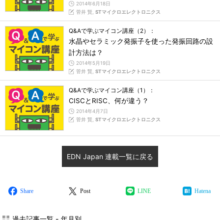
2014年6月18日
菅井 賢,
STマイクロエレクトロニクス
Q&Aで学ぶマイコン講座（2）：
水晶やセラミック発振子を使った発振回路の設
計方法は？
2014年5月19日
菅井 賢,
STマイクロエレクトロニクス
Q&Aで学ぶマイコン講座（1）：
CISCとRISC、何が違う？
2014年4月7日
菅井 賢,
STマイクロエレクトロニクス
EDN Japan 連載一覧に戻る
Share
Post
LINE
Hatena
過去記事一覧 - 年月別