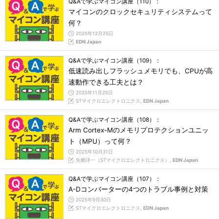
Q&Aで学ぶマイコン講座（110）：
マイコンのクロックセキュリティシステムって
何？
2025年12月25日
EDN Japan
Q&Aで学ぶマイコン講座（109）：
低速読み出しフラッシュメモリでも、CPUが高
速動作できる工夫とは？
2025年11月25日
STマイクロエレクトロニクス,
EDN Japan
Q&Aで学ぶマイコン講座（108）：
Arm Cortex-Mのメモリプロテクションユニッ
ト（MPU）って何？
2025年10月31日
矢郷洋一（STマイクロエレクトロニクス）,
EDN Japan
Q&Aで学ぶマイコン講座（107）：
A-Dコンバーターの4つのトラブル事例と対策
2025年9月30日
STマイクロエレクトロニクス,
EDN Japan