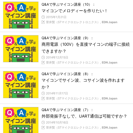
Q&Aで学ぶマイコン講座（10）：
マイコンでメロディーを作りたい！
2015年1月21日
菅井賢（STマイクロエレクトロニクス）,
EDN Japan
Q&Aで学ぶマイコン講座（9）：
商用電源（100V）を直接マイコンの端子に接続
できますか？
2014年12月15日
菅井賢（STマイクロエレクトロニクス）,
EDN Japan
Q&Aで学ぶマイコン講座（8）：
マイコンでサイン波、コサイン波を作れます
か？
2014年11月17日
菅井賢（STマイクロエレクトロニクス）,
EDN Japan
Q&Aで学ぶマイコン講座（7）：
外部発振子なしで、UART通信は可能ですか？
2014年10月16日
菅井賢（STマイクロエレクトロニクス）,
EDN Japan