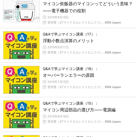
マイコン炊飯器のマイコンってどういう意味？
――電子機器での役割
2015年9月16日
菅井賢（STマイクロエレクトロニクス）,
EDN Japan
Q&Aで学ぶマイコン講座（17）：
浮動小数点演算のメリット
2015年8月17日
菅井賢（STマイクロエレクトロニクス）,
EDN Japan
Q&Aで学ぶマイコン講座（16）：
オーバーランエラーの原因
2015年7月15日
菅井賢（STマイクロエレクトロニクス）,
EDN Japan
Q&Aで学ぶマイコン講座（15）：
マイコン周辺部品の選び方――電源編
2015年6月16日
菅井賢（STマイクロエレクトロニクス）,
EDN Japan