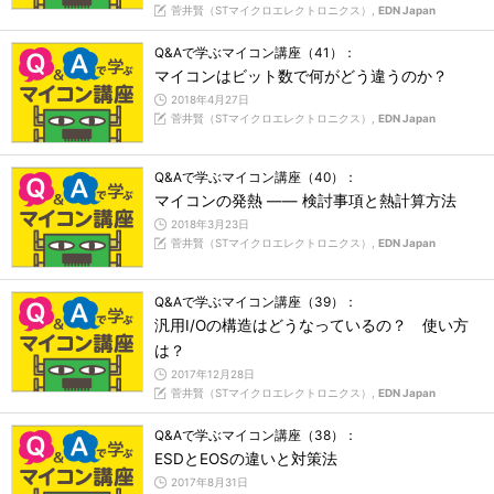
菅井賢（STマイクロエレクトロニクス）,
EDN Japan
Q&Aで学ぶマイコン講座（41）：
マイコンはビット数で何がどう違うのか？
2018年4月27日
菅井賢（STマイクロエレクトロニクス）,
EDN Japan
Q&Aで学ぶマイコン講座（40）：
マイコンの発熱 ―― 検討事項と熱計算方法
2018年3月23日
菅井賢（STマイクロエレクトロニクス）,
EDN Japan
Q&Aで学ぶマイコン講座（39）：
汎用I/Oの構造はどうなっているの？ 使い方
は？
2017年12月28日
菅井賢（STマイクロエレクトロニクス）,
EDN Japan
Q&Aで学ぶマイコン講座（38）：
ESDとEOSの違いと対策法
2017年8月31日