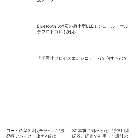
Bluetooth 6対応の超小型BLEモジュール、マル
チプロトコルも対応
「半導体プロセスエンジニア」って何するの？
ロームの第2世代テラヘルツ波
30年前に関わった半導体用温
発振デバイス、出力4倍に
調器、調査で判明した設計の