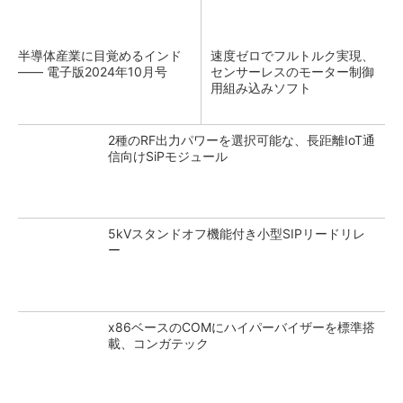
半導体産業に目覚めるインド
速度ゼロでフルトルク実現、
―― 電子版2024年10月号
センサーレスのモーター制御
用組み込みソフト
2種のRF出力パワーを選択可能な、長距離IoT通
信向けSiPモジュール
5kVスタンドオフ機能付き小型SIPリードリレ
ー
x86ベースのCOMにハイパーバイザーを標準搭
載、コンガテック