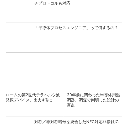
チプロトコルも対応
「半導体プロセスエンジニア」って何するの？
ロームの第2世代テラヘルツ波
30年前に関わった半導体用温
発振デバイス、出力4倍に
調器、調査で判明した設計の
盲点
対称／非対称暗号を統合したNFC対応非接触IC