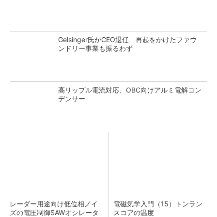
Gelsinger氏がCEO退任 再起をかけたファウ
ンドリー事業も振るわず
高リップル電流対応、OBC向けアルミ電解コン
デンサー
レーダー用途向け低位相ノイ
電磁気学入門（15）トンラン
ズの電圧制御SAWオシレータ
スコアの温度