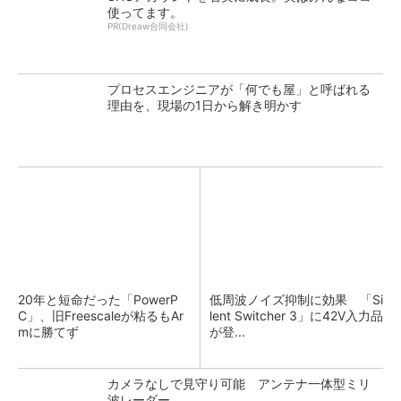
使ってます。
PR(Dreaw合同会社)
プロセスエンジニアが「何でも屋」と呼ばれる
理由を、現場の1日から解き明かす
20年と短命だった「PowerP
低周波ノイズ抑制に効果 「Si
C」、旧Freescaleが粘るもAr
lent Switcher 3」に42V入力品
mに勝てず
が登...
カメラなしで見守り可能 アンテナ一体型ミリ
波レーダー