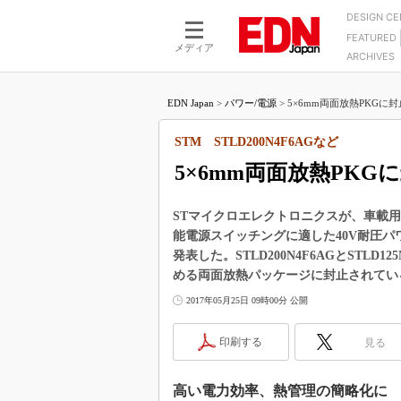
DESIGN C
FEATURED
モーター
LSI
メディア
ARCHIVES
電源設計
マイコン
プロセスエンジニアの現
カーボンニュートラルへの挑戦
FPGA
EDN Japan
>
パワー/電源
>
5×6mm両面放熱PKGに封
マイクロプロセッサ懐古
IoT×製造業
中堅技術者に贈る電子部品
STM STLD200N4F6AGなど
つながるクルマ
用講座
5×6mm両面放熱PKG
エレクトロニクス入門
たった2つの式で始めるDC
バーターの設計
5G（EE Times Japan）
DC-DCコンバーター活用
STマイクロエレクトロニクスが、車載
医療エレ（EE Times Japan）
能電源スイッチングに適した40V耐圧パワーMO
Wired, Weird
製品解剖（EE Times Japan）
発表した。STLD200N4F6AGとSTL
マイコン講座
める両面放熱パッケージに封止されてい
Q&Aで学ぶマイコン講座
2017年05月25日 09時00分 公開
高速シリアル伝送技術講
印刷する
見る
記録計／データロガーの
アナログ設計のきほん／A
高い電力効率、熱管理の簡略化に
ズ編