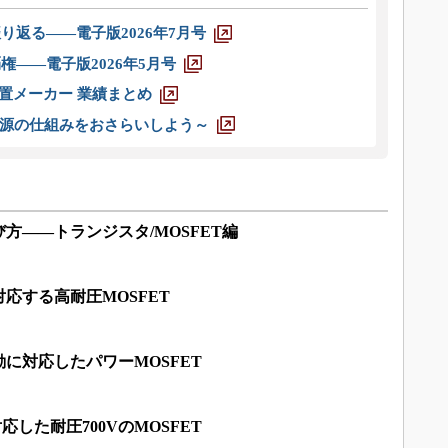
り返る――電子版2026年7月号
権――電子版2026年5月号
装置メーカー 業績まとめ
源の仕組みをおさらいしよう～
方――トランジスタ/MOSFET編
応する高耐圧MOSFET
動に対応したパワーMOSFET
した耐圧700VのMOSFET