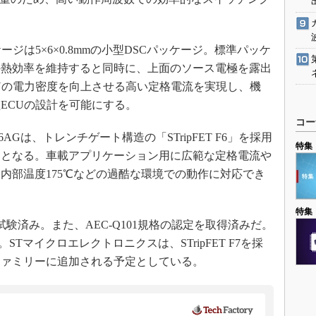
パッケージは5×6×0.8mmの小型DSCパッケージ。標準パッケ
の熱効率を維持すると同時に、上面のソース電極を露出
Uの電力密度を向上させる高い定格電流を実現し、機
ECUの設計を可能にする。
コー
N4F6AGは、トレンチゲート構造の「STripFET F6」を採用
特集
品となる。車載アプリケーション用に広範な定格電流や
内部温度175℃などの過酷な環境での動作に対応でき
特集
験済み。また、AEC-Q101規格の認定を取得済みだ。
。STマイクロエレクトロニクスは、STripFET F7を採
品ファミリーに追加される予定としている。