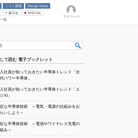
ソフト開発
Design Ideas
展示会
SPECIAL
マイページ
一覧
「電源技術」
イバ
して読む 電子ブックレット
入社員が知っておきたい半導体トレンド「次
代パワー半導体」
入社員が知っておきたい半導体トレンド「エ
ジAI」
近な半導体技術 ～電気・電源の仕組みをお
らいしよう～
近な半導体技術 ～電池やワイヤレス充電の
組み～