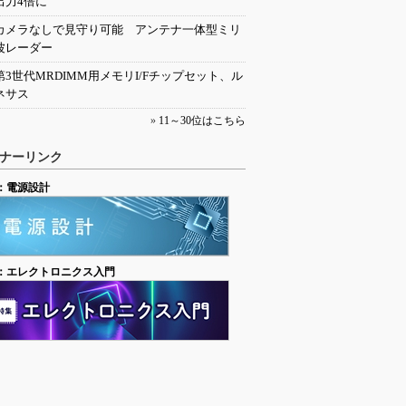
出力4倍に
カメラなしで見守り可能 アンテナ一体型ミリ
波レーダー
第3世代MRDIMM用メモリI/Fチップセット、ル
ネサス
»
11～30位はこちら
ナーリンク
：電源設計
：エレクトロニクス入門