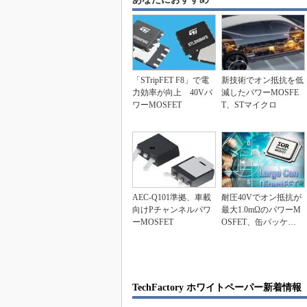
「STripFET F8」で電
新技術でオン抵抗を低
力効率が向上 40Vパ
減したパワーMOSFE
ワーMOSFET
T、STマイクロ
AEC-Q101準拠、車載
耐圧40Vでオン抵抗が
向けPチャンネルパワ
最大1.0mΩのパワーM
ーMOSFET
OSFET、缶パッケー
ジで供給
TechFactory ホワイトペーパー新着情報