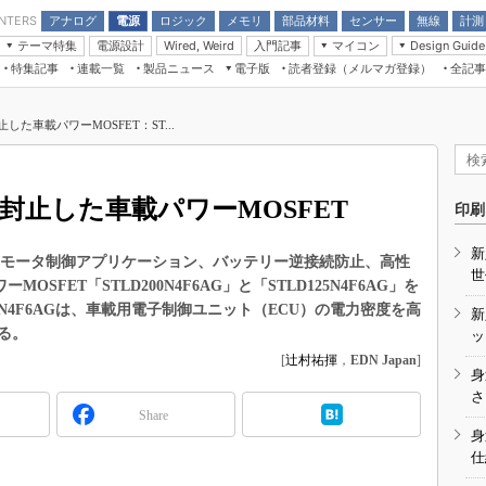
アナログ
電源
ロジック
メモリ
部品材料
センサー
無線
計測
ENTERS
テーマ特集
電源設計
入門記事
マイコン
Wired, Weird
Design Guide
アナログ機能回路
受動部品
特集記事
連載一覧
製品ニュース
電子版
読者登録（メルマガ登録）
全記事
計測機器
Microchip情報
モーター入門
マイコン講座
CEATEC
パワー関連と電源
機構部品
場から
EDN Japan×EE Times Japan統合電
EdgeTech＋
タイミングデバイス
オンデマンドセミナー
Q&Aで学ぶマイコン講座
子版
ディスプレイとドラ
止した車載パワーMOSFET：ST...
録
TECHNO-FRONTIER
マイコン入門!! 必携用語集
電子ブックレット
計測とテスト
“徹底”活
組込み/エッジコンピューティング展
信号源とパルス信号
に封止した車載パワーMOSFET
人とくるま展
印刷
/DCコン
Wired, Weird
AUTOMOTIVE WORLD
新
講座
用モータ制御アプリケーション、バッテリー逆接続防止、高性
世
SFET「STLD200N4F6AG」と「STLD125N4F6AG」を
D125N4F6AGは、車載用電子制御ユニット（ECU）の電力密度を高
新
る。
ッ
[
辻村祐揮
，
EDN Japan
]
身
座
さ
Share
基礎知識
身
仕
DCとノイ