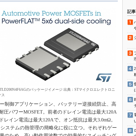
駆動入門講
記事
活用設計」
G
価試験はど
Thread
Z-Wave
STLD200N4F6AGのパッケージイメージ 出典：STマイクロエレクトロニ
クス
用モーター制御アプリケーション、バッテリー逆接続防止、高
耐圧パワーMOSFET。前者のドレイン電流は最大120A
ドレイン電流は最大120Aで、オン抵抗は最大3.0mΩ。
、システムの熱管理の簡略化に役に立つ。それぞれゲー
と低容量のため、高い動作周波数での効率的なスイッチング