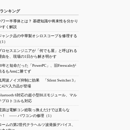
ランキング
パワー半導体とは？ 基礎知識や将来性を分かり
やすく解説
ジャンク品の中華製オシロスコープを修理する
（1）
プロセスエンジニアが「何でも屋」と呼ばれる
理由を、現場の1日から解き明かす
20年と短命だった「PowerPC」、旧Freescaleが
粘るもArmに勝てず
低周波ノイズ抑制に効果 「Silent Switcher 3」
に42V入力品が登場
Bluetooth 6対応の超小型BLEモジュール、マル
チプロトコルも対応
電源は電解コン総取っ換えだけでは直らな
い！ ―― パワコンの修理（1）
ロームの第2世代テラヘルツ波発振デバイス、