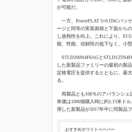
が可能だ。
一方、PowerFLAT 5×6 DSC
ージと同等の実装面積と下面から
し放熱性を向上。これにより、EC
能、性能、信頼性の低下なく、小型
STLD200N4F6AGとSTLD125
した新製品ファミリーの最初の製
定格電圧を提供するとともに、最大
る。
両製品とも100％のアバランシェ試
単価は1000個購入時に約1.15米ドル
用した新製品が2017年中に同製
おすすめホワイトペーパー