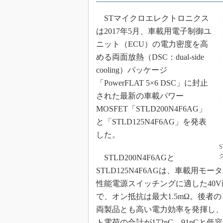
めざせ高効率！ モーター
STマイクロエレクトロニクス
座
は2017年5月、車載用電子制御ユ
Bluetooth mesh入門
ニット（ECU）の電力密度を高
「SPICEの仕組みとその
める両面放熱（DSC：dual-side
最新記事一覧
cooling）パッケージ
計測器メーカーから見た5
「PowerFLAT 5×6 DSC」に封止
USB Type-Cの登場で評
された最新の車載パワー
う変わる？
MOSFET「STLD200N4F6AG」
IoT時代の無線規格を知る【
編】
と「STLD125N4F6AG」を発表
した。
IoT時代の無線規格を知る【
編】
STLD200N4F6AGと
STLD125N4F6AGは、車載
性能電源スイッチングに適した40V
で、オン抵抗は最大1.5mΩ。後者の
両製品とも高い電力効率を発揮し
ト電荷の合計が172nC、91nC