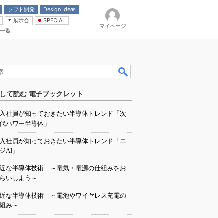
ソフト開発
Design Ideas
展示会
SPECIAL
マイページ
一覧
「電源技術」
イバ
して読む 電子ブックレット
入社員が知っておきたい半導体トレンド「次
代パワー半導体」
入社員が知っておきたい半導体トレンド「エ
ジAI」
近な半導体技術 ～電気・電源の仕組みをお
らいしよう～
近な半導体技術 ～電池やワイヤレス充電の
組み～