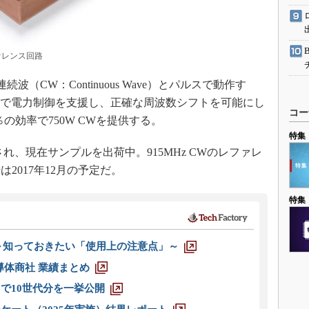
ァレンス回路
続波（CW：Continuous Wave）とパルスで動作す
ンジで電力制御を支援し、正確な周波数シフトを可能にし
コー
7％の効率で750W CWを提供する。
特集
供され、現在サンプルを出荷中。915MHz CWのレファレ
2017年12月の予定だ。
特集
 ～知っておきたい「使用上の注意点」～
半導体商社 業績まとめ
axまで10世代分を一挙公開