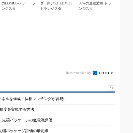
力LDMOSパワートラ
ダー向けRF LDMOS
00Wの連続波RFトラ
ンジスタ
トランジスタ
ンジスタ
Recommended by
PR
チャンネルを構成、位相マッチングが容易に
の精度を実現する方法
 先端パッケージの低電流評価
先端パッケージ評価の最前線