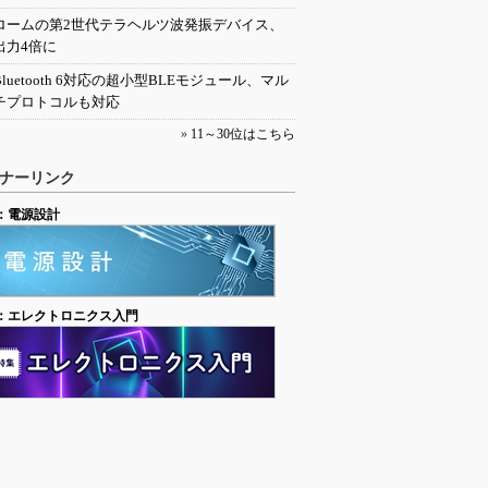
ロームの第2世代テラヘルツ波発振デバイス、
出力4倍に
Bluetooth 6対応の超小型BLEモジュール、マル
チプロトコルも対応
»
11～30位はこちら
ナーリンク
：電源設計
：エレクトロニクス入門