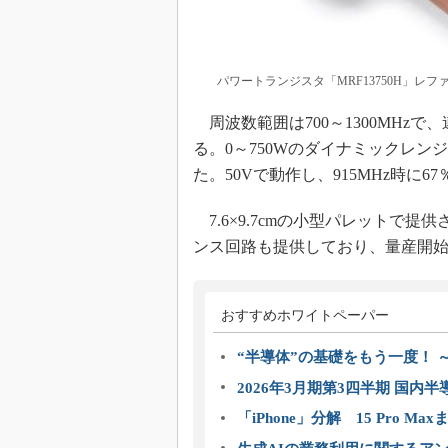
パワートランジスタ「MRF13750H」レフ
周波数範囲は700～1300MHzで、連
る。0～750Wのダイナミックレ
た。50Vで動作し、915MHz時に6
7.6×9.7cmの小型パレットで提
ンス回路も提供しており、量産開始は
おすすめホワイトペーパー
“半導体”の基礎をもう一度！
2026年3月期第3四半期 国内
「iPhone」分解 15 Pro M