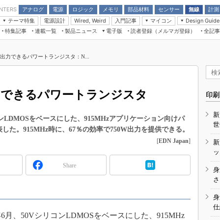
アナログ
電源
ロジック
メモリ
部品材料
センサー
無線
計測
ENTERS
テーマ特集
電源設計
入門記事
マイコン
Wired, Weird
Design Guide
アナログ機能回路
受動部品
特集記事
連載一覧
製品ニュース
電子版
読者登録（メルマガ登録）
全記事
計測機器
Microchip情報
モーター入門
マイコン講座
CEATEC
パワー関連と電源
機構部品
場から
EDN Japan×EE Times Japan統合電
EdgeTech＋
タイミングデバイス
オンデマンドセミナー
Q&Aで学ぶマイコン講座
子版
ディスプレイとドラ
を出力できるパワートランジスタ：N...
録
TECHNO-FRONTIER
マイコン入門!! 必携用語集
電子ブックレット
計測とテスト
“徹底”活
組込み/エッジコンピューティング展
信号源とパルス信号
出力できるパワートランジスタ
人とくるま展
印刷
/DCコン
Wired, Weird
AUTOMOTIVE WORLD
新
講座
ンLDMOSをベースにした、915MHzアプリケーション向けパ
世
表した。915MHz時に、67％の効率で750W出力を提供できる。
[
EDN Japan
]
新
ッ
Share
身
座
さ
基礎知識
身
仕
DCとノイ
6月、50VシリコンLDMOSをベースにした、915MHz