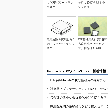
したRFパワートラン
を持つ1500W RFトラ
ジスタ
ンジスタ
高周波数を実現したG
LTE基地局向け高利得/
aN RFパワートランジ
高線形性パワーアン
スタ
プ、利得は33.4dB
TechFactory ホワイトペーパー新着情報
DAQ用?Moduleで状態監視用の絶縁
計測器アプリケーションにおいて7.5桁
接合部の微小な抵抗変化をどう捉える？
微細配線間の絶縁劣化をどう捉える？ 