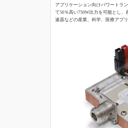
アプリケーション向けパワートランジ
めざせ高効率！ モーター
座
て50％高い750W出力を可能と
速器などの産業、科学、医療アプ
Bluetooth mesh入門
「SPICEの仕組みとその
最新記事一覧
計測器メーカーから見た5
USB Type-Cの登場で評
う変わる？
IoT時代の無線規格を知る【
編】
IoT時代の無線規格を知る【
編】