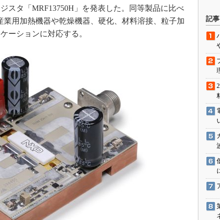
スタ「MRF13750H」を発表した。同等製品に比べ
駆動入門講
記事
し、産業用加熱機器や乾燥機器、硬化、材料溶接、粒子加
リケーションに対応する。
活用設計」
G
価試験はど
Thread
Z-Wave