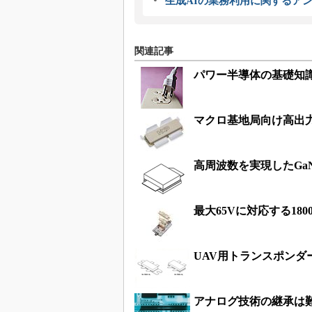
生成AIの業務利用に関するアン
関連記事
パワー半導体の基礎知
マクロ基地局向け高出力
高周波数を実現したGa
最大65Vに対応する18
UAV用トランスポンダー
アナログ技術の継承は