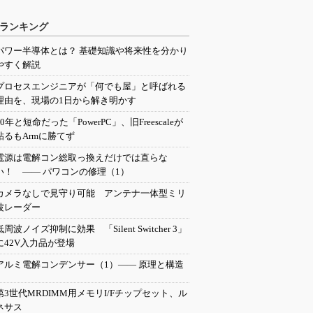
ランキング
パワー半導体とは？ 基礎知識や将来性を分かり
やすく解説
プロセスエンジニアが「何でも屋」と呼ばれる
理由を、現場の1日から解き明かす
20年と短命だった「PowerPC」、旧Freescaleが
粘るもArmに勝てず
電源は電解コン総取っ換えだけでは直らな
い！ ―― パワコンの修理（1）
カメラなしで見守り可能 アンテナ一体型ミリ
波レーダー
低周波ノイズ抑制に効果 「Silent Switcher 3」
に42V入力品が登場
アルミ電解コンデンサー（1）―― 原理と構造
第3世代MRDIMM用メモリI/Fチップセット、ル
ネサス