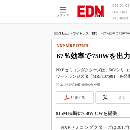
DESIGN C
FEATURED
モーター
LSI
メディア
ARCHIVES
電源設計
マイコン
プロセスエンジニアの現
カーボンニュートラルへの挑戦
FPGA
EDN Japan
>
ワイヤレス（RF）
>
67％効率で750W
マイクロプロセッサ懐古
IoT×製造業
中堅技術者に贈る電子部品
NXP MRF13750H
つながるクルマ
用講座
67％効率で750Wを
エレクトロニクス入門
たった2つの式で始めるDC
バーターの設計
5G（EE Times Japan）
DC-DCコンバーター活用
NXPセミコンダクターズは、50Vシリコ
医療エレ（EE Times Japan）
ワートランジスタ「MRF13750H」を発
Wired, Weird
製品解剖（EE Times Japan）
2017年07月10日 09時00分 公開
マイコン講座
Q&Aで学ぶマイコン講座
印刷する
見る
高速シリアル伝送技術講
915MHz時に750W CWを提供
記録計／データロガーの
アナログ設計のきほん／A
NXPセミコンダクターズは2017年
ズ編