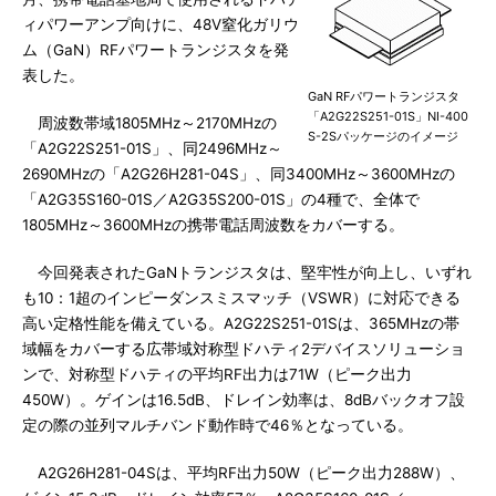
ィパワーアンプ向けに、48V窒化ガリウ
ム（GaN）RFパワートランジスタを発
表した。
GaN RFパワートランジスタ
「A2G22S251-01S」NI-400
周波数帯域1805MHz～2170MHzの
S-2Sパッケージのイメージ
「A2G22S251-01S」、同2496MHz～
2690MHzの「A2G26H281-04S」、同3400MHz～3600MHzの
「A2G35S160-01S／A2G35S200-01S」の4種で、全体で
1805MHz～3600MHzの携帯電話周波数をカバーする。
今回発表されたGaNトランジスタは、堅牢性が向上し、いずれ
も10：1超のインピーダンスミスマッチ（VSWR）に対応できる
高い定格性能を備えている。A2G22S251-01Sは、365MHzの帯
域幅をカバーする広帯域対称型ドハティ2デバイスソリューショ
ンで、対称型ドハティの平均RF出力は71W（ピーク出力
450W）。ゲインは16.5dB、ドレイン効率は、8dBバックオフ設
定の際の並列マルチバンド動作時で46％となっている。
A2G26H281-04Sは、平均RF出力50W（ピーク出力288W）、