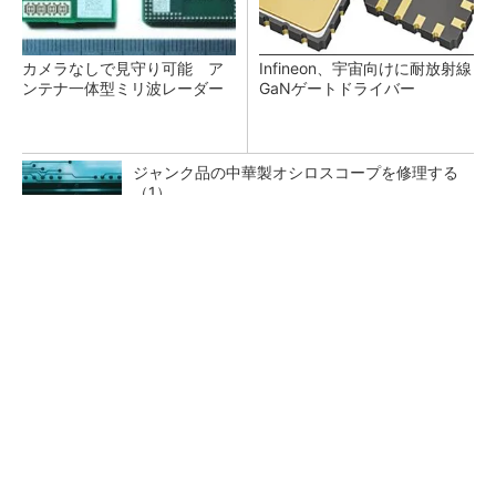
カメラなしで見守り可能 ア
Infineon、宇宙向けに耐放射線
ンテナ一体型ミリ波レーダー
GaNゲートドライバー
ジャンク品の中華製オシロスコープを修理する
（1）
低周波ノイズ抑制に効果 「Silent Switcher
3」に42V入力品が登...
「半導体プロセスエンジニア」って何するの？