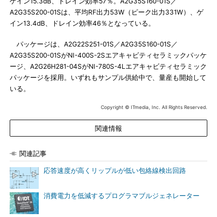
ゲイン15.3dB、ドレイン効率57％。A2G35S160-01S／
A2G35S200-01Sは、平均RF出力53W（ピーク出力331W）、ゲ
イン13.4dB、ドレイン効率46％となっている。
パッケージは、A2G22S251-01S／A2G35S160-01S／
A2G35S200-01SがNI-400S-2Sエアキャビティセラミックパッケ
ージ、A2G26H281-04SがNI-780S-4Lエアキャビティセラミック
パッケージを採用。いずれもサンプル供給中で、量産も開始して
いる。
Copyright © ITmedia, Inc. All Rights Reserved.
関連情報
関連記事
応答速度が高くリップルが低い包絡線検出回路
消費電力を低減するプログラマブルジェネレーター