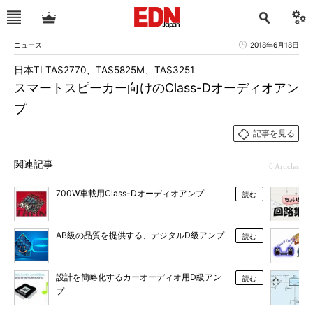
ニュース
2018年6月18日
日本TI TAS2770、TAS5825M、TAS3251
スマートスピーカー向けのClass-Dオーディオアン
プ
記事を見る
関連記事
6 Articles
700W車載用Class-Dオーディオアンプ
読む
AB級の品質を提供する、デジタルD級アンプ
読む
設計を簡略化するカーオーディオ用D級アン
読む
プ