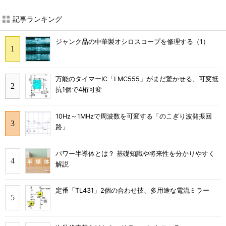
記事ランキング
ジャンク品の中華製オシロスコープを修理する（1）
万能のタイマーIC「LMC555」がまだ驚かせる、可変抵
抗1個で4桁可変
10Hz～1MHzで周波数を可変する「のこぎり波発振回
路」
パワー半導体とは？ 基礎知識や将来性を分かりやすく
解説
定番「TL431」2個の合わせ技、多用途な電流ミラー