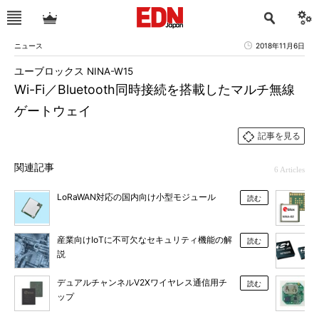
ニュース
2018年11月6日
ユーブロックス NINA-W15
Wi-Fi／Bluetooth同時接続を搭載したマルチ無線
ゲートウェイ
記事を見る
関連記事
6 Articles
LoRaWAN対応の国内向け小型モジュール
読む
産業向けIoTに不可欠なセキュリティ機能の解
読む
説
デュアルチャンネルV2Xワイヤレス通信用チ
読む
ップ