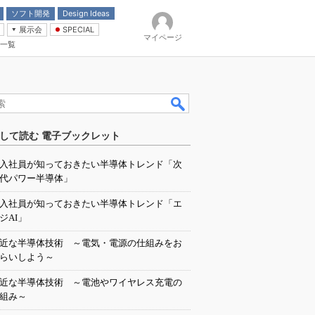
ソフト開発
Design Ideas
展示会
SPECIAL
マイページ
一覧
「電源技術」
イバ
して読む 電子ブックレット
入社員が知っておきたい半導体トレンド「次
代パワー半導体」
入社員が知っておきたい半導体トレンド「エ
ジAI」
近な半導体技術 ～電気・電源の仕組みをお
らいしよう～
近な半導体技術 ～電池やワイヤレス充電の
組み～