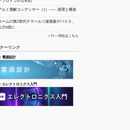
チプロトコルも対応
アルミ電解コンデンサー（1）―― 原理と構造
ロームの第2世代テラヘルツ波発振デバイス、
出力4倍に
»
11～30位はこちら
ナーリンク
：電源設計
：エレクトロニクス入門