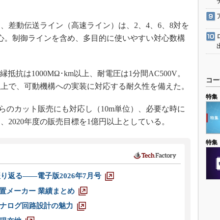
差動伝送ライン（高速ライン）は、2、4、6、8対を
心。制御ラインを含め、多目的に使いやすい対心数構
抵抗は1000MΩ･km以上、耐電圧は1分間AC500V。
コー
回以上で、可動機構への実装に対応する耐久性を備えた。
特集
らのカット販売にも対応し（10m単位）、必要な時に
2020年度の販売目標を1億円以上としている。
特集
り返る――電子版2026年7月号
装置メーカー 業績まとめ
ナログ回路設計の魅力