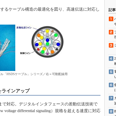
駆動入門講
対するケーブル構造の最適化を図り、高速伝送に対応し
記事
活用設計」
G
価試験はど
Thread
Z-Wave
ル「HSDSケーブル」シリーズ／右＝可動配線用
をラインアップ
まで対応。デジタルインタフェースの差動伝送技術で
ltage differential signaling）規格を超える速度に対応