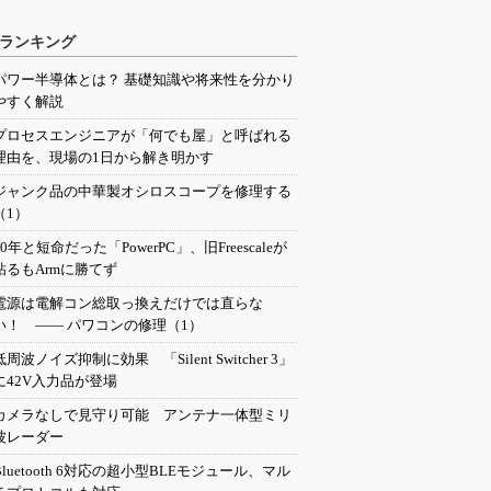
ランキング
パワー半導体とは？ 基礎知識や将来性を分かり
やすく解説
プロセスエンジニアが「何でも屋」と呼ばれる
理由を、現場の1日から解き明かす
ジャンク品の中華製オシロスコープを修理する
（1）
20年と短命だった「PowerPC」、旧Freescaleが
粘るもArmに勝てず
電源は電解コン総取っ換えだけでは直らな
い！ ―― パワコンの修理（1）
低周波ノイズ抑制に効果 「Silent Switcher 3」
に42V入力品が登場
カメラなしで見守り可能 アンテナ一体型ミリ
波レーダー
Bluetooth 6対応の超小型BLEモジュール、マル