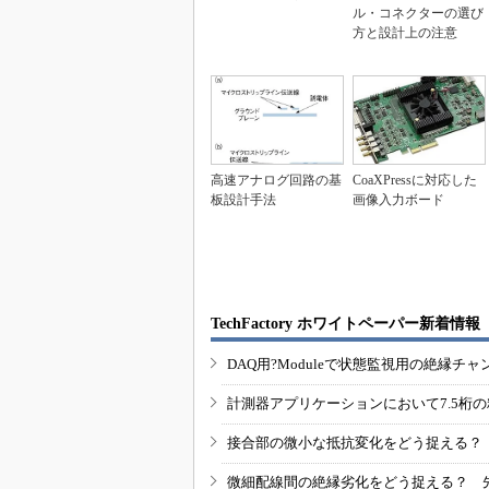
ル・コネクターの選び
方と設計上の注意
高速アナログ回路の基
CoaXPressに対応した
板設計手法
画像入力ボード
TechFactory ホワイトペーパー新着情報
DAQ用?Moduleで状態監視用の絶縁
計測器アプリケーションにおいて7.5桁
接合部の微小な抵抗変化をどう捉える？
微細配線間の絶縁劣化をどう捉える？ 