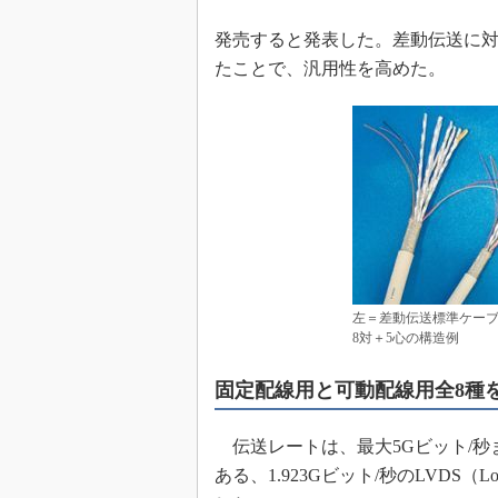
めざせ高効率！ モーター
発売すると発表した。差動伝送に
座
たことで、汎用性を高めた。
Bluetooth mesh入門
「SPICEの仕組みとその
最新記事一覧
計測器メーカーから見た5
USB Type-Cの登場で評
う変わる？
IoT時代の無線規格を知る【
編】
IoT時代の無線規格を知る【
編】
左＝差動伝送標準ケーブ
8対＋5心の構造例
固定配線用と可動配線用全8種
伝送レートは、最大5Gビット/秒
ある、1.923Gビット/秒のLVDS（Low vo