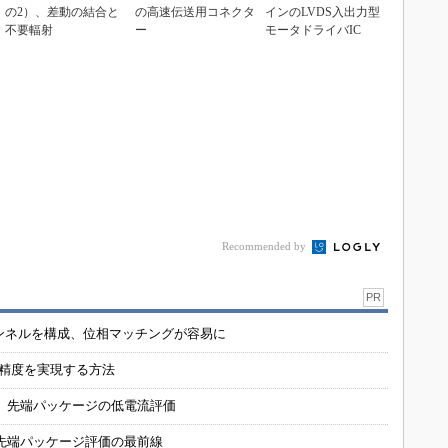
の2）、差動の結合と
の高速伝送用コネクタ
インのLVDS入出力型
不要輻射
ー
モータドライバIC
Recommended by
PR
チャンネルを構成、位相マッチングが容易に
の精度を実現する方法
 先端パッケージの低電流評価
先端パッケージ評価の最前線