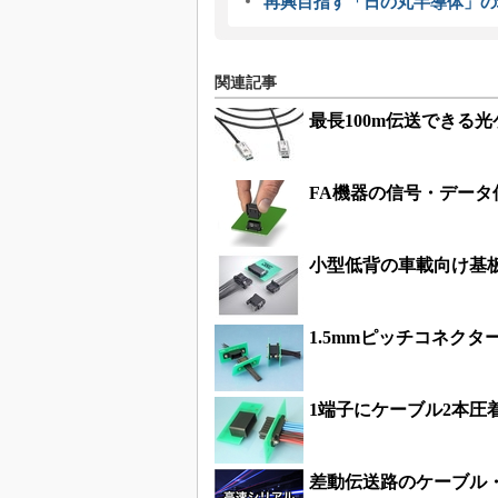
再興目指す「日の丸半導体」の
関連記事
最長100m伝送できる
FA機器の信号・デー
小型低背の車載向け基
1.5mmピッチコネク
1端子にケーブル2本圧
差動伝送路のケーブル