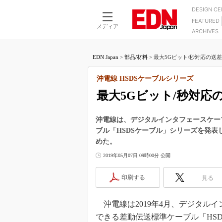
DESIGN C
FEATURED
モーター
LSI
メディア
ARCHIVES
電源設計
マイコン
プロセスエンジニアの現
カーボンニュートラルへの挑戦
FPGA
EDN Japan
>
部品/材料
>
最大5Gビット/秒対応の送差
マイクロプロセッサ懐古
IoT×製造業
中堅技術者に贈る電子部品
沖電線 HSDSケーブルシリーズ
つながるクルマ
用講座
最大5Gビット/秒対応
エレクトロニクス入門
たった2つの式で始めるDC
バーターの設計
5G（EE Times Japan）
DC-DCコンバーター活用
沖電線は、デジタルインタフェースケー
医療エレ（EE Times Japan）
ブル「HSDSケーブル」シリーズを発表
Wired, Weird
製品解剖（EE Times Japan）
めた。
マイコン講座
2019年05月07日 09時00分 公開
Q&Aで学ぶマイコン講座
印刷する
見る
高速シリアル伝送技術講
記録計／データロガーの
沖電線は2019年4月、デジタル
アナログ設計のきほん／A
できる差動伝送標準ケーブル「HSD
ズ編