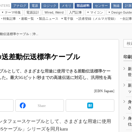
アナログ
電源
ロジック
メモリ
部品材料
センサー
無線
計測
ENTERS
テーマ特集
電源設計
入門記事
マイコン
Wired, Weird
Design Guide
アナログ機能回路
受動部品
特集記事
連載一覧
製品ニュース
電子版
読者登録（メルマガ登録）
全記事
計測機器
Microchip情報
モーター入門
マイコン講座
CEATEC
パワー関連と電源
機構部品
場から
EDN Japan×EE Times Japan統合電
EdgeTech＋
タイミングデバイス
オンデマンドセミナー
Q&Aで学ぶマイコン講座
子版
ディスプレイとドラ
動伝送標準ケーブル：沖...
録
TECHNO-FRONTIER
マイコン入門!! 必携用語集
電子ブックレット
計測とテスト
“徹底”活
組込み/エッジコンピューティング展
信号源とパルス信号
の送差動伝送標準ケーブル
人とくるま展
印刷
/DCコン
Wired, Weird
AUTOMOTIVE WORLD
新
講座
ブルとして、さまざまな用途に使用できる差動伝送標準ケー
世
した。最大5Gビット/秒までの高速伝送に対応し、汎用性を高
新
[
EDN Japan
]
ッ
身
Share
座
さ
基礎知識
身
インタフェースケーブルとして、さまざまな用途に使用
仕
DCとノイ
Sケーブル」シリーズを同月kara