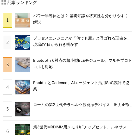
記事ランキング
パワー半導体とは？ 基礎知識や将来性を分かりやすく
解説
プロセスエンジニアが「何でも屋」と呼ばれる理由を、
現場の1日から解き明かす
Bluetooth 6対応の超小型BLEモジュール、マルチプロト
コルも対応
RapidusとCadence、AIエージェント活用SoC設計で協
業
ロームの第2世代テラヘルツ波発振デバイス、出力4倍に
第3世代MRDIMM用メモリI/Fチップセット、ルネサス