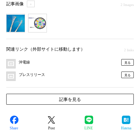
記事画像
＋
2 Images
1
2
関連リンク（外部サイトに移動します）
2 links
沖電線
見る
プレスリリース
見る
記事を見る
Share
Post
LINE
Hatena