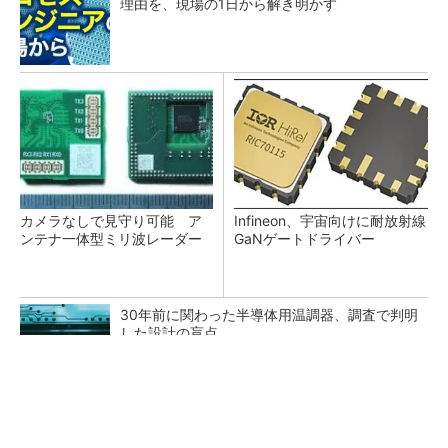
理由を、現場の1日から解き明かす
カメラなしで見守り可能 ア
Infineon、宇宙向けに耐放射線
ンテナ一体型ミリ波レーダー
GaNゲートドライバー
30年前に関わった半導体用温調器、調査で判明
した設計の盲点
「半導体プロセスエンジニア」って何するの？