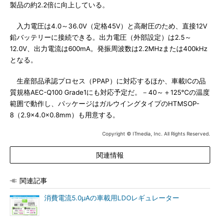
製品の約2.2倍に向上している。
入力電圧は4.0～36.0V（定格45V）と高耐圧のため、直接12V
鉛バッテリーに接続できる。出力電圧（外部設定）は2.5～
12.0V、出力電流は600mA。発振周波数は2.2MHzまたは400kHz
となる。
生産部品承認プロセス（PPAP）に対応するほか、車載ICの品
質規格AEC-Q100 Grade1にも対応予定だ。－40～＋125℃の温度
範囲で動作し、パッケージはガルウイングタイプのHTMSOP-
8（2.9×4.0×0.8mm）も用意する。
Copyright © ITmedia, Inc. All Rights Reserved.
関連情報
関連記事
消費電流5.0μAの車載用LDOレギュレーター