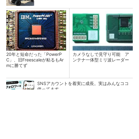
20年と短命だった「PowerP
カメラなしで見守り可能 ア
C」、旧Freescaleが粘るもAr
ンテナ一体型ミリ波レーダー
mに勝てず
SNSアカウントを着実に成長。実はみんなココ
使ってます。
PR(Dreaw合同会社)
Infineon、宇宙向けに耐放射線GaNゲートドラ
イバー