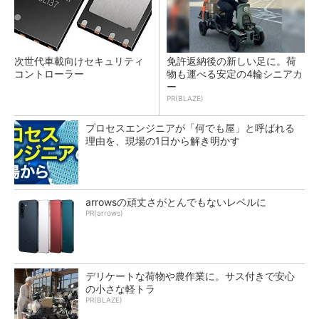
次世代車載向けセキュリティ
免許返納後の新しい足に。荷
コントローラー
物も運べる安定の4輪シニアカ
ー
PR(BLAZE)
プロセスエンジニアが「何でも屋」と呼ばれる
理由を、現場の1日から解き明かす
arrowsの頑丈さがとんでもないレベルに
PR(arrows)
デリケートな荷物や農作業に。サス付きで安心
の小さな軽トラ
PR(BLAZE)