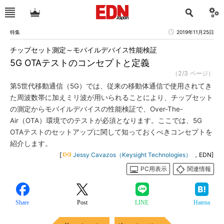
特集
2019年11月25日
チップセット測定～モバイルデバイス性能検証
5G OTAテストのコンセプトと定義
（2/3 ページ）
第5世代移動通信（5G）では、従来の移動体通信で使用されてき
た周波数帯に加えミリ波が用いられることにより、チップセット
の測定からモバイルデバイスの性能検証で、Over-The-
Air（OTA）環境でのテストが必須となります。ここでは、5G
OTAテストのセットアップに関して知っておくべきコンセプトを
紹介します。
[
Jessy Cavazos（Keysight Technologies）
，EDN]
PC用表示
関連情報
Share
Post
LINE
Hatena