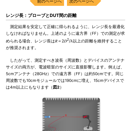
前のページへ
次のページへ
レンジ長：プローブとDUT間の距離
測定結果を安定して正確に得られるように、レンジ長を最適化
しなければなりません。上述のように遠方界（FF）での測定が求
2
められる場合、レンジ長は𝑅＝2𝐷
/λ以上の距離を維持すること
が推奨されます。
したがって、測定すべき波長（周波数）とデバイスのアンテナ
サイズの両方が、電波暗室のサイズに直接影響します。例えば、
5cmアンテナ（28GHz）での遠方界（FF）は約50cmです。同じ
周波数でも10cmモジュールでは190cmに増え、15cmデバイスで
は4m以上にもなります（
図2
）