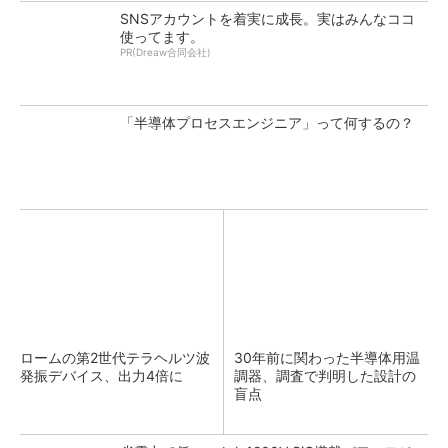
SNSアカウントを着実に成長。実はみんなココ
使ってます。
PR(Dreaw合同会社)
「半導体プロセスエンジニア」って何するの？
ロームの第2世代テラヘルツ波
30年前に関わった半導体用温
発振デバイス、出力4倍に
調器、調査で判明した設計の
盲点