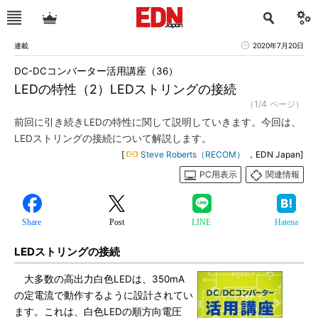
連載
2020年7月20日
DC-DCコンバーター活用講座（36）
LEDの特性（2）LEDストリングの接続
（1/4 ページ）
前回に引き続きLEDの特性に関して説明していきます。今回は、
LEDストリングの接続について解説します。
[
Steve Roberts（RECOM）
，EDN Japan]
PC用表示
関連情報
Share
Post
LINE
Hatena
LEDストリングの接続
大多数の高出力白色LEDは、350mA
の定電流で動作するように設計されてい
ます。これは、白色LEDの順方向電圧