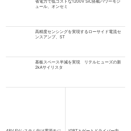
省電力で低コストな1200V SiC搭載パワーモジ
ュール、オンセミ
高精度センシングを実現するローサイド電流セ
ンスアンプ、ST
基板スペース半減を実現 リテルヒューズの新
2kAサイリスタ
48V EVシステム向け電源モジ
IGBTとゲートドライバー内