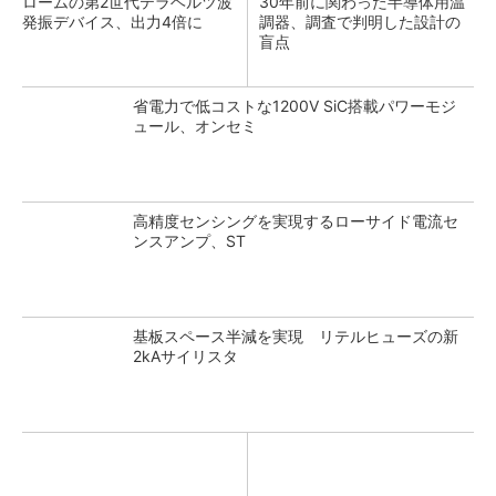
ロームの第2世代テラヘルツ波
30年前に関わった半導体用温
発振デバイス、出力4倍に
調器、調査で判明した設計の
盲点
省電力で低コストな1200V SiC搭載パワーモジ
ュール、オンセミ
高精度センシングを実現するローサイド電流セ
ンスアンプ、ST
基板スペース半減を実現 リテルヒューズの新
2kAサイリスタ