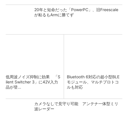
20年と短命だった「PowerPC」、旧Freescale
が粘るもArmに勝てず
低周波ノイズ抑制に効果 「S
Bluetooth 6対応の超小型BLE
ilent Switcher 3」に42V入力
モジュール、マルチプロトコ
品が登...
ルも対応
カメラなしで見守り可能 アンテナ一体型ミリ
波レーダー