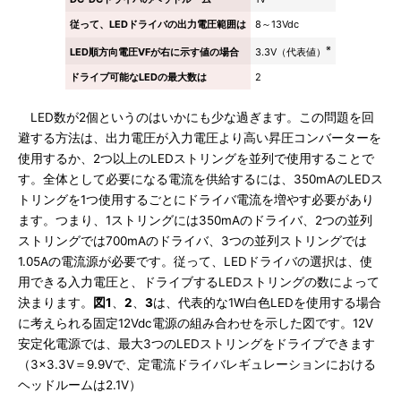
従って、LEDドライバの出力電圧範囲は
8～13Vdc
※
3.3V（代表値）
LED順方向電圧VFが右に示す値の場合
ドライブ可能なLEDの最大数は
2
LED数が2個というのはいかにも少な過ぎます。この問題を回
避する方法は、出力電圧が入力電圧より高い昇圧コンバーターを
使用するか、2つ以上のLEDストリングを並列で使用することで
す。全体として必要になる電流を供給するには、350mAのLEDス
トリングを1つ使用するごとにドライバ電流を増やす必要があり
ます。つまり、1ストリングには350mAのドライバ、2つの並列
ストリングでは700mAのドライバ、3つの並列ストリングでは
1.05Aの電流源が必要です。従って、LEDドライバの選択は、使
用できる入力電圧と、ドライブするLEDストリングの数によって
決まります。
図1
、
2
、
3
は、代表的な1W白色LEDを使用する場合
に考えられる固定12Vdc電源の組み合わせを示した図です。12V
安定化電源では、最大3つのLEDストリングをドライブできます
（3×3.3V＝9.9Vで、定電流ドライバレギュレーションにおける
ヘッドルームは2.1V）