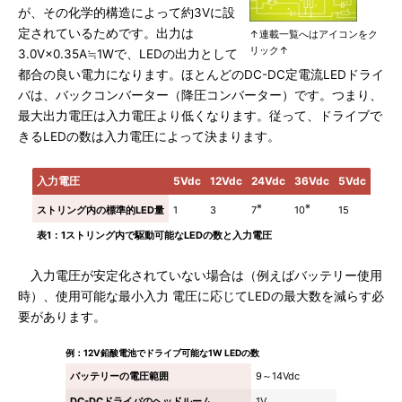
が、その化学的構造によって約3Vに設
定されているためです。出力は
↑連載一覧へはアイコンをク
リック↑
3.0V×0.35A≒1Wで、LEDの出力として
都合の良い電力になります。ほとんどのDC-DC定電流LEDドライ
バは、バックコンバーター（降圧コンバーター）です。つまり、
最大出力電圧は入力電圧より低くなります。従って、ドライブで
きるLEDの数は入力電圧によって決まります。
入力電圧
5Vdc
12Vdc
24Vdc
36Vdc
5Vdc
※
※
7
10
ストリング内の標準的LED量
1
3
15
表1：1ストリング内で駆動可能なLEDの数と入力電圧
入力電圧が安定化されていない場合は（例えばバッテリー使用
時）、使用可能な最小入力 電圧に応じてLEDの最大数を減らす必
要があります。
例：12V鉛酸電池でドライブ可能な1W LEDの数
バッテリーの電圧範囲
9～14Vdc
DC-DCドライバのヘッドルーム
1V