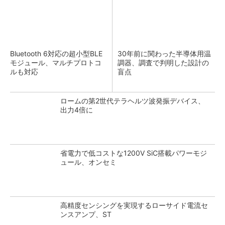
Bluetooth 6対応の超小型BLE
30年前に関わった半導体用温
モジュール、マルチプロトコ
調器、調査で判明した設計の
ルも対応
盲点
ロームの第2世代テラヘルツ波発振デバイス、
出力4倍に
省電力で低コストな1200V SiC搭載パワーモジ
ュール、オンセミ
高精度センシングを実現するローサイド電流セ
ンスアンプ、ST