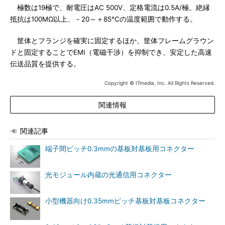
極数は19極で、耐電圧はAC 500V、定格電流は0.5A/極。絶縁
抵抗は100MΩ以上、－20～＋85℃の温度範囲で動作する。
筐体とフランジを確実に固定するほか、筐体フレームグラウン
ドと固定することでEMI（電磁干渉）を抑制でき、安定した高速
伝送品質を提供する。
Copyright © ITmedia, Inc. All Rights Reserved.
関連情報
関連記事
端子間ピッチ0.3mmの基板対基板用コネクター
光モジュール内蔵の光通信用コネクター
小型機器向け0.35mmピッチ基板対基板コネクター