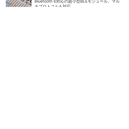
Bluetooth 6対応の超小型BLEモジュール、マル
チプロトコルも対応
ジャンク品の中華製オシロスコープを修理する
（1）
「半導体プロセスエンジニア」って何するの？
20年と短命だった「PowerP
ロームの第2世代テラヘルツ波