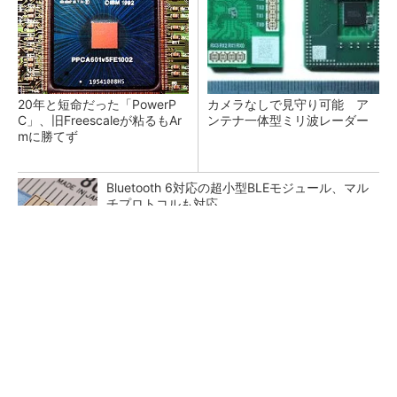
20年と短命だった「PowerP
カメラなしで見守り可能 ア
C」、旧Freescaleが粘るもAr
ンテナ一体型ミリ波レーダー
mに勝てず
Bluetooth 6対応の超小型BLEモジュール、マル
チプロトコルも対応
低周波ノイズ抑制に効果 「Silent Switcher
3」に42V入力品が登...
「半導体プロセスエンジニア」って何するの？