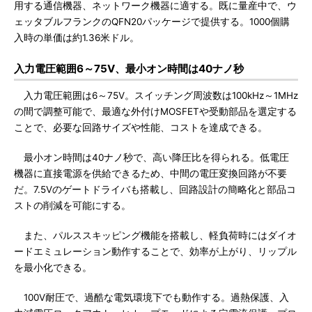
用する通信機器、ネットワーク機器に適する。既に量産中で、ウ
ェッタブルフランクのQFN20パッケージで提供する。1000個購
入時の単価は約1.36米ドル。
入力電圧範囲6～75V、最小オン時間は40ナノ秒
入力電圧範囲は6～75V。スイッチング周波数は100kHz～1MHz
の間で調整可能で、最適な外付けMOSFETや受動部品を選定する
ことで、必要な回路サイズや性能、コストを達成できる。
最小オン時間は40ナノ秒で、高い降圧比を得られる。低電圧
機器に直接電源を供給できるため、中間の電圧変換回路が不要
だ。7.5Vのゲートドライバも搭載し、回路設計の簡略化と部品コ
ストの削減を可能にする。
また、パルススキッピング機能を搭載し、軽負荷時にはダイオ
ードエミュレーション動作することで、効率が上がり、リップル
を最小化できる。
100V耐圧で、過酷な電気環境下でも動作する。過熱保護、入