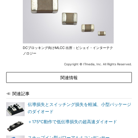
DCブロッキング向けMLCC 出所：ビシェイ・インターテク
ノロジー
Copyright © ITmedia, Inc. All Rights Reserved.
関連情報
関連記事
伝導損失とスイッチング損失を軽減、小型パッケージ
のダイオード
＋175℃動作で低伝導損失の超高速ダイオード
スナップイン型パワーアルミコンデンサー