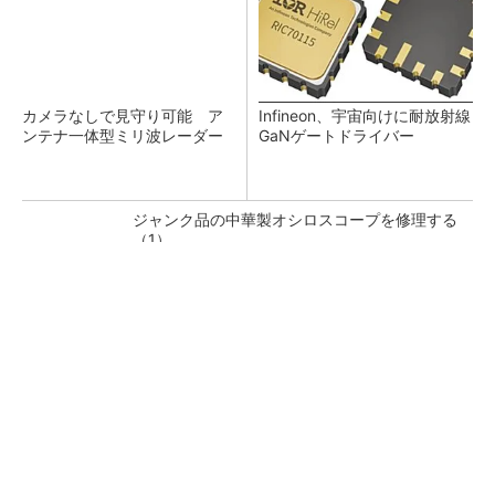
カメラなしで見守り可能 ア
Infineon、宇宙向けに耐放射線
ンテナ一体型ミリ波レーダー
GaNゲートドライバー
ジャンク品の中華製オシロスコープを修理する
（1）
低周波ノイズ抑制に効果 「Silent Switcher
3」に42V入力品が登...
「半導体プロセスエンジニア」って何するの？