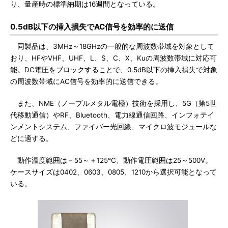
り、量産時の標準納期は16週間となっている。
0.5dB以下の挿入損失でAC信号を効率的に送信
同製品は、3MHz～18GHzの一般的な周波数帯域を対象として
おり、HFやVHF、UHF、L、S、C、X、Kuの周波数帯域に対応可
能。DC電圧をブロックすることで、0.5dB以下の挿入損失で対象
の周波数帯域にAC信号を効率的に送信できる。
また、NME（ノーブルメタル電極）技術を採用し、5G（第5世
代移動通信）やRF、Bluetooth、電力線通信回路、インフォテイ
ンメントシステム、ファイバー光回線、マイクロ波モジュールな
どに適する。
動作温度範囲は－55～＋125℃、動作電圧範囲は25～500V。
ケースサイズは0402、0603、0805、1210から選択可能となって
いる。